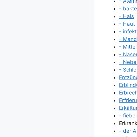
- Atem­
- bak­te­r
- Hals
- Haut
- infekt
- Man­d
- Mit­tel
- Nasen
- Neben
- Schle
Ent­zün
Erblin­
Erbre­c
Erfrie­r
Erkäl­t
- fie­ber
Erkran­
- der 