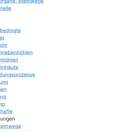
or­ga­ne, Atemwege
i­el­le
­be­ding­te
el
­ohr
­ne­ben­höh­len
­höh­len
im­häu­te
­dungs­pro­zes­se
dung
hen
ung
ung
­haf­te
kun­gen
Atemwege