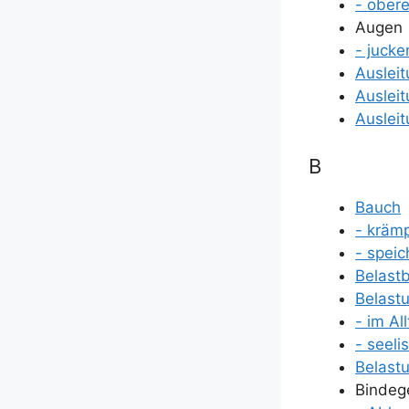
- obe­r
Augen
- jucke
Aus­lei­
Aus­lei­
Aus­lei­
B
Bauch
- krämp
- spei­c
Belast­b
Belas­t
- im Al
- see­li
Belas­tu
Bindeg