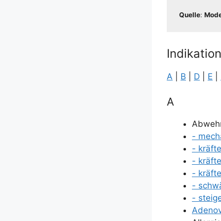
Quel­le
:
Moder
Indikatio
A
|
B
|
D
|
E
|
A
Abweh
- mecha
- kräf­t
- kräf­t
- kräf­t
- schw
- stei­g
Ade­no­v