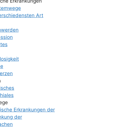
gi­sche Erkrankungen
Atemwege
er­schie­dens­ten Art
hwer­den
­si­on
­tes
lo­sig­keit
se
er­zen
a
gi­sches
hia­l­es
e­ge
­gi­sche Erkran­kun­gen der
n­kung der
a­chen