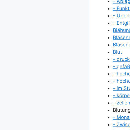
- Abla­
- Funk­t
- Über­
- Ent­gi
Blä­hun
Bla­sen­
Bla­sen
Blut
- druck
- gefä­
- hoch­
- hoch­
- im St
- kör­pe
- zel­le
Blu­tun­
- Mona
- Zwi­s