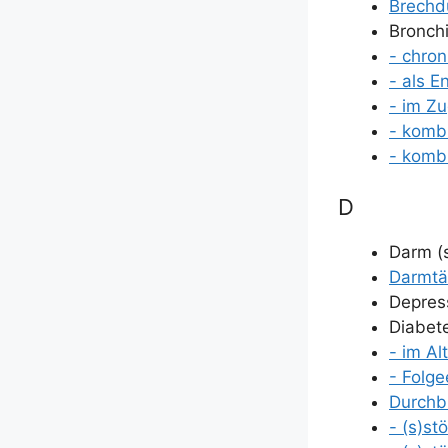
Brech­du
Bron­chi
- chro­n
- als E
- im Z
- kom­b
- kom­b
D
Darm (
Darm­tä­
Depres­
Dia­be­t
- im Al
- Fol­ge
Durch­b
- (s)st