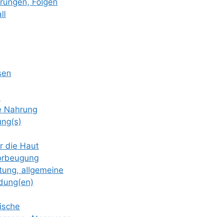
örungen, Folgen
ll
­sen
e
he Nahrung
ung(s)
ür die Haut
Vorbeugung
f­tung, allgemeine
dung(en)
i­sche