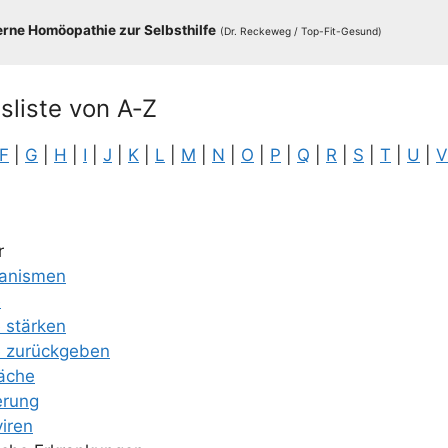
­ne Homöo­pa­thie zur Selbst­hil­fe
(Dr. Recke­weg /​​ Top-Fit-Gesund)
nsliste von A‑Z
F
|
G
|
H
|
I
|
J
|
K
|
L
|
M
|
N
|
O
|
P
|
Q
|
R
|
S
|
T
|
U
|
V
r
­nis­men
e
e stärken
e zurück­ge­ben
ä­che
e­rung
i­ren