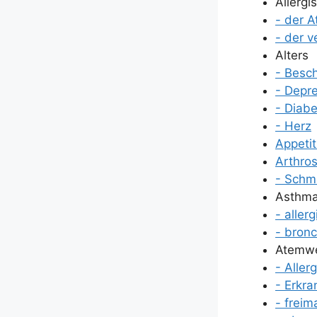
All­er­
- der 
- der v
Alters
- Besc
- Depres
- Dia­be
- Herz
Appe­tit­
Arthro­
- Schm
Asth­m
- all­er­
- bron­c
Atem­w
- All­er
- Erkra
- frei­m