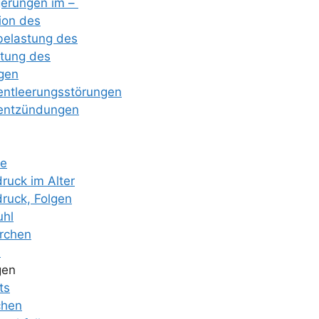
ge­run­gen im –
i­on des
be­las­tung des
f­tung des
­gen
ent­lee­rungs­stö­run­gen
­ent­zün­dun­gen
ße
druck im Alter
druck, Folgen
uhl
r­chen
n
gen
ts
chen