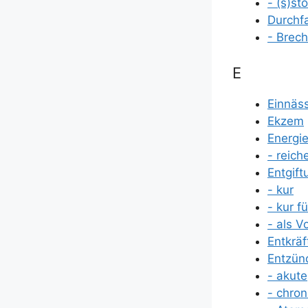
- (s)st
Durch­fa
- Brech
E
Ein­näs
Ekzem
Ener­gi
- rei­c
Entgift
- kur
- kur f
- als 
Ent­krä
Entzün
- aku­te
- chro­n