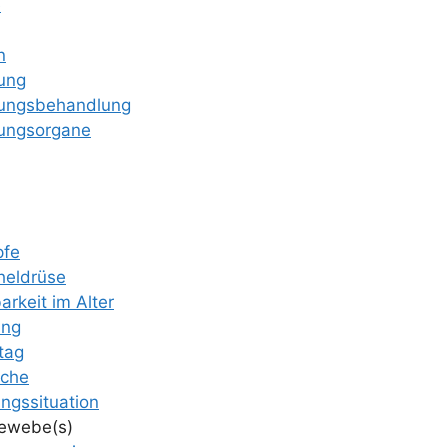
e
n
tung
tungs­be­hand­lung
tungs­or­ga­ne
­fe
hel­drü­se
ar­keit im Alter
ung
ltag
­sche
ngs­si­tua­ti­on
ewebe(s)