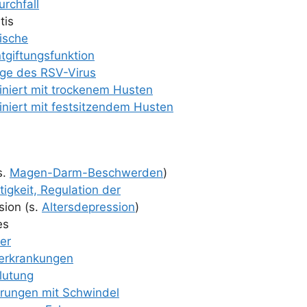
rch­fall
­tis
i­sche
ntgiftungsfunktion
uge des RSV-Virus
i­niert mit tro­cke­nem Husten
i­niert mit fest­sit­zen­dem Husten
s.
Magen-Darm-Beschwer­den
)
tig­keit, Regu­la­ti­on der
si­on (s.
Alters­de­pres­si­on
)
es
ter
­er­kran­kun­gen
lu­tung
örungen mit Schwindel