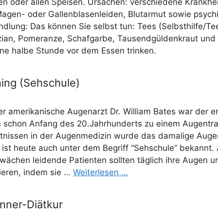
n oder allen Spei­sen. Ursa­chen: ver­schie­de­ne Krank­hei
Magen- oder Gal­len­bla­sen­lei­den, Blut­ar­mut sowie psy­ch
d­lung: Das kön­nen Sie selbst tun: Tees (Selbsthilfe/​​Te
zi­an, Pome­ran­ze, Schaf­gar­be, Tau­send­gül­den­kraut un
ine hal­be Stun­de vor dem Essen trinken.
ing (Sehschule)
r ame­ri­ka­ni­sche Augen­arzt Dr. Wil­liam Bates war der er
en schon Anfang des 20.Jahrhunderts zu einem Augen­trai­
­nis­sen in der Augen­me­di­zin wur­de das dama­li­ge Augen
 ist heu­te auch unter dem Begriff “Seh­schu­le” bekannt. 
ä­chen lei­den­de Pati­en­ten soll­ten täg­lich ihre Augen
nie­ren, indem sie …
Wei­ter­le­sen …
nner-Diätkur