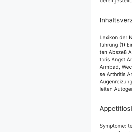
bereitgestellt
Inhaltsver
Lexi­kon der Na
füh­rung (1) Ei
ten Abs­zeß Ad
to­ris Angst An
Arm­bad, Wech­
se Arthri­tis 
Augen­rei­zung
lei­ten Auto­g
Appetitlos
Sym­pto­me: te