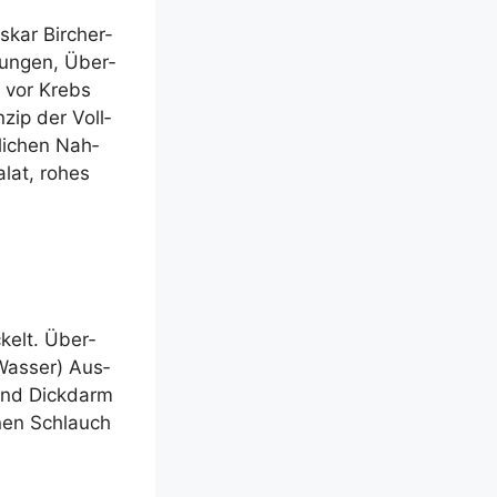
skar Bir­cher-
­run­gen, Über­
ch vor Krebs
­zip der Voll­
li­chen Nah­
alat, rohes
ckelt. Über­
Was­ser) Aus­
und Dick­darm
­nen Schlauch