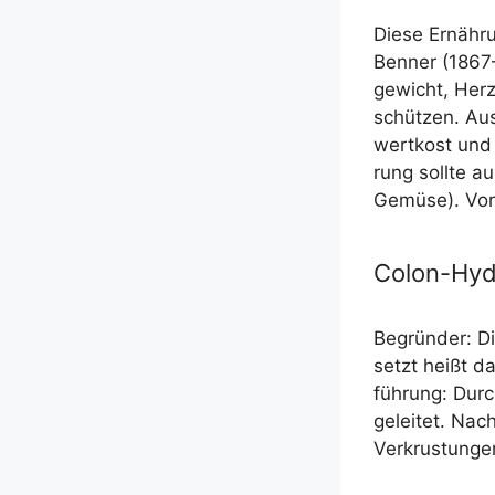
Die­se Ernäh­r
Ben­­ner (1867
ge­wicht, Herz
schüt­zen. Aus­
wert­kost und 
rung soll­te a
Gemü­se). Vor
Colon-Hyd
Begrün­der: Di
setzt heißt d
füh­rung: Dur
gelei­tet. Na
Ver­krus­tun­