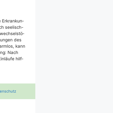
e Erkran­kun­
h see­­lisch-
f­wech­sel­stö­
­run­gen des
arm­los, kann
lung: Nach
n­läu­fe hilf­
enschutz