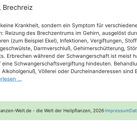
 Brechreiz
 kei­ne Krank­heit, son­dern ein Sym­ptom für ver­schie­de­n
: Rei­zung des Brech­zen­trums im Gehirn, aus­ge­löst durc
to­ren (zum Bei­spiel Ekel), Infek­tio­nen, Ver­gif­tun­gen, Stof
ge­schwüls­te, Darm­ver­schluß, Gehirn­er­schüt­te­rung, Stö
ts. Erbre­chen wäh­rend der Schwan­ger­schaft ist meist h
eine Schwan­ger­schafts­ver­gif­tung hin­deu­ten. Behand­
Alko­hol­genuß, Völ­le­rei oder Durch­ein­an­der­es­sen sind Ei
er­le­sen …
lanzen-Welt.de - die Welt der Heilpflanzen, 2026
·
Impressum
Dat