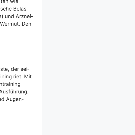
­ten wie
i­sche Belas­
e) und Arz­nei­
d Wer­mut. Den
s­te, der sei­
ning riet. Mit
­trai­ning
Aus­füh­rung:
 und Augen­