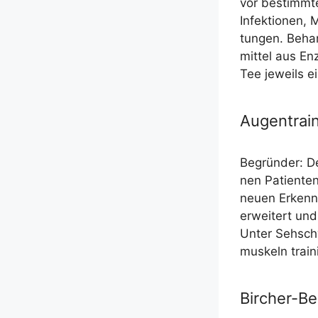
vor bestimm­te
Infek­tio­nen, 
tun­gen. Behan
mit­tel aus En
Tee jeweils e
Augentrain
Begrün­der: De
nen Pati­en­t
neu­en Erkennt
erwei­tert und
Unter Seh­schw
mus­keln trai­
Bircher-Be