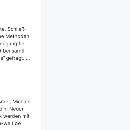
­te. Schließ­
­che Metho­den
eu­gung fiel
 bei sämt­li­
is“ gefragt. …
ra­el, Micha­el
öln: Neu­er
k wer­den mit
en-welt.de