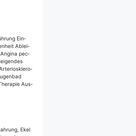
üh­rung Ein­
en­heit Ablei­
 Angi­na pec­
tei­gen­des
te­rio­skle­ro­
 Augen­bad
he­ra­pie Aus­
Nah­rung, Ekel