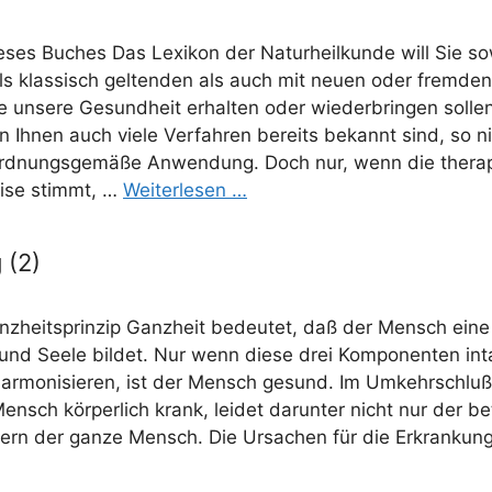
­ses Buches Das Lexi­kon der Natur­heil­kun­de will Sie s
als klas­sisch gel­ten­den als auch mit neu­en oder frem­den 
 unse­re Gesund­heit erhal­ten oder wie­der­brin­gen sol­len
Ihnen auch vie­le Ver­fah­ren bereits bekannt sind, so n
rd­nungs­ge­mä­ße Anwen­dung. Doch nur, wenn die the­ra­p
ei­se stimmt, …
Wei­ter­le­sen …
 (2)
­heits­prin­zip Ganz­heit bedeu­tet, daß der Mensch eine 
 und See­le bil­det. Nur wenn die­se drei Kom­po­nen­ten in
 har­mo­ni­sie­ren, ist der Mensch gesund. Im Umkehr­schlu
ensch kör­per­lich krank, lei­det dar­un­ter nicht nur der bet
dern der gan­ze Mensch. Die Ursa­chen für die Erkran­ku