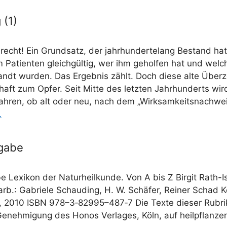
 (1)
 recht! Ein Grund­satz, der jahr­hun­der­te­lang Bestand hat
m Pati­en­ten gleich­gül­tig, wer ihm gehol­fen hat und wel
ndt wur­den. Das Ergeb­nis zählt. Doch die­se alte Über­z
haft zum Opfer. Seit Mit­te des letz­ten Jahr­hun­derts wird
fah­ren, ob alt oder neu, nach dem „Wirk­sam­keits­nach­we
…
gabe
be Lexi­kon der Natur­heil­kun­de. Von A bis Z Bir­git Rath-Is
t­arb.: Gabrie­le Schau­ding, H. W. Schä­fer, Rei­ner Schad K
, 2010 ISBN 978–3‑82995–487‑7 Die Tex­te die­ser Rubri
 Geneh­mi­gung des Honos Ver­la­ges, Köln, auf heilpflanz