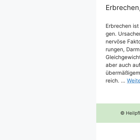
Erbrechen,
Erbre­chen ist
gen. Ursa­chen
ner­­vö­­se Fak­
run­gen, Darm­
Gleich­ge­wich
aber auch auf 
über­mä­ßi­gem 
reich. …
Wei­t
© Heilpf