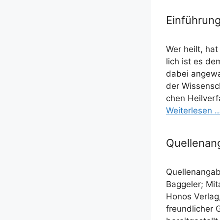
Einführung
Wer heilt, hat
lich ist es de
dabei ange­wa
der Wis­sen­sc
chen Heil­ver­
Wei­ter­le­sen 
Quellenan
Quel­len­an­ga­
Bag­ge­ler; Mi
Honos Ver­lag
freund­li­cher