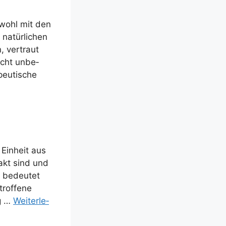
owohl mit den
natür­li­chen
, ver­traut
icht unbe­
eu­ti­sche
Ein­heit aus
takt sind und
ß bedeu­tet
rof­fe­ne
ng …
Wei­ter­le­