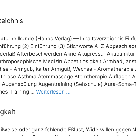
.
zeichnis
tur­heil­kun­de (Honos Ver­lag) — Inhalts­ver­zeich­nis Ein­f
n­füh­rung (2) Ein­füh­rung (3) Stich­wor­te A–Z Abge­schla­g
er­laß After­be­schwer­den Akne Aku­pres­sur Aku­punk­tur
thro­po­so­phi­sche Medi­zin Appe­tit­lo­sig­keit Arm­bad, ans
sel- Arm­guß, kal­ter Arm­guß, Wech­sel- Aro­ma­the­ra­pie Ar
Arthro­se Asth­ma Atem­mas­sa­ge Atem­the­ra­pie Auf­la­gen
 Augen­spü­lung Augen­trai­ning (Seh­schu­le) Aura-Soma-T
e­nes Trai­ning …
Wei­ter­le­sen …
igkeit
il­wei­se oder ganz feh­len­de Eßlust, Wider­wil­len gegen 