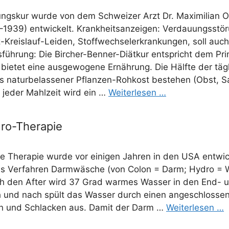
ungs­kur wur­de von dem Schwei­zer Arzt Dr. Maxi­mi­li­an O
–1939) ent­wi­ckelt. Krank­heits­an­zei­gen: Ver­dau­ungs­stö
-Kreis­lauf-Lei­­den, Stoff­wech­sel­er­kran­kun­gen, soll au
füh­rung: Die Bir­cher-Ben­­ner-Diä­t­­kur ent­spricht dem Prin
bie­tet eine aus­ge­wo­ge­ne Ernäh­rung. Die Hälf­te der täg­
us natur­be­las­se­ner Pflan­­zen-Roh­­kost bestehen (Obst, S
 jeder Mahl­zeit wird ein …
Wei­ter­le­sen …
ro-Therapie
e The­ra­pie wur­de vor eini­gen Jah­ren in den USA ent­wi­
as Ver­fah­ren Darm­wä­sche (von Colon = Darm; Hydro = 
ch den After wird 37 Grad war­mes Was­ser in den End- 
ch und nach spült das Was­ser durch einen ange­schlos­se
gen und Schla­cken aus. Damit der Darm …
Wei­ter­le­sen …