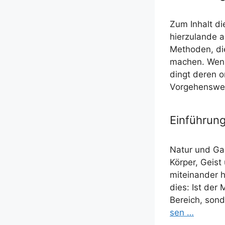
Zum Inhalt die
hier­zu­lan­de 
Metho­den, die
machen. Wenn 
dingt deren o
Vor­ge­hens­w
Einführung
Natur und Ganz
Kör­per, Geist
mit­ein­an­der
dies: Ist der M
Bereich, son­
sen …