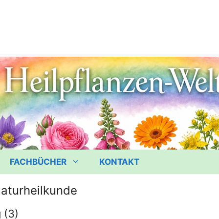
FACHBÜCHER
KONTAKT
aturheilkunde
 (3)