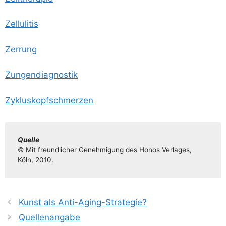
Zel­lu­li­tis
Zer­rung
Zun­gen­dia­gnos­tik
Zyklus­kopf­schmer­zen
Quel­le
© Mit freund­li­cher Geneh­mi­gung des Honos Ver­la­ges,
Köln, 2010.
Kunst als Anti-Aging-Strategie?
Quellenangabe