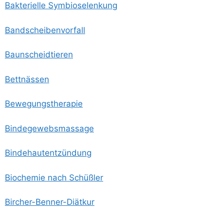
Bak­te­ri­el­le Symbioselenkung
Band­schei­ben­vor­fall
Baun­scheid­tie­ren
Bett­näs­sen
Bewe­gungs­the­ra­pie
Bin­de­ge­webs­mas­sa­ge
Bin­de­haut­ent­zün­dung
Bio­che­mie nach Schüßler
Bir­cher-Ben­ner-Diät­kur