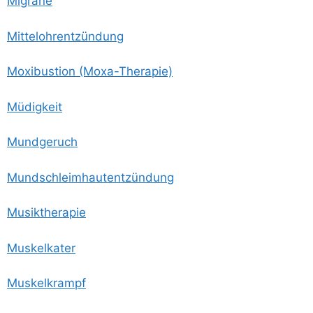
Migrä­ne
Mit­tel­ohr­ent­zün­dung
Moxi­bus­ti­on (Moxa-The­ra­pie)
Müdig­keit
Mund­ge­ruch
Mund­schleim­haut­ent­zün­dung
Musik­the­ra­pie
Mus­kel­ka­ter
Mus­kel­krampf