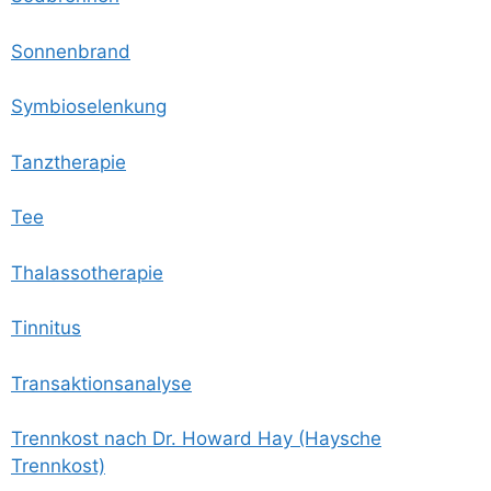
Son­nen­brand
Sym­bio­se­len­kung
Tanz­the­ra­pie
Tee
Thalas­so­the­ra­pie
Tin­ni­tus
Trans­ak­ti­ons­ana­ly­se
Trenn­kost nach Dr. Howard Hay (Hay­sche
Trennkost)