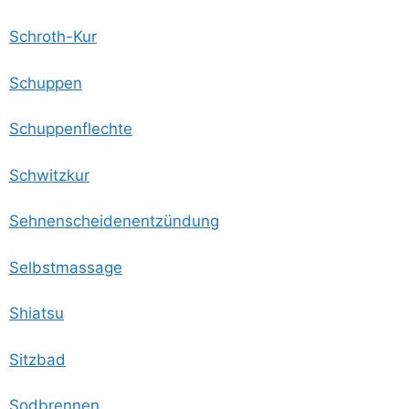
Schroth-Kur
Schup­pen
Schup­pen­flech­te
Schwitz­kur
Seh­nen­schei­den­ent­zün­dung
Selbst­mas­sa­ge
Shi­atsu
Sitz­bad
Sod­bren­nen