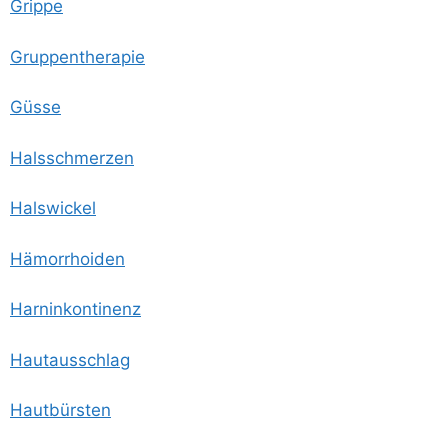
Grip­pe
Grup­pen­the­ra­pie
Güs­se
Hals­schmer­zen
Hals­wi­ckel
Hämor­rhoi­den
Harn­in­kon­ti­nenz
Haut­aus­schlag
Haut­bürs­ten