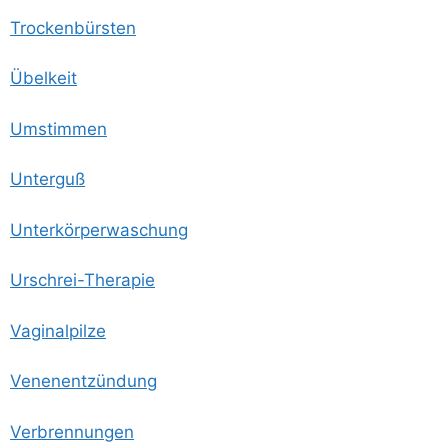
Tro­cken­bürs­ten
Übel­keit
Umstim­men
Unter­guß
Unter­kör­per­wa­schung
Urschrei-The­ra­pie
Vagi­nal­pil­ze
Venen­ent­zün­dung
Ver­bren­nun­gen