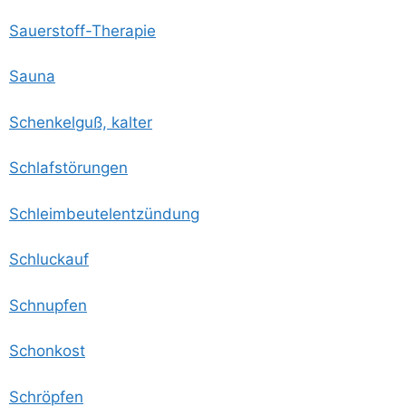
Sau­er­stoff-The­ra­pie
Sau­na
Schen­kel­guß, kalter
Schlaf­stö­run­gen
Schleim­beu­tel­ent­zün­dung
Schluck­auf
Schnup­fen
Schon­kost
Schröp­fen