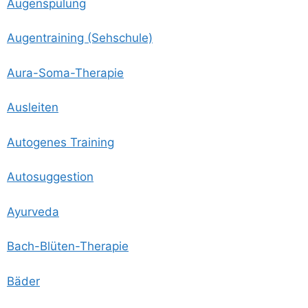
Augen­spü­lung
Augen­trai­ning (Seh­schu­le)
Aura-Soma-The­ra­pie
Aus­lei­ten
Auto­ge­nes Training
Auto­sug­ges­ti­on
Ayur­ve­da
Bach-Blü­ten-The­ra­pie
Bäder