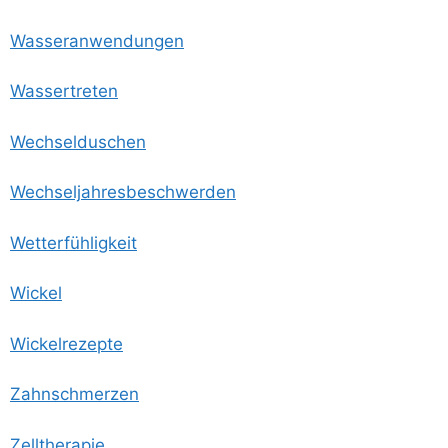
Was­ser­an­wen­dun­gen
Was­ser­tre­ten
Wech­sel­du­schen
Wech­sel­jah­res­be­schwer­den
Wet­ter­füh­lig­keit
Wickel
Wickel­re­zep­te
Zahn­schmer­zen
Zell­the­ra­pie