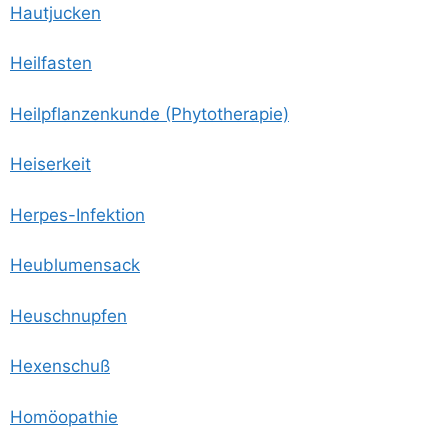
Haut­ju­cken
Heil­fas­ten
Heil­pflan­zen­kun­de (Phy­to­the­ra­pie)
Hei­ser­keit
Her­pes-Infek­ti­on
Heu­blu­men­sack
Heu­schnup­fen
Hexen­schuß
Homöo­pa­thie