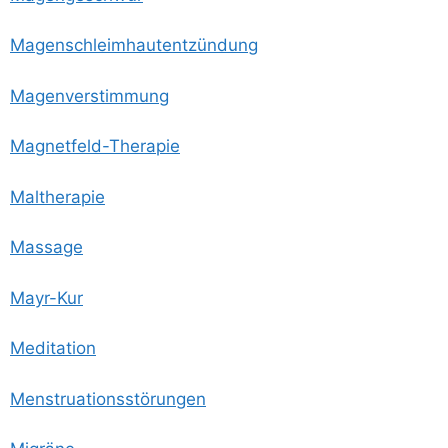
Magen­schleim­haut­ent­zün­dung
Magen­ver­stim­mung
Magnet­feld-The­ra­pie
Mal­the­ra­pie
Mas­sa­ge
Mayr-Kur
Medi­ta­ti­on
Mens­trua­ti­ons­stö­run­gen