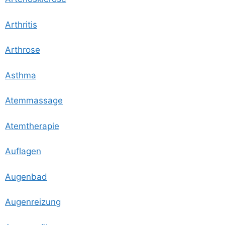
Arthri­tis
Arthro­se
Asth­ma
Atem­mas­sa­ge
Atem­the­ra­pie
Auf­la­gen
Augen­bad
Augen­rei­zung