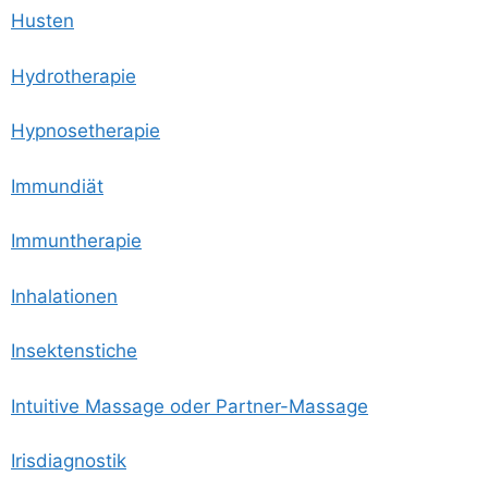
Hus­ten
Hydro­the­ra­pie
Hyp­no­se­the­ra­pie
Immun­di­ät
Immun­the­ra­pie
Inha­la­tio­nen
Insek­ten­sti­che
Intui­ti­ve Mas­sa­ge oder Partner-Massage
Iris­dia­gnos­tik