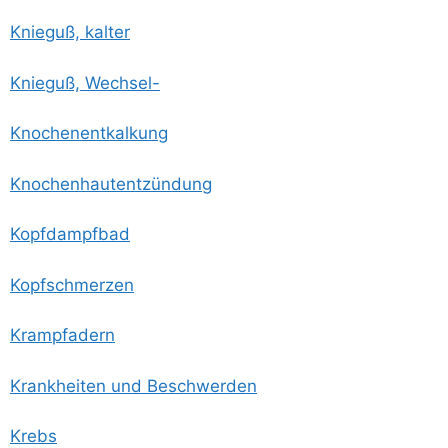
Knie­guß, kalter
Knie­guß, Wechsel-
Kno­chen­ent­kal­kung
Kno­chen­haut­ent­zün­dung
Kopf­dampf­bad
Kopf­schmer­zen
Krampf­adern
Krank­hei­ten und Beschwerden
Krebs