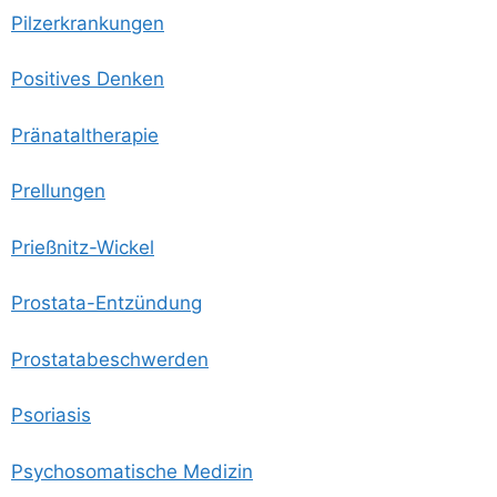
Pilz­er­kran­kun­gen
Posi­ti­ves Denken
Prä­na­tal­the­ra­pie
Prel­lun­gen
Prieß­nitz-Wickel
Pro­sta­ta-Ent­zün­dung
Pro­sta­ta­be­schwer­den
Pso­ria­sis
Psy­cho­so­ma­ti­sche Medizin