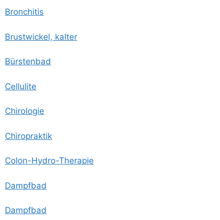
Bron­chi­tis
Brust­wi­ckel, kalter
Bürs­ten­bad
Cel­lu­li­te
Chi­ro­lo­gie
Chi­ro­prak­tik
Colon-Hydro-The­ra­pie
Dampf­bad
Dampf­bad