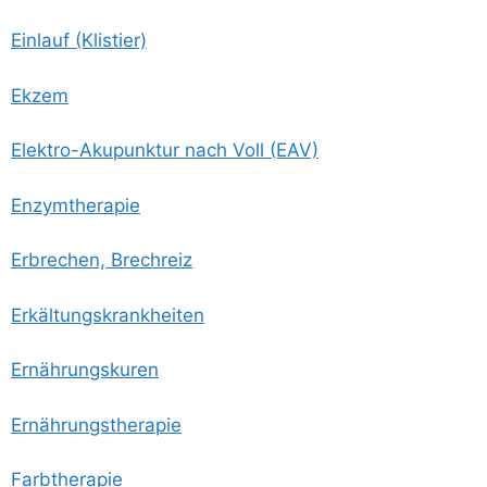
Ein­lauf (Klis­tier)
Ekzem
Elek­tro-Aku­punk­tur nach Voll (EAV)
Enzym­the­ra­pie
Erbre­chen, Brechreiz
Erkäl­tungs­krank­hei­ten
Ernäh­rungs­ku­ren
Ernäh­rungs­the­ra­pie
Farb­the­ra­pie