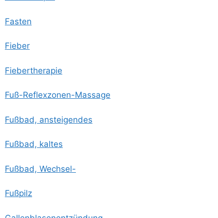
Fas­ten
Fie­ber
Fie­ber­the­ra­pie
Fuß-Reflex­zo­nen-Mas­sa­ge
Fuß­bad, ansteigendes
Fuß­bad, kaltes
Fuß­bad, Wechsel-
Fuß­pilz
Gal­len­bla­sen­ent­zün­dung