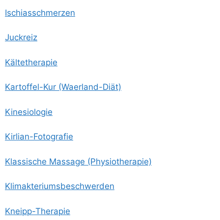
Ischi­as­schmer­zen
Juck­reiz
Käl­te­the­ra­pie
Kar­tof­fel-Kur (Waer­land-Diät)
Kine­sio­lo­gie
Kir­li­an-Foto­gra­fie
Klas­si­sche Mas­sa­ge (Phy­sio­the­ra­pie)
Kli­mak­te­ri­ums­be­schwer­den
Kneipp-The­ra­pie