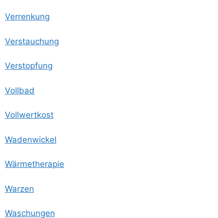
Ver­ren­kung
Ver­stau­chung
Ver­stop­fung
Voll­bad
Voll­wert­kost
Waden­wi­ckel
Wär­me­the­ra­pie
War­zen
Waschun­gen