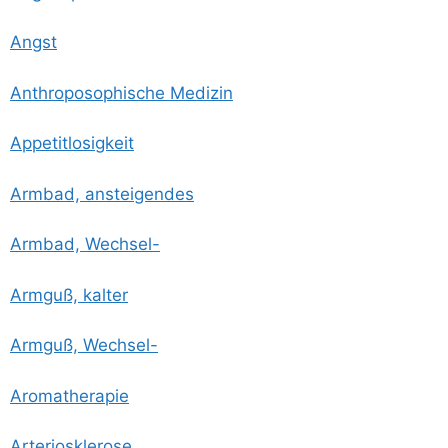
Angst
Anthro­po­so­phi­sche Medizin
Appe­tit­lo­sig­keit
Arm­bad, ansteigendes
Arm­bad, Wechsel-
Arm­guß, kalter
Arm­guß, Wechsel-
Aro­ma­the­ra­pie
Arte­rio­skle­ro­se