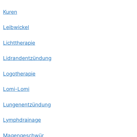
Kuren
Leib­wi­ckel
Licht­the­ra­pie
Lid­rand­ent­zün­dung
Logo­the­ra­pie
Lomi-Lomi
Lun­gen­ent­zün­dung
Lymph­drai­na­ge
Magen­ge­schwür