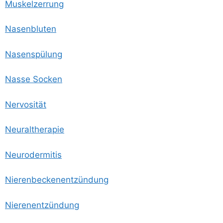
Mus­kel­zer­rung
Nasen­blu­ten
Nasen­spü­lung
Nas­se Socken
Ner­vo­si­tät
Neu­ral­the­ra­pie
Neu­ro­der­mi­tis
Nie­ren­be­cken­ent­zün­dung
Nie­ren­ent­zün­dung