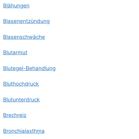
Blä­hun­gen
Bla­sen­ent­zün­dung
Bla­sen­schwä­che
Blut­ar­mut
Blut­egel-Behand­lung
Blut­hoch­druck
Blut­un­ter­druck
Brech­reiz
Bron­chi­al­asth­ma