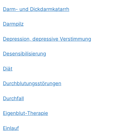
Darm- und Dickdarmkatarrh
Darm­pilz
Depres­si­on, depres­si­ve Verstimmung
Desen­si­bi­li­sie­rung
Diät
Durch­blu­tungs­stö­run­gen
Durch­fall
Eigen­blut-The­ra­pie
Ein­lauf