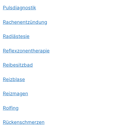
Puls­dia­gnos­tik
Rachen­ent­zün­dung
Radi­äs­te­sie
Reflex­zo­nen­the­ra­pie
Rei­be­sitz­bad
Reiz­bla­se
Reiz­ma­gen
Rol­fing
Rücken­schmer­zen