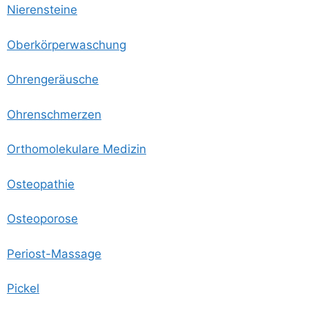
Nie­ren­stei­ne
Ober­kör­per­wa­schung
Ohren­ge­räu­sche
Ohren­schmer­zen
Ortho­mo­le­ku­la­re Medizin
Osteo­pa­thie
Osteo­po­ro­se
Peri­ost-Mas­sa­ge
Pickel