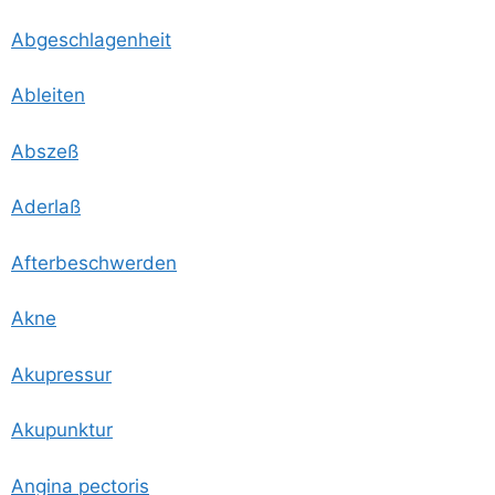
Abge­schla­gen­heit
Ablei­ten
Abs­zeß
Ader­laß
After­be­schwer­den
Akne
Aku­pres­sur
Aku­punk­tur
Angi­na pectoris