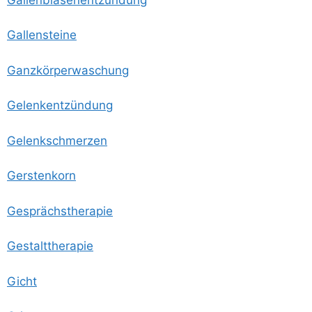
Gal­len­stei­ne
Ganz­kör­per­wa­schung
Gelenk­ent­zün­dung
Gelenk­schmer­zen
Gers­ten­korn
Gesprächs­the­ra­pie
Gestalt­the­ra­pie
Gicht