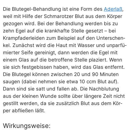
Die Blut­egel-Behand­lung ist eine Form des
Ader­laß
,
weil mit Hil­fe der Schma­rot­zer Blut aus dem Kör­per
gezo­gen wird. Bei der Behand­lung wer­den bis zu
zehn Egel auf die krank­haf­te Stel­le gesetzt – bei
Krampf­ader­lei­den zum Bei­spiel auf den Unter­schen­
kel. Zunächst wird die Haut mit Was­ser und unpar­fü­
mier­ter Sei­fe gerei­nigt, dann wer­den die Egel mit
einem Glas auf die betrof­fe­ne Stel­le pla­ziert. Wenn
sie sich fest­ge­bis­sen haben, wird das Glas ent­fernt.
Die Blut­egel kön­nen zwi­schen 20 und 90 Minu­ten
sau­gen (dabei neh­men sie etwa 10 ccm Blut auf).
Dann sind sie satt und fal­len ab. Die Nach­blu­tung
aus der klei­nen Wun­de soll­te über län­ge­re Zeit nicht
gestillt wer­den, da sie zusätz­lich Blut aus dem Kör­
per abflie­ßen läßt.
Wirkungsweise: