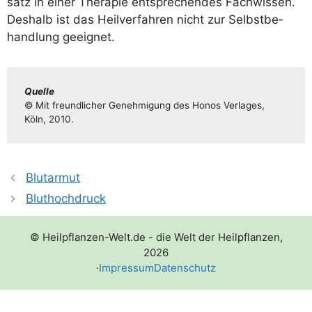
satz in einer The­ra­pie ent­spre­chen­des Fach­wis­sen.
Des­halb ist das Heil­ver­fah­ren nicht zur Selbst­be­
hand­lung geeignet.
Quel­le
© Mit freund­li­cher Geneh­mi­gung des Honos Ver­la­ges,
Köln, 2010.
Blutarmut
Bluthochdruck
© Heilpflanzen-Welt.de - die Welt der Heilpflanzen,
2026
·
Impressum
Datenschutz