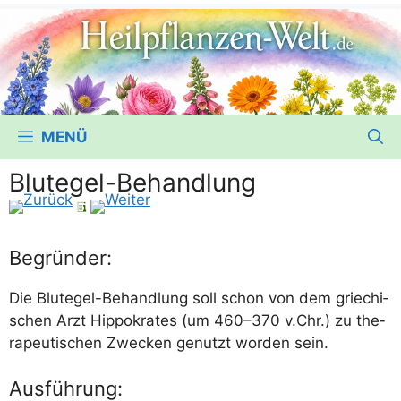
MENÜ
Blutegel-Behandlung
Begründer:
Die Blut­egel-Behand­lung soll schon von dem grie­chi­
schen Arzt Hip­po­kra­tes (um 460–370 v.Chr.) zu the­
ra­peu­ti­schen Zwe­cken genutzt wor­den sein.
Ausführung: