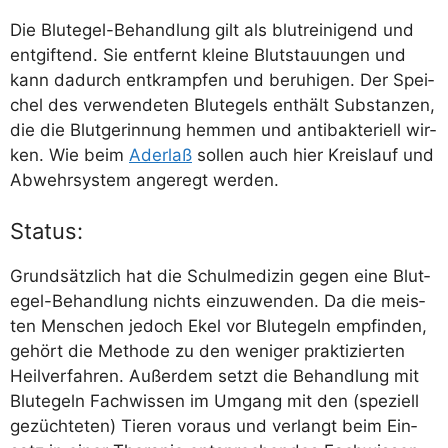
Die Blut­egel-Behand­lung gilt als blut­rei­ni­gend und
ent­gif­tend. Sie ent­fernt klei­ne Blut­stau­un­gen und
kann dadurch ent­kramp­fen und beru­hi­gen. Der Spei­
chel des ver­wen­de­ten Blut­egels ent­hält Sub­stan­zen,
die die Blut­ge­rin­nung hem­men und anti­bak­te­ri­ell wir­
ken. Wie beim
Ader­laß
sol­len auch hier Kreis­lauf und
Abwehr­sys­tem ange­regt werden.
Status:
Grund­sätz­lich hat die Schul­me­di­zin gegen eine Blut­
egel-Behand­lung nichts ein­zu­wen­den. Da die meis­
ten Men­schen jedoch Ekel vor Blut­egeln emp­fin­den,
gehört die Metho­de zu den weni­ger prak­ti­zier­ten
Heil­ver­fah­ren. Außer­dem setzt die Behand­lung mit
Blut­egeln Fach­wis­sen im Umgang mit den (spe­zi­ell
gezüch­te­ten) Tie­ren vor­aus und ver­langt beim Ein­