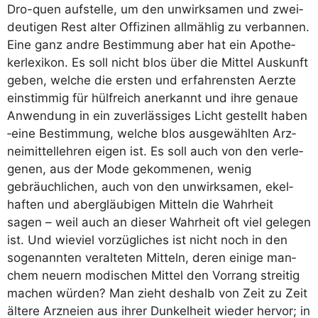
Dro-quen auf­stel­le, um den unwirk­sa­men und zwei­
deu­ti­gen Rest alter Offi­zi­nen all­mäh­lig zu ver­ban­nen.
Eine ganz and­re Bestim­mung aber hat ein Apo­the­
ker­le­xi­kon. Es soll nicht blos über die Mit­tel Aus­kunft
geben, wel­che die ers­ten und erfah­rens­ten Aerz­te
ein­stim­mig für hülf­reich aner­kannt und ihre genaue
Anwen­dung in ein zuver­läs­si­ges Licht gestellt haben
‑eine Bestim­mung, wel­che blos aus­ge­wähl­ten Arz­
nei­mit­tel­leh­ren eigen ist. Es soll auch von den ver­le­
ge­nen, aus der Mode gekom­me­nen, wenig
gebräuch­li­chen, auch von den unwirk­sa­men, ekel­
haf­ten und aber­gläu­bi­gen Mit­teln die Wahr­heit
sagen – weil auch an die­ser Wahr­heit oft viel gele­gen
ist. Und wie­viel vor­züg­li­ches ist nicht noch in den
soge­nann­ten ver­al­te­ten Mit­teln, deren eini­ge man­
chem neu­ern modi­schen Mit­tel den Vor­rang strei­tig
machen wür­den? Man zieht des­halb von Zeit zu Zeit
älte­re Arz­nei­en aus ihrer Dun­kel­heit wie­der her­vor; in