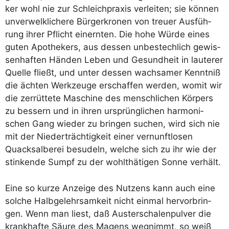
ker wohl nie zur Schleich­pra­xis ver­lei­ten; sie kön­nen
unver­welk­li­che­re Bür­ger­kro­nen von treu­er Aus­füh­
rung ihrer Pflicht ein­ern­ten. Die hohe Wür­de eines
guten Apo­the­kers, aus des­sen unbe­stech­lich gewis­
sen­haf­ten Hän­den Leben und Gesund­heit in lau­te­rer
Quel­le fließt, und unter des­sen wach­sa­mer Kennt­niß
die äch­ten Werk­zeu­ge erschaf­fen wer­den, womit wir
die zer­rüt­te­te Maschi­ne des mensch­li­chen Kör­pers
zu bes­sern und in ihren ursprüng­li­chen har­mo­ni­
schen Gang wie­der zu brin­gen suchen, wird sich nie
mit der Nie­der­träch­tig­keit einer ver­nunft­lo­sen
Quack­sal­be­rei besu­deln, wel­che sich zu ihr wie der
stin­ken­de Sumpf zu der wohlt­hä­ti­gen Son­ne verhält.
Eine so kur­ze Anzei­ge des Nut­zens kann auch eine
sol­che Halb­ge­lehr­sam­keit nicht ein­mal her­vor­brin­
gen. Wenn man liest, daß Aus­ter­scha­len­pul­ver die
krank­haf­te Säu­re des Magens weg­nimmt, so weiß