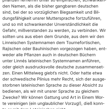
den Namen, als die bis­her gang­ba­ren deut­schen
sind, bei der so vor­züg­li­chen Bieg­sam­keit und Bil­
dungs­fä­hig­keit uns­rer Mut­ter­spra­che fort­zu­füh­ren,
und so mit schwan­ken­der Unver­ständ­lich­keit die
Gefahr, miß­ver­stan­den zu wer­den, zu ver­bin­den. Wir
soll­ten uns aus eben dem Grun­de, aus dem wir den
Linnei­schen Sys­tem­na­men dem Tour­ne­for­ti­schen,
Raji­schen oder Bauhi­ni­schen vor­ge­zo­gen haben, ent­
we­der alle Pflan­zen auch in deut­schen Büchern
unter Lin­nés latei­ni­schen Sys­tem­na­men anfüh­ren,
oder gleich aus­drucks­vol­le deut­sche zusam­men­set­
zen. Einen Mit­tel­weg giebt’s nicht. Oder hat­te etwa
der schwe­di­sche Pli­ni­us mehr Recht, sich der aus­ge­
storb­nen latei­ni­schen Spra­che zu die­ser Absicht zu
bedie­nen, als wir mit uns­rer Spra­che zu glei­chem
Zwe­cke? Wir kön­nen Gat­tung und Art in Einem Wor­
te ver­ei­ni­gen (ein unglaub­li­cher Vor­zug!), dieß konn­