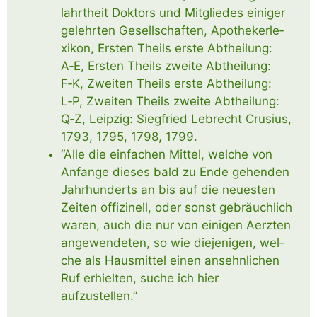
lahrt­heit Dok­tors und Mit­glie­des eini­ger
gelehr­ten Gesell­schaf­ten, Apo­the­ker­le­
xi­kon, Ers­ten Theils ers­te Abt­hei­lung:
A‑E, Ers­ten Theils zwei­te Abt­hei­lung:
F‑K, Zwei­ten Theils ers­te Abt­hei­lung:
L‑P, Zwei­ten Theils zwei­te Abt­hei­lung:
Q‑Z, Leip­zig: Sieg­fried Lebrecht Cru­si­us,
1793, 1795, 1798, 1799.
“Alle die ein­fa­chen Mit­tel, wel­che von
Anfan­ge die­ses bald zu Ende gehen­den
Jahr­hun­derts an bis auf die neu­es­ten
Zei­ten offi­zi­nell, oder sonst gebräuch­lich
waren, auch die nur von eini­gen Aerz­ten
ange­wen­de­ten, so wie die­je­ni­gen, wel­
che als Haus­mit­tel einen ansehn­li­chen
Ruf erhiel­ten, suche ich hier
aufzustellen.”