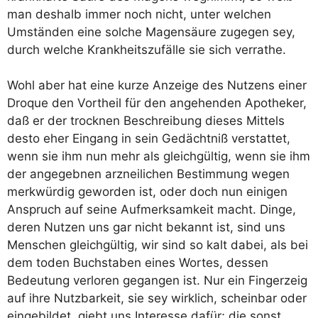
man des­halb immer noch nicht, unter wel­chen
Umstän­den eine sol­che Magen­säu­re zuge­gen sey,
durch wel­che Krank­heits­zu­fäl­le sie sich verrathe.
Wohl aber hat eine kur­ze Anzei­ge des Nut­zens einer
Dro­que den Vort­heil für den ange­hen­den Apo­the­ker,
daß er der trock­nen Beschrei­bung die­ses Mit­tels
des­to eher Ein­gang in sein Gedächt­niß ver­stat­tet,
wenn sie ihm nun mehr als gleich­gül­tig, wenn sie ihm
der ange­geb­nen arz­nei­li­chen Bestim­mung wegen
merk­wür­dig gewor­den ist, oder doch nun eini­gen
Anspruch auf sei­ne Auf­merk­sam­keit macht. Din­ge,
deren Nut­zen uns gar nicht bekannt ist, sind uns
Men­schen gleich­gül­tig, wir sind so kalt dabei, als bei
dem toden Buch­sta­ben eines Wor­tes, des­sen
Bedeu­tung ver­lo­ren gegan­gen ist. Nur ein Fin­ger­zeig
auf ihre Nutz­bar­keit, sie sey wirk­lich, schein­bar oder
ein­ge­bil­det, gie­bt uns Inter­es­se dafür; die sonst