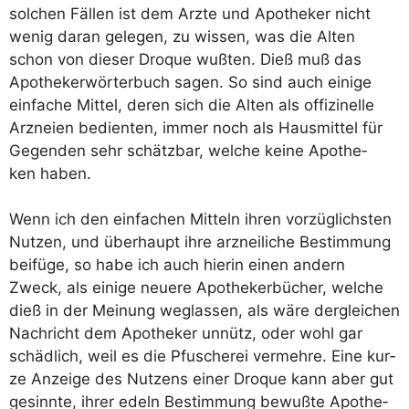
sol­chen Fäl­len ist dem Arzte und Apo­the­ker nicht
wenig dar­an gele­gen, zu wis­sen, was die Alten
schon von die­ser Dro­que wuß­ten. Dieß muß das
Apo­the­ker­wör­ter­buch sagen. So sind auch eini­ge
ein­fa­che Mit­tel, deren sich die Alten als offi­zi­nel­le
Arz­nei­en bedien­ten, immer noch als Haus­mit­tel für
Gegen­den sehr schätz­bar, wel­che kei­ne Apo­the­
ken haben.
Wenn ich den ein­fa­chen Mit­teln ihren vor­züg­lichs­ten
Nut­zen, und über­haupt ihre arz­nei­li­che Bestim­mung
bei­fü­ge, so habe ich auch hier­in einen andern
Zweck, als eini­ge neue­re Apo­the­ker­bü­cher, wel­che
dieß in der Mei­nung weg­las­sen, als wäre der­glei­chen
Nach­richt dem Apo­the­ker unnütz, oder wohl gar
schäd­lich, weil es die Pfu­sche­rei ver­meh­re. Eine kur­
ze Anzei­ge des Nut­zens einer Dro­que kann aber gut
gesinn­te, ihrer edeln Bestim­mung bewuß­te Apo­the­