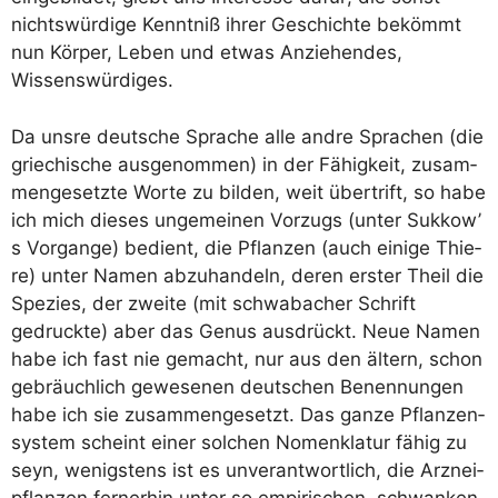
nichts­wür­di­ge Kennt­niß ihrer Geschich­te bekömmt
nun Kör­per, Leben und etwas Anzie­hen­des,
Wissenswürdiges.
Da uns­re deut­sche Spra­che alle and­re Spra­chen (die
grie­chi­sche aus­ge­nom­men) in der Fähig­keit, zusam­
men­ge­setz­te Wor­te zu bil­den, weit über­trift, so habe
ich mich die­ses unge­mei­nen Vor­zugs (unter Suk­kow’
s Vor­gan­ge) bedient, die Pflan­zen (auch eini­ge Thie­
re) unter Namen abzu­han­deln, deren ers­ter Theil die
Spe­zi­es, der zwei­te (mit schwa­ba­cher Schrift
gedruck­te) aber das Genus aus­drückt. Neue Namen
habe ich fast nie gemacht, nur aus den ältern, schon
gebräuch­lich gewe­se­nen deut­schen Benen­nun­gen
habe ich sie zusam­men­ge­setzt. Das gan­ze Pflan­zen­
sys­tem scheint einer sol­chen Nomen­kla­tur fähig zu
seyn, wenigs­tens ist es unver­ant­wort­lich, die Arz­nei­
pflan­zen fer­ner­hin unter so empi­ri­schen, schwan­ken­