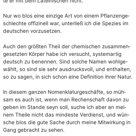
te er mit dem Latei­ni­schen nicht.
Nur wo blos eine ein­zi­ge Art von einem Pflan­zen­ge­
schlech­te offi­zi­nell war, unter­ließ ich die Spe­zi­es im
deut­schen vorzusetzen.
Auch den größ­ten Theil der che­mi­schen zusam­men­
ge­setz­ten Kör­per habe ich ver­sucht, sys­tem­ar­tig
deutsch zu benen­nen. Sind sol­che Namen wohl­ge­
wählt, so sind sie sehr aus­drucks­voll, und ent­hal­ten,
so zu sagen, in sich schon eine Defi­ni­ti­on ihrer Natur.
In die­sem gan­zen Nomen­kla­tur­ge­schäf­te, so müh­
sam es auch ist, wenn man Rechen­schaft davon zu
geben im Stan­de seyn soll, suche ich aber an mei­
nem Thei­le nicht das min­des­te Ver­dienst, und wün­
sche blos die gute Sache durch mei­ne Mit­wir­kung in
Gang gebracht zu sehen.