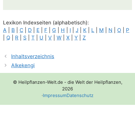
Lexi­kon Index­sei­ten (alpha­be­tisch):
A
|
B
|
C
|
D
|
E
|
F
|
G
|
H
|
I
|
J
|
K
|
L
|
M
|
N
|
O
|
P
|
Q
|
R
|
S
|
T
|
U
|
V
|
W
|
X
|
Y
|
Z
Inhaltsverzeichnis
Alkekengi
© Heilpflanzen-Welt.de - die Welt der Heilpflanzen,
2026
·
Impressum
Datenschutz