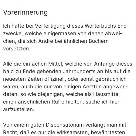
Vorerinnerung
Ich hat­te bei Ver­fer­ti­gung die­ses Wör­ter­buchs End­
zwe­cke, wel­che eini­ger­ma­sen von denen abwei­
chen, die sich And­re bei ähn­li­chen Büchern
vorsetzten.
Alle die ein­fa­chen Mit­tel, wel­che von Anfan­ge die­ses
bald zu Ende gehen­den Jahr­hun­derts an bis auf die
neu­es­ten Zei­ten offi­zi­nell, oder sonst gebräuch­lich
waren, auch die nur von eini­gen Aerz­ten ange­wen­
de­ten, so wie die­je­ni­gen, wel­che als Haus­mit­tel
einen ansehn­li­chen Ruf erhiel­ten, suche ich hier
aufzustellen.
Von einem guten Dis­pen­sa­to­ri­um ver­langt man mit
Recht, daß es nur die wirk­sams­ten, bewähr­tes­ten