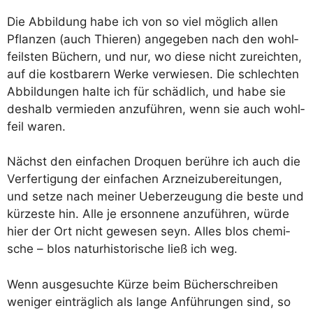
Die Abbil­dung habe ich von so viel mög­lich allen
Pflan­zen (auch Thie­ren) ange­ge­ben nach den wohl­
feils­ten Büchern, und nur, wo die­se nicht zureich­ten,
auf die kost­ba­rern Wer­ke ver­wie­sen. Die schlech­ten
Abbil­dun­gen hal­te ich für schäd­lich, und habe sie
des­halb ver­mie­den anzu­füh­ren, wenn sie auch wohl­
feil waren.
Nächst den ein­fa­chen Dro­quen berüh­re ich auch die
Ver­fer­ti­gung der ein­fa­chen Arz­nei­zu­be­rei­tun­gen,
und set­ze nach mei­ner Ueber­zeu­gung die bes­te und
kür­zes­te hin. Alle je erson­ne­ne anzu­füh­ren, wür­de
hier der Ort nicht gewe­sen seyn. Alles blos che­mi­
sche – blos natur­his­to­ri­sche ließ ich weg.
Wenn aus­ge­such­te Kür­ze beim Bücher­schrei­ben
weni­ger ein­träg­lich als lan­ge Anfüh­run­gen sind, so