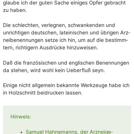
glau­be ich der guten Sache eini­ges Opfer gebracht
zu haben.
Die schlech­ten, ver­leg­nen, schwan­ken­den und
unrich­ti­gen deut­schen, latei­ni­schen und übri­gen Arz­
nei­be­nen­nun­gen set­ze ich hin, um auf die bestimm­
tern, rich­ti­gern Aus­drü­cke hinzuweisen.
Daß die fran­zö­si­schen und eng­li­schen Benen­nun­gen
da ste­hen, wird wohl kein Ueber­fluß seyn.
Eini­ge nicht all­ge­mein bekann­te Werk­zeu­ge habe ich
in Holz­schnitt bei­dru­cken lassen.
Hinweis:
Samu­el Hah­ne­manns, der Arz­nei­ge­