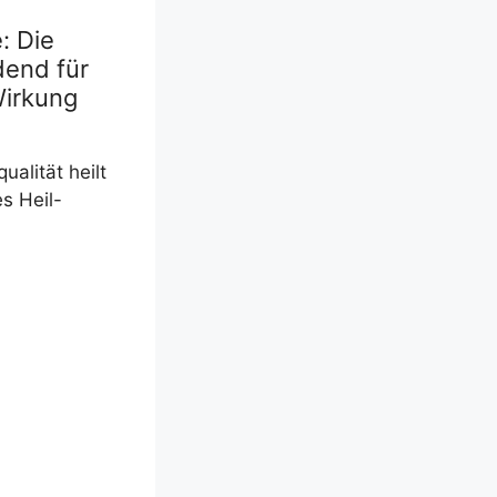
: Die
dend für
Wirkung
ua­li­tät heilt
es Heil-