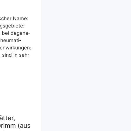
­scher Name:
s­ge­bie­te:
e bei dege­ne­
heu­ma­ti­
n­wir­kun­gen:
en sind in sehr
ätter,
Grimm (aus