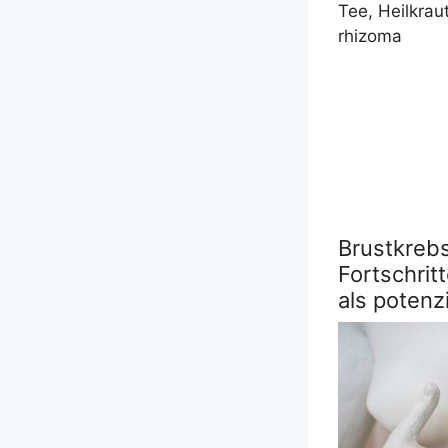
Tee, Heil­kraut,
rhizoma
Brustkrebs
Fortschrit
als potenzi