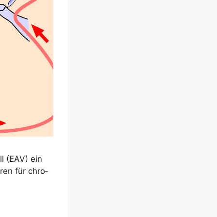
ll (EAV) ein
h­ren für chro­