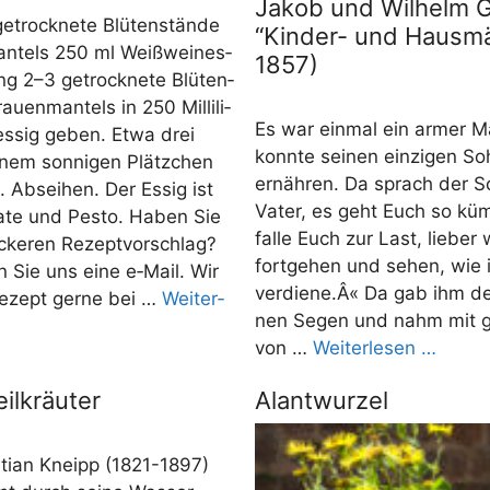
Jakob und Wilhelm 
etrock­ne­te Blü­ten­stän­de
“Kinder- und Hausmä
n­tels 250 ml Weiß­wein­es­
1857)
ung 2–3 getrock­ne­te Blü­ten­
u­en­man­tels in 250 Mil­li­li­
Es war ein­mal ein armer M
es­sig geben. Etwa drei
konn­te sei­nen ein­zi­gen S
em son­ni­gen Plätz­chen
ernäh­ren. Da sprach der S
n. Absei­hen. Der Essig ist
Vater, es geht Euch so küm­
a­te und Pes­to. Haben Sie
fal­le Euch zur Last, lie­ber 
cke­ren Rezept­vor­schlag?
fort­ge­hen und sehen, wie 
n Sie uns eine e‑Mail. Wir
verdiene.Â« Da gab ihm der
Rezept ger­ne bei …
Wei­ter­
nen Segen und nahm mit gr
von …
Wei­ter­le­sen …
ilkräuter
Alantwurzel
tian Kneipp (1821-1897)