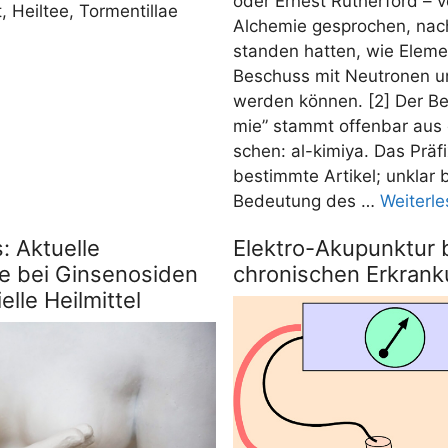
oder Ernest Ruther­ford – 
 Heil­tee, Tor­men­til­lae
Alche­mie gespro­chen, nac
stan­den hat­ten, wie Ele­me
Beschuss mit Neu­tro­nen u
wer­den kön­nen. [2] Der Be
mie” stammt offen­bar aus 
schen: al-kimi­ya. Das Prä­fi
bestimm­te Arti­kel; unklar 
Bedeu­tung des …
Wei­ter­l
: Aktuelle
Elektro-Akupunktur 
te bei Ginsenosiden
chronischen Erkran
elle Heilmittel