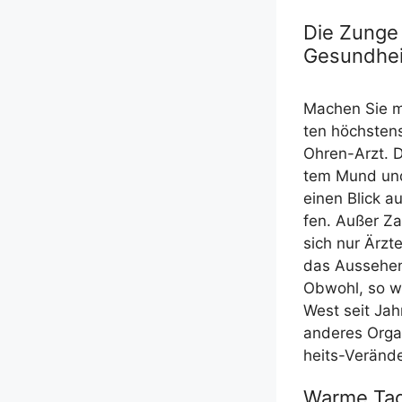
Die Zunge 
Gesundhei
Machen Sie ma
ten höchs­te
Ohren-Arzt. Di
tem Mund und 
einen Blick a
fen. Außer Zahn
sich nur Ärz­te
das Aus­se­he
Obwohl, so wi
West seit Jah
ande­res Organ
heits-Ver­­­än­­­
Warme Tag