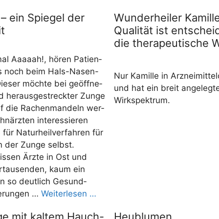
– ein Spiegel der
Wunderheiler Kamille
t
Qualität ist entschei
die therapeutische 
l Aaaaah!, hören Pati­en­
ns noch beim Hals-Nasen-
Nur Kamil­le in Arz­nei­mit­tel­q
e­ser möch­te bei geöff­ne­
und hat ein breit ange­leg­t
her­aus­ge­streck­ter Zun­ge
Wirkspektrum.
uf die Rachen­man­deln wer­
­ärz­ten inter­es­sie­ren
 für Natur­heil­ver­fah­ren für
n der Zun­ge selbst.
s­sen Ärz­te in Ost und
r­tau­sen­den, kaum ein
 so deut­lich Gesun­­d­
de­run­­­gen …
Wei­ter­le­sen …
e mit kaltem Hauch-
Heublumen