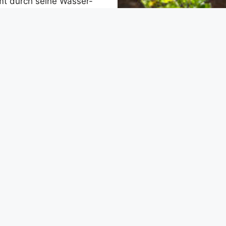
t durch seine Wasser-
esundheits- und
ostel machte er
 und medizinische Güsse
Was die meisten Menschen
en oder vielleicht sogar
ist, dass seine Lehre
hr enthielt: Genauso
 ihm nämlich Heilpflanzen,
 Ernährung. Er legte Wert
s, gesundes Essen und
ensführung. Sein oberstes
der Vorbeugung – wer
Name: Alantwurzel Latein
d lebt wird eben (fast)
Inula helenium Verbreitung
m Seelsorger lagen vor
Pflanze ist in Europa und 
enschen am Herzen. Jene,
Gebieten Asiens heimisch 
r Arzt noch teure
USA und China eingeführt
leisten konnten, empfahl
Anwendungsgebiete: Hom