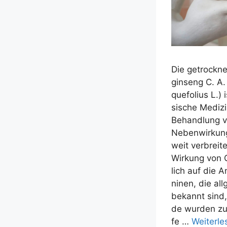
Die getrock­ne­
gin­seng C. A
que­fo­li­us L.) 
si­sche Medi­zi
Behand­lung v
Neben­wir­kun­
weit ver­brei­
Wir­kung von 
lich auf die 
ninen, die all­
bekannt sind, 
de wur­den zue
fe …
Wei­ter­l