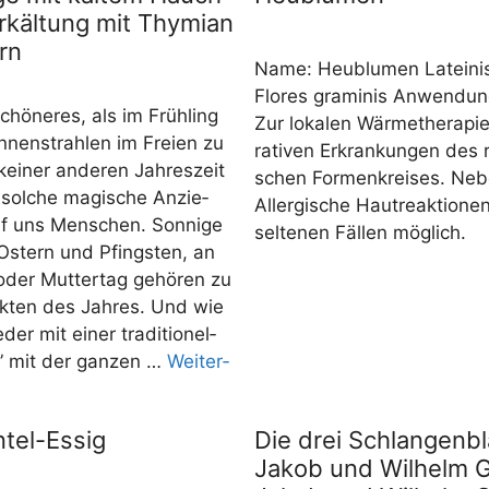
rkältung mit Thymian
rn
Name: Heu­blu­men Latei­ni
Flo­res gra­mi­nis Anwen­dung
hö­ne­res, als im Früh­ling
Zur loka­len Wär­me­the­ra­pi
­nen­strah­len im Frei­en zu
ra­ti­ven Erkran­kun­gen des r
kei­ner ande­ren Jah­res­zeit
schen For­men­krei­ses. Nebe
 sol­che magi­sche Anzie­
All­er­gi­sche Haut­re­ak­tio­n
f uns Men­schen. Son­ni­ge
sel­te­nen Fäl­len möglich.
n Ostern und Pfings­ten, an
oder Mut­ter­tag gehö­ren zu
­ten des Jah­res. Und wie
er mit einer tra­di­tio­nel­
” mit der gan­zen …
Wei­ter­
tel-Essig
Die drei Schlangenbl
Jakob und Wilhelm 