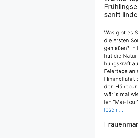
Frühlingse
sanft linde
Was gibt es Sc
die ers­ten Son
genie­ßen? In 
hat die Natur
hungs­kraft au
Fei­er­ta­ge a
Him­mel­fahrt 
den Höhe­punk
wär´s mal wie­d
len “Mai-Tour
le­sen …
Frauenman