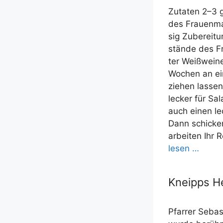
Zuta­ten 2–3 g
des Frau­en­ma
sig Zube­rei­t
stän­de des Fra
ter Weiß­wein­
Wochen an ein
zie­hen las­se
lecker für Sal
auch einen le
Dann schi­cke
arbei­ten Ihr 
le­sen …
Kneipps He
Pfarrer Sebas