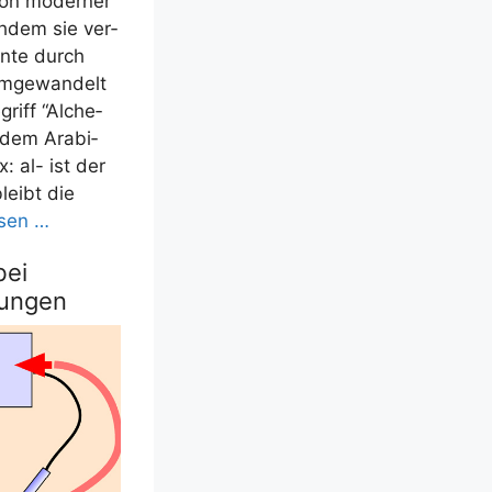
von moder­ner
h­dem sie ver­
n­te durch
mge­wan­delt
griff “Alche­
dem Ara­bi­
x: al- ist der
bleibt die
e­sen …
bei
kungen