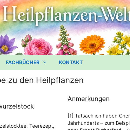
FACHBÜCHER
KONTAKT
e zu den Heilpflanzen
:
Anmerkungen
wurzelstock
[1] Tat­säch­lich haben Che­
Jahr­hun­derts – zum Bei­sp
­zel­stock­tee, Tee­re­zept,