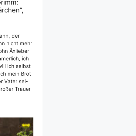
Grimm:
rchen”,
ann, der
ohn nicht mehr
ohn Â»lieber
mer­lich, ich
will ich selbst
ich mein Brot
 Vater sei­
o­ßer Trau­er