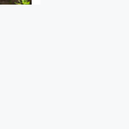
ischer Name:
sgebiet: Die
in gemäßigten
und in die
 worden.
öopathische