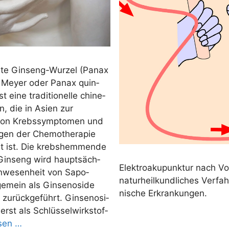
te Gin­­­seng-Wur­­­zel (Panax
. Mey­er oder Panax quin­
ist eine tra­di­tio­nel­le chi­ne­
n, die in Asi­en zur
on Krebs­sym­pto­men und
gen der Che­mo­the­ra­pie
tet ist. Die krebs­hem­men­de
Gin­seng wird haupt­säch­
Elek­tro­aku­punk­tur nach Vo
Anwe­sen­heit von Sapo­
natur­heil­kund­li­ches Ver­fa
ge­mein als Gin­se­no­si­de
ni­sche Erkrankungen.
zurück­ge­führt. Gin­se­no­si­
rst als Schlüs­sel­wirk­stof­
e­sen …