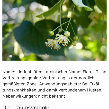
Name: Lin­den­blü­ten Latei­ni­scher Name: Flo­res Tiliae
Ver­brei­tungs­ge­biet: Ver­brei­tung in der nörd­lich
gemä­ßig­ten Zone. Anwen­dungs­ge­bie­te: Bei Erkäl­
tungs­krank­hei­ten und damit ver­bun­de­nem Hus­ten.
Neben­wir­kun­gen: nicht bekannt
Die Traumsymbole