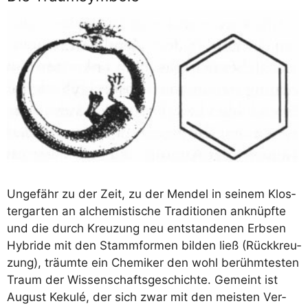
Unge­fähr zu der Zeit, zu der Men­del in sei­nem Klos­
ter­gar­ten an alche­mis­ti­sche Tra­di­tio­nen anknüpf­te
und die durch Kreu­zung neu ent­stan­de­nen Erb­sen
Hybri­de mit den Stamm­for­men bil­den ließ (Rück­kreu­
zung), träum­te ein Che­mi­ker den wohl berühm­tes­ten
Traum der Wis­sen­schafts­ge­schich­te. Gemeint ist
August Kekulé, der sich zwar mit den meis­ten Ver­