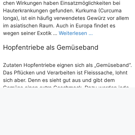
chen Wir­kun­gen haben Ein­satz­mög­lich­kei­ten bei
Haut­er­kran­kun­gen gefun­den. Kur­ku­ma (Cur­cu­ma
lon­ga), ist ein häu­fig ver­wen­de­tes Gewürz vor allem
im asia­ti­schen Raum. Auch in Euro­pa fin­det es
wegen sei­ner Exo­tik …
Wei­ter­le­sen …
Hopfentriebe als Gemüseband
Zutaten Hopfentriebe eignen sich als „Gemüseband“.
Das Pflücken und Verarbeiten ist Fleisssache, lohnt
sich aber. Denn es sieht gut aus und gibt dem
Gemüse einen extra Geschmack. Dazu werden jede
Menge Hopfentriebe gesammelt. Sie können um
Möhren oder Spargel gebunden werden. 500 Gramm
Karotten oder Spargel, 40 Gramm Butter, Pfeffer und
Salz. Zubereitung Die Hopfentriebe fünf Minuten in
einem halben Liter Bouillon (Gemüsebrühe) kochen.
Herausnehmen abkühlen lassen. 500 Gramm