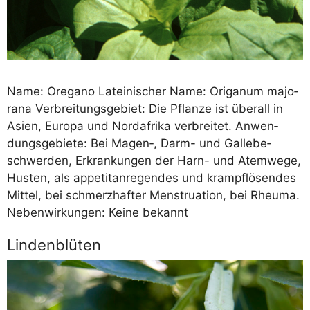
Name: Ore­ga­no Latei­ni­scher Name: Ori­ga­num majo­
ra­na Ver­brei­tungs­ge­biet: Die Pflan­ze ist über­all in
Asi­en, Euro­pa und Nord­afri­ka ver­brei­tet. Anwen­
dungs­ge­bie­te: Bei Magen‑, Darm- und Gal­le­be­
schwer­den, Erkran­kun­gen der Harn- und Atem­we­ge,
Hus­ten, als appe­tit­an­re­gen­des und krampf­lö­sen­des
Mit­tel, bei schmerz­haf­ter Mens­trua­ti­on, bei Rheu­ma.
Neben­wir­kun­gen: Kei­ne bekannt
Lindenblüten