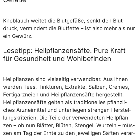
Knob­lauch wei­tet die Blut­ge­fä­ße, senkt den Blut­
druck, ver­min­dert die Blut­fet­te – ist also mehr als nur
ein Gewürz.
Lesetipp: Heilpflanzensäfte. Pure Kraft
für Gesundheit und Wohlbefinden
Heil­pflan­zen sind viel­sei­tig ver­wend­bar. Aus ihnen
wer­den Tees, Tink­tu­ren, Extrak­te, Sal­ben, Cremes,
Fer­tig­arz­nei­en und Heil­pflan­zen­säf­te her­ge­stellt.
Heil­pflan­zen­säf­te gel­ten als tra­di­tio­nel­les pflanz­li­
ches Arz­nei­mit­tel und unter­lie­gen stren­gen Her­stel­
lungs­kri­te­ri­en: Die Tei­le der ver­wen­de­ten Heil­pflan­
zen – ob nun Blät­ter, Blü­ten, Sten­gel, Wur­zeln – müs­
sen am Tag der Ern­te zu den jewei­li­gen Säf­ten ver­ar­