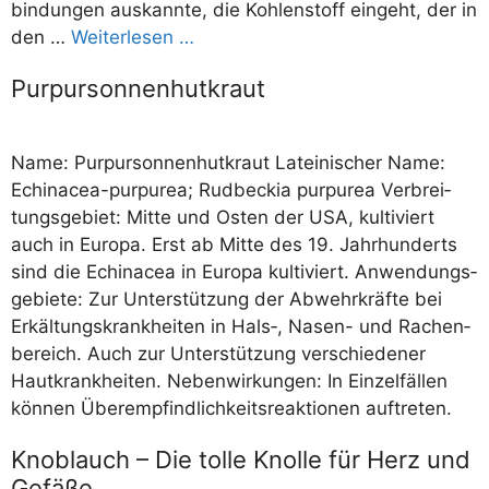
bin­dun­gen aus­kann­te, die Koh­len­stoff ein­geht, der in
den …
Wei­ter­le­sen …
Purpursonnenhutkraut
Name: Pur­pur­son­nen­hut­kraut Latei­ni­scher Name:
Echinacea-pur­­­pu­­­rea; Rud­be­ckia pur­pu­rea Ver­brei­
tungs­ge­biet: Mit­te und Osten der USA, kul­ti­viert
auch in Euro­pa. Erst ab Mit­te des 19. Jahr­hun­derts
sind die Echinacea in Euro­pa kul­ti­viert. Anwen­dungs­
ge­bie­te: Zur Unter­stüt­zung der Abwehr­kräf­te bei
Erkäl­tungs­krank­hei­ten in Hals‑, Nasen- und Rachen­
be­reich. Auch zur Unter­stüt­zung ver­schie­de­ner
Haut­krank­hei­ten. Neben­wir­kun­gen: In Ein­zel­fäl­len
kön­nen Über­emp­find­lich­keits­re­ak­tio­nen auftreten.
Knoblauch – Die tolle Knolle für Herz und
Gefäße