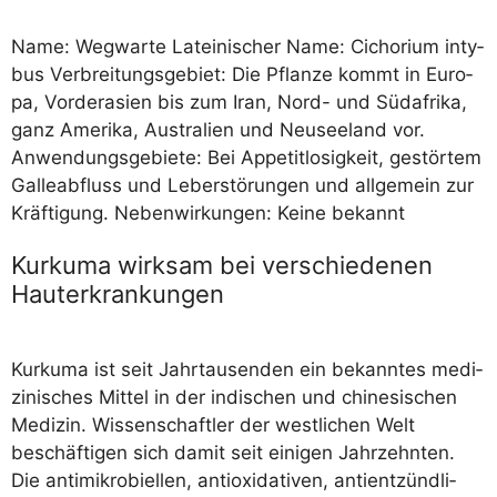
Name: Weg­war­te Latei­ni­scher Name: Cicho­ri­um inty­
bus Ver­brei­tungs­ge­biet: Die Pflan­ze kommt in Euro­
pa, Vor­der­asi­en bis zum Iran, Nord- und Süd­afri­ka,
ganz Ame­ri­ka, Aus­tra­li­en und Neu­see­land vor.
Anwen­dungs­ge­bie­te: Bei Appe­tit­lo­sig­keit, gestör­tem
Gal­le­ab­fluss und Leber­stö­run­gen und all­ge­mein zur
Kräf­ti­gung. Neben­wir­kun­gen: Kei­ne bekannt
Kurkuma wirksam bei verschiedenen
Hauterkrankungen
Kur­ku­ma ist seit Jahr­tau­sen­den ein bekann­tes medi­
zi­ni­sches Mit­tel in der indi­schen und chi­ne­si­schen
Medi­zin. Wis­sen­schaft­ler der west­li­chen Welt
beschäf­ti­gen sich damit seit eini­gen Jahr­zehn­ten.
Die anti­mi­kro­biel­len, anti­oxi­da­tiv­en, anti­ent­zünd­li­