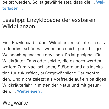
bei­tet wer­den. So ist gewähr­leis­tet, dass die …
Wei­
ter­le­sen …
Lesetipp: Enzyklopädie der essbaren
Wildpflanzen
Eine Enzy­klo­pä­die über Wild­pflan­zen könn­te sich als
ret­ten­des, schö­nes – wenn auch nicht ganz bil­li­ges
Weih­nachts­ge­schenk erwei­sen. Es ist geeig­net für
Wil­­d­­­kräu­­­ter-Fans oder sol­che, die es noch wer­den
wol­len: Zum Nach­schla­gen, Stö­bern und als Inspi­ra­
ti­on für zukünf­ti­ge, außer­ge­wöhn­li­che Gau­men­freu­
den. Und nicht zuletzt als Vor­freu­de auf ein bal­di­ges
Wild­kräu­ter­jahr in mit­ten der Natur und mit gesun­
den, …
Wei­ter­le­sen …
Wegwarte