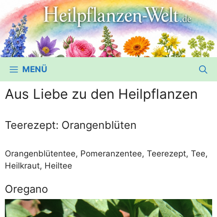
Zum
Inhalt
springen
MENÜ
Aus Liebe zu den Heilpflanzen
Teerezept: Orangenblüten
Oran­gen­blü­ten­tee, Pome­ran­zen­tee, Tee­re­zept, Tee,
Heil­kraut, Heiltee
Oregano