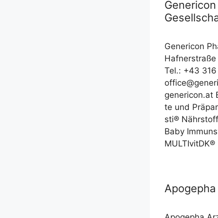
Genericon
Gesellscha
Gener­icon Ph
Haf­ner­stra­ß
Tel.: +43 316 
office@gener
genericon.at 
te und Prä­pa­r
s­ti® Nähr­sto
Baby Immun­sys­
MULTIvitDK®
Apogepha 
Apo­ge­pha Arz