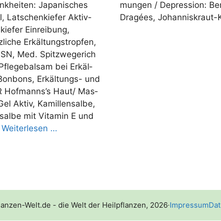
nk­hei­ten: Japa­ni­sches
mun­gen /​​ Depres­si­on: Ber
öl, Lat­schen­kie­fer Aktiv-
Dra­­gées, Johanniskraut-
kie­fer Ein­rei­bung,
i­che Erkäl­tung­s­trop­fen,
g SN, Med. Spitz­we­ge­rich
 Pfle­ge­bal­sam bei Erkäl­
Bon­­bons, Erkäl­­tungs- und
 Hofmanns’s Haut/​​ Mas­
Gel Aktiv, Kamil­len­sal­be,
­sal­be mit Vit­amin E und
…
Wei­ter­le­sen …
lanzen-Welt.de - die Welt der Heilpflanzen, 2026
·
Impressum
Dat