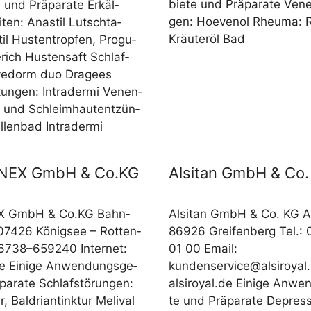
bie­te und Prä­pa­ra­te Vene
 und Prä­pa­ra­te Erkäl­
gen: Hoe­ve­nol Rheu­ma: R
­ten: Anastil Lutsch­ta­
Kräu­ter­öl Bad
il Hus­ten­trop­fen, Pro­gu­
­rich Hus­ten­saft Schlaf­
Ave­dorm duo Dra­gees
kun­gen: Intrader­mi Venen­
 und Schleim­haut­ent­zün­
­len­bad Intradermi
INEX GmbH & Co.KG
Alsitan GmbH & Co.
X GmbH & Co.KG Bahn­
Alsi­tan GmbH & Co. KG 
 07426 König­see – Rot­ten­
86926 Grei­fen­berg Tel.:
6738–659240 Inter­net:
01 00 Email:
 Eini­ge Anwen­dungs­ge­
kundenservice@alsiroyal
pa­ra­te Schlaf­stö­run­gen:
alsiroyal.de Eini­ge Anwen
ur, Bal­dri­an­tink­tur Meli­val
te und Prä­pa­ra­te Depres­s