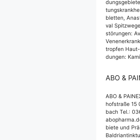
dungs­ge­bie­te
tungs­krank­hei
blet­ten, Anast
val Spitz­we­ge
stö­run­gen: 
Venen­er­kran­
trop­fen Haut-
dun­gen: Kamil
ABO & PA
ABO & PAINE
hof­stra­ße 15
bach Tel.: 03
abopharma.de
bie­te und Prä­
Bal­dri­an­tink­t