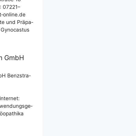
: 07221–
‑online.de
­te und Prä­pa­
: Gyn­o­cas­tus
um GmbH
mbH Benz­stra­
nter­net:
wen­dungs­ge­
möopathika