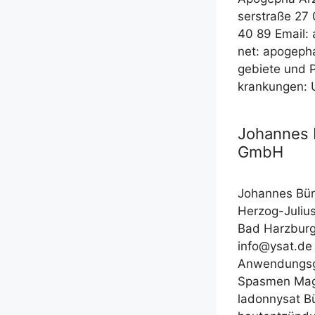
ser­stra­ße 27
40 89 Email:
net: apogepha
ge­bie­te und P
kran­kun­gen: 
Johannes 
GmbH
Johan­nes Bür
Her­­zog-Juli­
Bad Harz­bur
info@ysat.de
Anwen­dungs­ge
Spas­men Mage
la­don­ny­sat 