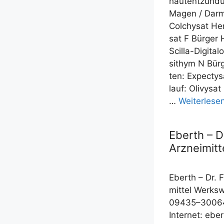
haut­ent­zün­d
Magen /​​ Darm 
Colchy­sat Herz
sat F Bür­ger H
Scil­la-Digi­ta
sithym N Bür­g
ten: Expec­ty­s
lauf: Oli­vy­sa
…
Wei­ter­le­s
Eberth – D
Arzneimitt
Eberth – Dr. F
mit­tel Werks­
09435–30064
Inter­net: ebe