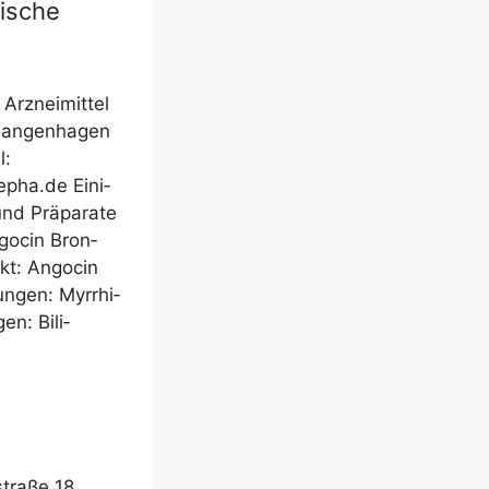
ische
rz­nei­mit­tel
n­gen­ha­gen
l:
repha.de Eini­
d Prä­pa­ra­te
ngo­cin Bron­
fekt: Ango­cin
un­gen: Myrrhi­
gen: Bili­
stra­ße 18