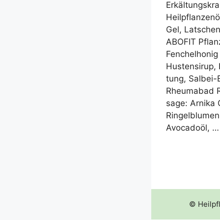
Erkäl­tungs­kra
Heil­pflan­zen­
Gel, Lat­schen­
ABOFIT Pflanz­l
Fen­chel­ho­ni
Hus­ten­si­rup,
tung, Sal­­bei-
Rheu­ma­bad R
sa­ge: Arni­ka 
Rin­gel­blu­men
Avo­ca­do­öl, 
© Heilpf