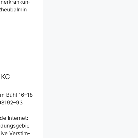
n­er­kran­kun­
heu­bal­min
 KG
Am Bühl 16–18
 08192–93
.de
Inter­net:
­dungs­ge­bie­
i­ve Ver­stim­