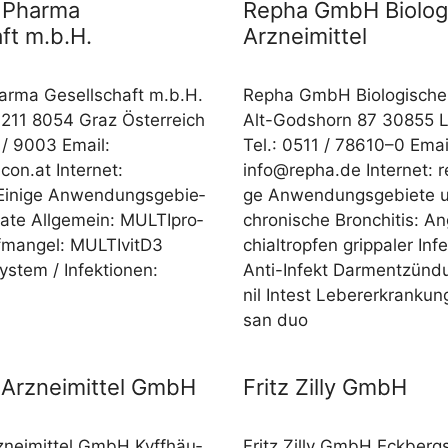
 Pharma
Repha GmbH Biolog
ft m.b.H.
Arzneimittel
ar­ma Gesell­schaft m.b.H.
Repha GmbH Bio­lo­gi­sche A
e 211 8054 Graz Öster­reich
Alt-Godshorn 87 30855 La
/​​ 9003 Email:
Tel.: 0511 /​​ 78610–0 Emai
icon.at
Inter­net:
info@repha.de
Inter­net: 
Eini­ge Anwen­dungs­ge­bie­
ge Anwen­dungs­ge­bie­te un
a­te All­ge­mein: MUL­TI­pro­
chro­ni­sche Bron­chi­tis: A
ff­man­gel: MULTIvitD3
chi­al­trop­fen grip­pa­ler In
tem /​​ Infek­tio­nen:
Anti-Infekt Darm­ent­zün­d
nil Intest Leber­er­kran­kun­
san duo
Arzneimittel GmbH
Fritz Zilly GmbH
­nei­mit­tel GmbH Kyff­häu­
Fritz Zil­ly GmbH Eck­berg­