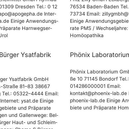
 01309 Dres­den Tel.: 0 12
76534 Baden-Baden Tel.
apo@apogepha.de
Inter­
73734 Email: zillygmbh@t
.de Eini­ge Anwen­dungs­
Eini­ge Anwen­dungs­ge­bie
rä­pa­ra­te Harn­wegs­er­
ra­te PMS /​​ Wech­sel­jah­re
Urol
Homöopathika
Bürger Ysatfabrik
Phönix Laboratori
Phö­nix Labo­ra­to­ri­um G
ße 10 71145 Bon­dorf Tel.:
­ger Ysat­fa­brik GmbH
014286000001 Email:
us-Stra­­ße 81–83 38667
kontakt@phoenix-lab.de
I
g Tel.: 05322–4444 Email:
phoenix-lab.de Eini­ge An
Inter­net: ysat.de Eini­ge
bie­te und Prä­pa­ra­te Ho
­bie­te und Prä­pa­ra­te
n und Gal­len­we­ge: Bel­
Bür­ger Haut- und Schleim­