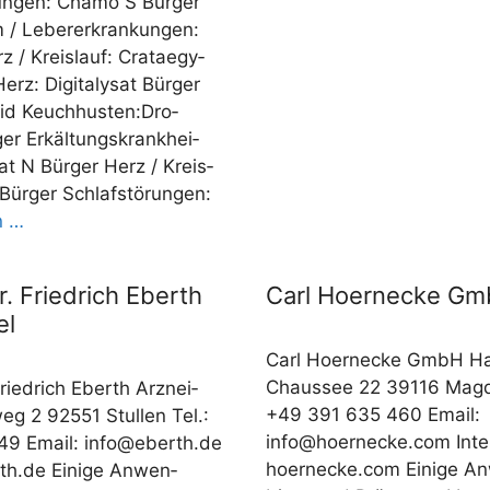
un­gen: Cha­mo S Bür­ger
/​​ Leber­er­kran­kun­gen:
 /​​ Kreis­lauf: Crat­aegy­
erz: Digi­ta­ly­sat Bür­ger
lo­id Keuch­hus­ten:Dro­
er Erkäl­tungs­krank­hei­
at N Bür­ger Herz /​​ Kreis­
t Bür­ger Schlaf­stö­run­gen:
en …
r. Friedrich Eberth
Carl Hoernecke G
el
Carl Hoerne­cke GmbH Hal­
Chaus­see 22 39116 Mag­d
ried­rich Eberth Arz­nei­
+49 391 635 460 Email:
weg 2 92551 Stul­len Tel.:
info@hoernecke.com
Inter
9 Email:
info@eberth.de
hoernecke.com Eini­ge An
rth.de Eini­ge Anwen­