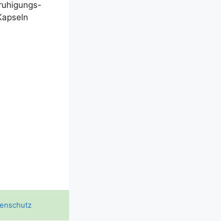
u­hi­­gungs-
Kapseln
enschutz