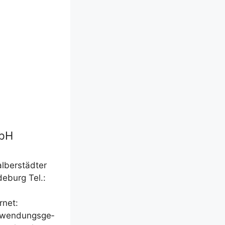
mbH
ber­städ­ter
e­burg Tel.:
­net:
wen­dungs­ge­