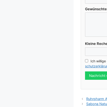
Gewünsch­te K
Klei­ne Reche
Ich wil­li­g
schutz­er­klä­r
Nachricht
Ruhrpharm 
Sabona Natur