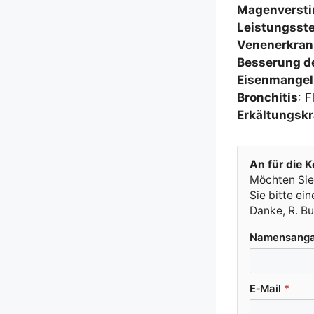
Magen­ver­st
Leis­tungs­ste
Venen­er­kran
Bes­se­rung de
Eisen­man­gel
Bron­chi­tis
: F
Erkäl­tungs­kr
An für die Ko
Möch­ten Sie,
Sie bit­te e
Dan­ke, R. B
Namens­an­g
E‑Mail
*