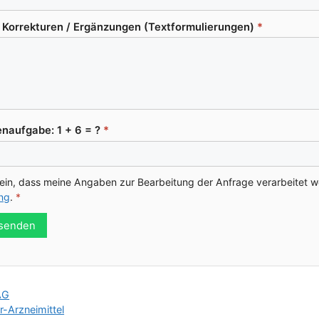
or­rek­tu­ren /​ Ergän­zun­gen (Text­for­mu­lie­run­gen)
*
n­auf­ga­be: 1 + 6 = ?
*
e ein, dass mei­ne Anga­ben zur Bear­bei­tung der Anfra­ge ver­ar­bei­tet 
ung
.
*
 senden
AG
-Arzneimittel