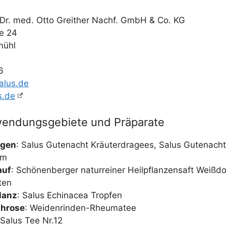
r. med. Otto Greit­her Nachf. GmbH & Co. KG
ße 24
mühl
6
alus.de
s.de
wendungsgebiete und Präparate
n­gen
: Salus Gute­nacht Kräu­terdra­gees, Salus Gute­nacht
um
auf
: Schö­nen­ber­ger natur­rei­ner Heil­pflan­zen­saft Weiß­do
ten
­lanz
: Salus Echinacea Tropfen
thro­se
: Wei­den­rin­den-Rheu­ma­tee
 Salus Tee Nr.12