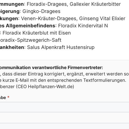
im­mun­gen
: Flo­ra­dix-Dra­gees, Galle­xier Kräuterbitter
i­ge­rung
: Ging­ko-Dra­gees
­kun­gen
: Venen-Kräu­ter-Dra­gees, Gin­seng Vital Elixier
s All­ge­mein­be­fin­dens
: Flo­ra­dix Kin­der­vi­tal N
: Flo­ra­dix Kräu­ter­blut mit Eisen
lo­ra­dix-Spitz­we­ge­rich-Saft
ank­hei­ten
: Salus Alpen­kraft Hustensirup
m­mu­ni­ka­ti­on ver­ant­wort­li­che Firmenvertreter:
 dass die­ser Ein­trag kor­ri­giert, ergänzt, erwei­tert wer­den so
ine kur­ze E‑Mail mit den ent­spre­chen­den Textformulierungen.
uben­zer (CEO Heilpflanzen-Welt.de)
a­be
*