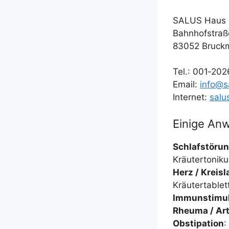
SALUS Haus D
Bahn­hof­stra­
83052 Bruck
Tel.: 001‑202
Email:
info@s
Inter­net:
salu
Einige An
Schlaf­stö­ru
Kräutertonik
Herz /​ Kreis­l
Kräutertablet
Immun­sti­mu
Rheu­ma /​ Ar
Obs­ti­pa­ti­on
: