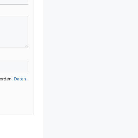
wer­den.
Daten­