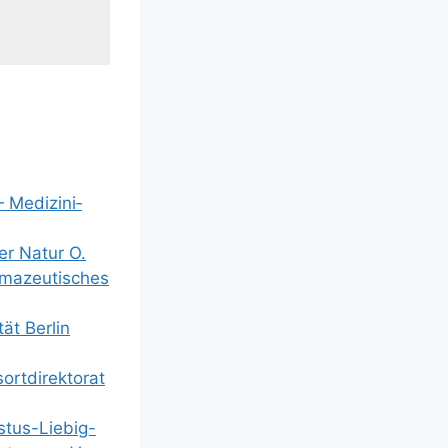
 Medi­zi­ni­
der Natur O.
ma­zeu­ti­sches
ät Ber­lin
­di­rek­to­rat
­tus-Lie­big-