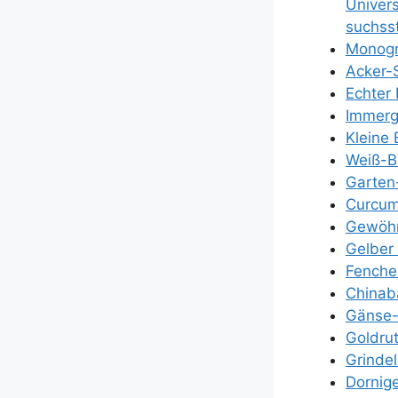
Uni­ver­
suchs­s
Mono­gr
Acker-S
Ech­ter B
Immer­g
Klei­ne 
Weiß-Bi
Gar­ten-
Cur­cu­
Gewöhn­
Gel­ber 
Fen­chel
Chi­n­a­
Gän­se-F
Gold­ru­
Grin­de­
Dor­ni­