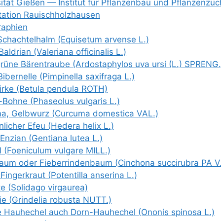
si­tät Gie­ßen — Insti­tut für Pflan­zen­bau und Pflan­zen­z
ta­ti­on Rauischholzhausen
a­phien
chach­tel­halm (Equi­se­tum arven­se L.)
al­dri­an (Vale­ria­na offi­ci­na­lis L.)
rü­ne Bären­trau­be (Ard­ost­a­phy­los uva ursi (L.) SPRENG.
Biber­nel­le (Pim­pi­nella saxif­ra­ga L.)
r­ke (Betu­la pen­du­la ROTH)
Boh­ne (Pha­seo­lus vul­ga­ris L.)
ma, Gelb­wurz (Cur­cu­ma dome­sti­ca VAL.)
li­cher Efeu (Hede­ra helix L.)
Enzi­an (Gen­ti­a­na lutea L.)
 (Foe­ni­cu­lum vul­ga­re MILL.)
baum oder Fie­ber­rin­den­baum (Cin­cho­na suc­ci­ru­bra PA V
in­ger­kraut (Poten­til­la anse­ri­na L.)
te (Soli­da­go virgaurea)
lie (Grin­de­lia robus­ta NUTT.)
ge Hau­he­chel auch Dorn-Hau­he­chel (Ono­nis spi­no­sa L.)