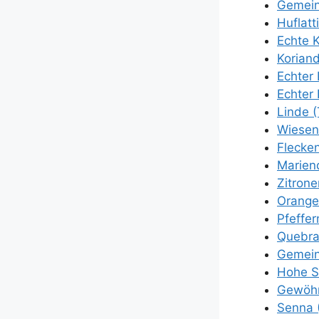
Gemei­n
Huf­lat­t
Ech­te K
Kori­an­
Ech­ter
Ech­ter 
Lin­de (
Wie­sen
Fle­cken
Mari­en
Zitro­ne
Oran­ge
Pfef­fer
Quebra­
Gemei­ne
Hohe Sch
Gewöhn­
Sen­na (