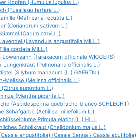
er Hop­fen (Humu­lus lupu­lus L.)
ich (Tus­si­la­go far­fa­ra L.)
amil­le (Matri­ca­ria recu­ti­ta L.)
der (Cori­an­drum sati­vum L.)
 Küm­mel (Carum car­vi L.)
Laven­del (Lavan­du­la angusti­fo­lia MILL.)
Tilia corda­ta MILL.)
-Löwen­zahn (Tar­a­xa­cum offi­ci­na­le WIGGERS)
-Lun­gen­kraut (Pul­mo­na­ria offi­ci­na­lis L.)
­dis­tel (Sily­bum maria­num (L.) GAERTN.)
n-Melis­se (Melis­sa offi­ci­na­lis L.)
 (Citrus aurant­i­um L.)
­min­ze (Men­tha pipe­ri­ta L.)
cho (Aspi­do­sper­ma quebra­cho-blan­co SCHLECHT)
 Schaf­gar­be (Achil­lea mil­le­fo­li­um L.)
lüs­sel­blu­me Pri­mu­la ela­ti­or (L.) HILL
li­ches Schöll­kraut (Cheli­do­ni­um majus L.)
Cas­sia angusti­fo­lia) (Cas­sia Sen­na /​ Cas­sia acutifolia)