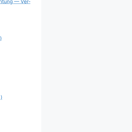
üch­tung — Ver­
)
.)