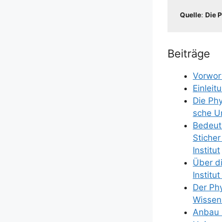
Quel­le
:
Die P
Beiträge
Vor­wor
Ein­lei­t
Die Phy­
sche Uni
Bedeu­t
Sti­cher
Institut
Über die
Insti­t
Der Phy
Wis­sen
Anbau u