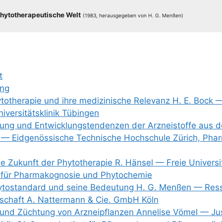
hy­to­the­ra­peu­ti­sche Welt
(1983, her­aus­ge­ge­ben von H. G. Menßen)
t
ung
to­the­ra­pie und ihre medi­zi­ni­sche Rele­vanz H. E. Bock —
­ver­si­täts­kli­nik Tübingen
ung und Ent­wick­lungs­ten­den­zen der Arz­nei­stof­fe aus 
 — Eid­ge­nös­si­sche Tech­ni­sche Hoch­schu­le Zürich, Phar­
 Zukunft der Phy­to­the­ra­pie R. Hän­sel — Freie Uni­ver­si­t
ut für Phar­ma­ko­gno­sie und Phytochemie
­to­stan­dard und sei­ne Bedeu­tung H. G. Men­ßen — Res­sort
­schaft A. Nat­ter­mann & Cie. GmbH Köln
nd Züch­tung von Arz­nei­pflan­zen Anne­li­se Vömel — Jus