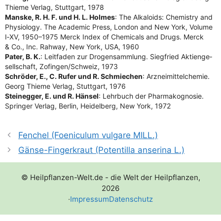
Thie­me Ver­lag, Stutt­gart, 1978
Mans­ke, R. H. F. und H. L. Hol­mes
: The Alka­lo­ids: Che­mis­try and
Phy­sio­lo­gy. The Aca­de­mic Press, Lon­don and New York, Volu­me
I‑XV, 1950–1975 Merck Index of Che­mi­cals and Drugs. Merck
& Co., Inc. Rah­way, New York, USA, 1960
Pater, B. K.
: Leit­fa­den zur Dro­gen­samm­lung. Sieg­fried Akti­en­ge­
sell­schaft, Zofingen/​Schweiz, 1973
Schrö­der, E., C. Rufer und R. Schmie­chen
: Arz­nei­mit­tel­che­mie.
Georg Thie­me Ver­lag, Stutt­gart, 1976
Stein­eg­ger, E. und R. Hän­sel
: Lehr­buch der Phar­ma­ko­gno­sie.
Sprin­ger Ver­lag, Ber­lin, Hei­del­berg, New York, 1972
Fenchel (Foeniculum vulgare MILL.)
Gänse-Fingerkraut (Potentilla anserina L.)
© Heilpflanzen-Welt.de - die Welt der Heilpflanzen,
2026
·
Impressum
Datenschutz