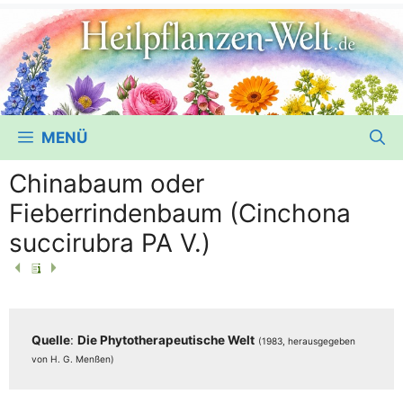
MENÜ
Chinabaum oder
Fieberrindenbaum (Cinchona
succirubra PA V.)
Quel­le
:
Die Phy­to­the­ra­peu­ti­sche Welt
(1983, her­aus­ge­ge­ben
von H. G. Menßen)