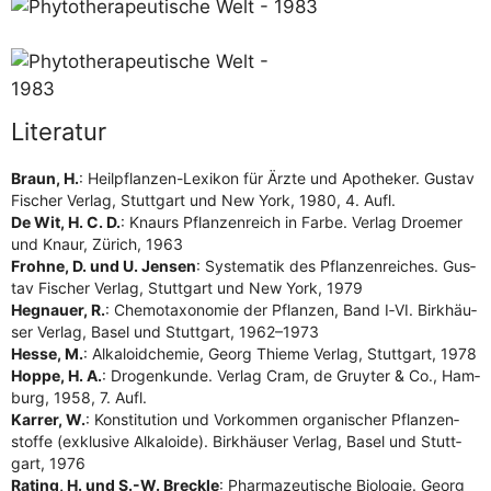
Literatur
Braun, H.
: Heil­pflan­zen-Lexi­kon für Ärz­te und Apo­the­ker. Gus­tav
Fischer Ver­lag, Stutt­gart und New York, 1980, 4. Aufl.
De Wit, H. C. D.
: Knaurs Pflan­zen­reich in Far­be. Ver­lag Droe­mer
und Knaur, Zürich, 1963
Froh­ne, D. und U. Jen­sen
: Sys­te­ma­tik des Pflan­zen­rei­ches. Gus­
tav Fischer Ver­lag, Stutt­gart und New York, 1979
Heg­nau­er, R.
: Che­mo­ta­xo­no­mie der Pflan­zen, Band I‑VI. Birk­häu­
ser Ver­lag, Basel und Stutt­gart, 1962–1973
Hes­se, M.
: Alka­lo­id­che­mie, Georg Thie­me Ver­lag, Stutt­gart, 1978
Hop­pe, H. A.
: Dro­gen­kun­de. Ver­lag Cram, de Gruy­ter & Co., Ham­
burg, 1958, 7. Aufl.
Kar­rer, W.
: Kon­sti­tu­ti­on und Vor­kom­men orga­ni­scher Pflan­zen­
stof­fe (exklu­si­ve Alka­lo­ide). Birk­häu­ser Ver­lag, Basel und Stutt­
gart, 1976
Rating, H. und S.-W. Breck­le
: Phar­ma­zeu­ti­sche Bio­lo­gie. Georg