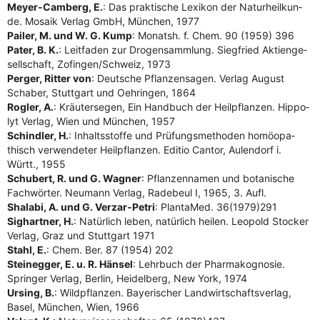
Mey­er-Cam­berg, E.
: Das prak­ti­sche Lexi­kon der Natur­heil­kun­
de. Mosa­ik Ver­lag GmbH, Mün­chen, 1977
Pai­ler, M. und W. G. Kump
: Monatsh. f. Chem. 90 (1959) 396
Pater, B. K.
: Leit­fa­den zur Dro­gen­samm­lung. Sieg­fried Akti­en­ge­
sell­schaft, Zofingen/​Schweiz, 1973
Per­ger, Rit­ter von
: Deut­sche Pflan­zen­sa­gen. Ver­lag August
Scha­ber, Stutt­gart und Oeh­rin­gen, 1864
Rog­ler, A.
: Kräu­ter­se­gen, Ein Hand­buch der Heil­pflan­zen. Hip­po­
lyt Ver­lag, Wien und Mün­chen, 1957
Schind­ler, H.
: Inhalts­stof­fe und Prü­fungs­me­tho­den homöo­pa­
thisch ver­wen­de­ter Heil­pflan­zen. Edi­tio Can­tor, Aulen­dorf i.
Württ., 1955
Schu­bert, R. und G. Wag­ner
: Pflan­zen­na­men und bota­ni­sche
Fach­wör­ter. Neu­mann Ver­lag, Rade­beul I, 1965, 3. Aufl.
Shala­bi, A. und G. Ver­z­ar-Petri
: Plan­ta­Med. 36(1979)291
Sig­hart­ner, H.
: Natür­lich leben, natür­lich hei­len. Leo­pold Sto­cker
Ver­lag, Graz und Stutt­gart 1971
Stahl, E.
: Chem. Ber. 87 (1954) 202
Stein­eg­ger, E. u. R. Hän­sel
: Lehr­buch der Phar­ma­ko­gno­sie.
Sprin­ger Ver­lag, Ber­lin, Hei­del­berg, New York, 1974
Ursing, B.
: Wild­pflan­zen. Baye­ri­scher Land­wirt­schafts­ver­lag,
Basel, Mün­chen, Wien, 1966