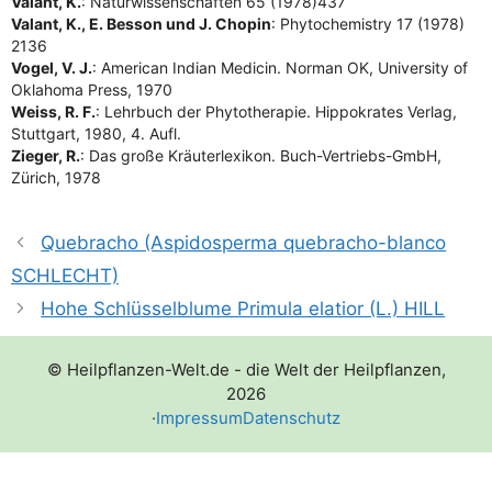
Valant, K.
: Natur­wis­sen­schaf­ten 65 (1978)437
Valant, K., E. Bes­son und J. Cho­pin
: Phy­to­che­mis­try 17 (1978)
2136
Vogel, V. J.
: Ame­ri­can Indi­an Medi­cin. Nor­man OK, Uni­ver­si­ty of
Okla­ho­ma Press, 1970
Weiss, R. F.
: Lehr­buch der Phy­to­the­ra­pie. Hip­po­kra­tes Ver­lag,
Stutt­gart, 1980, 4. Aufl.
Zie­ger, R.
: Das gro­ße Kräu­ter­le­xi­kon. Buch-Ver­triebs-GmbH,
Zürich, 1978
Quebracho (Aspidosperma quebracho-blanco
SCHLECHT)
Hohe Schlüsselblume Primula elatior (L.) HILL
© Heilpflanzen-Welt.de - die Welt der Heilpflanzen,
2026
·
Impressum
Datenschutz