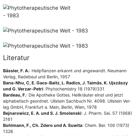
Literatur
Bäss­ler, F. A.
: Heil­pflan­zen erkannt und ange­wandt. Neu­mann
Ver­lag, Rade­beul und Ber­lin, 1957
Bana-Nhu, C, E. Gacs-Baitz, L. Radics, J. Tai­mäs, K. Ujs­zäs­zy
und G. Ver­z­ar-Petri
: Phy­to­che­mis­try 18 (1979)331
Bar­deau, F.
: Die Apo­the­ke Got­tes. Heil­kräu­ter einst und jetzt
alpha­be­tisch geord­net. Ull­stein Sach­buch Nr. 4098. Ull­stein Ver­
lag GmbH, Frank­furt a. Main, Ber­lin, Wien, 1978
Bejn­a­rowicz, E. A. und S. J. Smo­len­ski
: J. Pharm. Sei. 57 (1968)
2161
Bohl­mann, F., Ch. Zde­ro und A. Suwi­ta
: Chem. Ber. 106 (1973)
1328