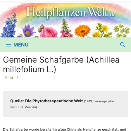
MENÜ
Gemeine Schafgarbe (Achillea
millefolium L.)
Quel­le
:
Die Phy­to­the­ra­peu­ti­sche Welt
(1983, her­aus­ge­ge­ben
von H. G. Menßen)