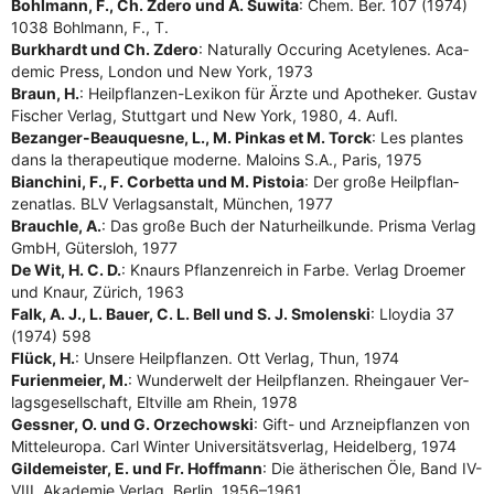
Bohl­mann, F., Ch. Zde­ro und A. Suwi­ta
: Chem. Ber. 107 (1974)
1038 Bohl­mann, F., T.
Burk­hardt und Ch. Zde­ro
: Natu­ral­ly Occu­ring Ace­tyle­nes. Aca­
de­mic Press, Lon­don und New York, 1973
Braun, H.
: Heil­pflan­zen-Lexi­kon für Ärz­te und Apo­the­ker. Gus­tav
Fischer Ver­lag, Stutt­gart und New York, 1980, 4. Aufl.
Bezan­ger-Beau­ques­ne, L., M. Pin­kas et M. Torck
: Les plan­tes
dans la the­ra­peu­tique moder­ne. Malo­ins S.A., Paris, 1975
Bian­chi­ni, F., F. Cor­bet­ta und M. Pis­toia
: Der gro­ße Heil­pflan­
zen­at­las. BLV Ver­lags­an­stalt, Mün­chen, 1977
Brauch­le, A.
: Das gro­ße Buch der Natur­heil­kun­de. Pris­ma Ver­lag
GmbH, Güters­loh, 1977
De Wit, H. C. D.
: Knaurs Pflan­zen­reich in Far­be. Ver­lag Droe­mer
und Knaur, Zürich, 1963
Falk, A. J., L. Bau­er, C. L. Bell und S. J. Smo­len­ski
: Lloy­dia 37
(1974) 598
Flück, H.
: Unse­re Heil­pflan­zen. Ott Ver­lag, Thun, 1974
Furi­en­mei­er, M.
: Wun­der­welt der Heil­pflan­zen. Rhein­gau­er Ver­
lags­ge­sell­schaft, Elt­ville am Rhein, 1978
Gess­ner, O. und G. Orz­echow­ski
: Gift- und Arz­nei­pflan­zen von
Mit­tel­eu­ro­pa. Carl Win­ter Uni­ver­si­täts­ver­lag, Hei­del­berg, 1974
Gil­de­meis­ter, E. und Fr. Hoff­mann
: Die äthe­ri­schen Öle, Band IV-
VIII. Aka­de­mie Ver­lag, Ber­lin, 1956–1961