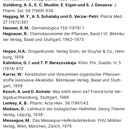
Gold­berg, A. S., E. C. Muel­ler, E. Eigen und S. J. Desae­va
: J.
Pharm. Sei. 58 (1969) 938
Hag­gag, M. Y., A. S. Schala­by und G. Ver­z­ar-Petri
: Plan­ta Med.
27 (1975)361
Hau­sen, B. M.
: Der­ma­to­lo­gi­ca 159 (1979) 1
Heg­nau­er, R.
: Che­mo­ta­xo­no­mie der Pflan­zen, Band I‑VI. Birk­häu­
ser Ver­lag, Basel und Stutt­gart, 1962–1973
Hop­pe, H.A.
: Dro­gen­kun­de. Ver­lag Gram, de Gruy­ter & Co., Ham­
burg, 1958
Kalin­ki­na, G. I. und T. P. Bere­zovs­ka­ja
: Khim. Prir. Soedin. H. 5
(1974) 672
Kar­rer, W.
: Kon­sti­tu­ti­on und Vor­kom­men orga­ni­scher Pflan­zen­
stof­fe (exklu­si­ve Alka­lo­ide). Birk­häu­ser Ver­lag, Basel und Stutt­
gart, 1958
Kosch, A. und D. Aiche­le
: Was blüht denn da? Franck’sche Ver­
lags­buch­hand­lung, Stutt­gart, 1966
Len­key, K. B.
: Pharm. Acta Helv. 36 (1961)43
Mad­aus, G.
: Lehr­buch der bio­lo­gi­schen Heil­mit­tel. Georg Thie­me
Ver­lag, Leip­zig, 1938
Mes­se­gue, M.
: Das Mes­se­gue-Heil­kräu­ter­le­xi­kon. Fritz Mol­den
Ver­lag, Wien, Mün­chen, Zürich, 1976