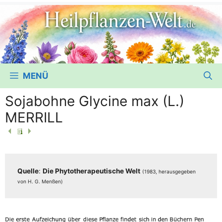
MENÜ
Sojabohne Glycine max (L.)
MERRILL
Quel­le
:
Die Phy­to­the­ra­peu­ti­sche Welt
(1983, her­aus­ge­ge­ben
von H. G. Menßen)