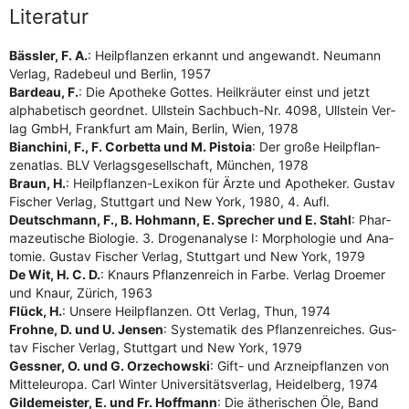
Literatur
Bäss­ler, F. A.
: Heil­pflan­zen erkannt und ange­wandt. Neu­mann
Ver­lag, Rade­beul und Ber­lin, 1957
Bar­deau, F.
: Die Apo­the­ke Got­tes. Heil­kräu­ter einst und jetzt
alpha­be­tisch geord­net. Ull­stein Sach­buch-Nr. 4098, Ull­stein Ver­
lag GmbH, Frank­furt am Main, Ber­lin, Wien, 1978
Bian­chi­ni, F., F. Cor­bet­ta und M. Pis­toia
: Der gro­ße Heil­pflan­
zen­at­las. BLV Ver­lags­ge­sell­schaft, Mün­chen, 1978
Braun, H.
: Heil­pflan­zen-Lexi­kon für Ärz­te und Apo­the­ker. Gus­tav
Fischer Ver­lag, Stutt­gart und New York, 1980, 4. Aufl.
Deutsch­mann, F., B. Hoh­mann, E. Spre­cher und E. Stahl
: Phar­
ma­zeu­ti­sche Bio­lo­gie. 3. Dro­gen­ana­ly­se I: Mor­pho­lo­gie und Ana­
to­mie. Gus­tav Fischer Ver­lag, Stutt­gart und New York, 1979
De Wit, H. C. D.
: Knaurs Pflan­zen­reich in Far­be. Ver­lag Droe­mer
und Knaur, Zürich, 1963
Flück, H.
: Unse­re Heil­pflan­zen. Ott Ver­lag, Thun, 1974
Froh­ne, D. und U. Jen­sen
: Sys­te­ma­tik des Pflan­zen­rei­ches. Gus­
tav Fischer Ver­lag, Stutt­gart und New York, 1979
Gess­ner, O. und G. Orz­echow­ski
: Gift- und Arz­nei­pflan­zen von
Mit­tel­eu­ro­pa. Carl Win­ter Uni­ver­si­täts­ver­lag, Hei­del­berg, 1974
Gil­de­meis­ter, E. und Fr. Hoff­mann
: Die äthe­ri­schen Öle, Band