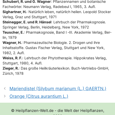
Schu­bert, R. und G. Wag­ner
: Pflan­zen­na­men und bota­ni­sche
Fach­wör­ter. Neu­mann Ver­lag, Rade­beul I, 1965, 3. Aufl.
Sig­hart­ner, H.
: Natür­lich leben, natür­lich hei­len. Leo­pold Sto­cker
Ver­lag, Graz und Stutt­gart, 1971
Stein­eg­ger, E. und R. Hän­sel
: Lehr­buch der Phar­ma­ko­gno­sie.
Sprin­ger Ver­lag, Ber­lin, Hei­del­berg, New York, 1972
Teu­scher, E.
: Phar­ma­ko­gno­sie, Band I ‑III. Aka­de­mie Ver­lag, Ber­
lin, 1979
Wag­ner, H.
: Phar­ma­zeu­ti­sche Bio­lo­gie. 2. Dro­gen und ihre
Inhalts­stof­fe. Gus­tav Fischer Ver­lag, Stutt­gart und New York,
1982, 2. Aufl.
Weiss, R. F.
: Lehr­buch der Phy­to­the­ra­pie. Hip­po­kra­tes Ver­lag,
Stutt­gart, 1980, 4. Aufl.
Zie­ger, R.
: Das gro­ße Heil­kräu­ter­le­xi­kon. Buch-Ver­triebs-GmbH,
Zürich, 1978
Mariendistel (Silybum marianum (L.) GAERTN.)
Orange (Citrus aurantium L.)
© Heilpflanzen-Welt.de - die Welt der Heilpflanzen,