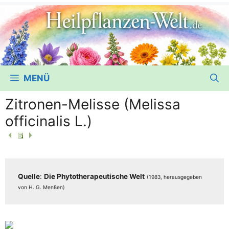
MENÜ
Zitronen-Melisse (Melissa
officinalis L.)
Quel­le
:
Die Phy­to­the­ra­peu­ti­sche Welt
(1983, her­aus­ge­ge­ben
von H. G. Menßen)