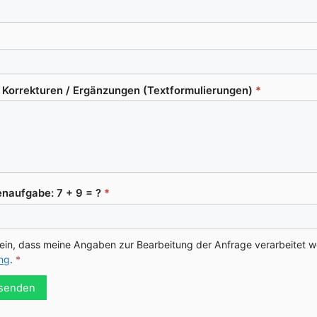
or­rek­tu­ren /​ Ergän­zun­gen (Text­for­mu­lie­run­gen)
*
n­auf­ga­be: 7 + 9 = ?
*
e ein, dass mei­ne Anga­ben zur Bear­bei­tung der Anfra­ge ver­ar­bei­tet 
ung
.
*
 senden