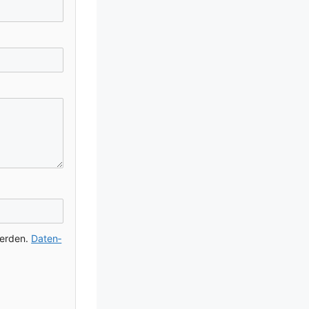
wer­den.
Daten­