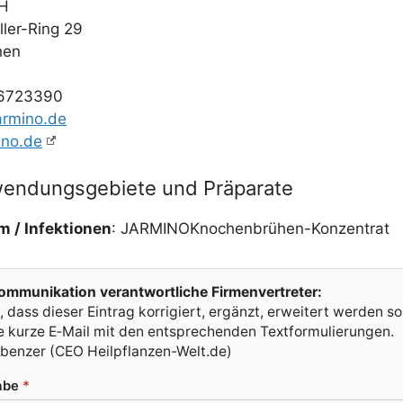
bH
­ler-Ring 29
hen
716723390
armino.de
ino.de
wendungsgebiete und Präparate
/​ Infek­tio­nen
: JAR­MI­NO­Kno­chen­brü­hen-Kon­zen­trat
m­mu­ni­ka­ti­on ver­ant­wort­li­che Firmenvertreter:
 dass die­ser Ein­trag kor­ri­giert, ergänzt, erwei­tert wer­den so
ine kur­ze E‑Mail mit den ent­spre­chen­den Textformulierungen.
uben­zer (CEO Heilpflanzen-Welt.de)
a­be
*