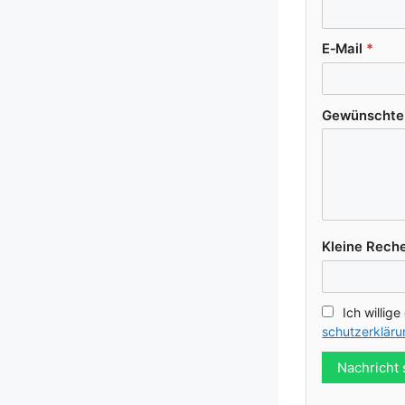
E‑Mail
*
Gewünsch­te K
Klei­ne Reche
Ich wil­li­g
schutz­er­klä­r
Nachricht