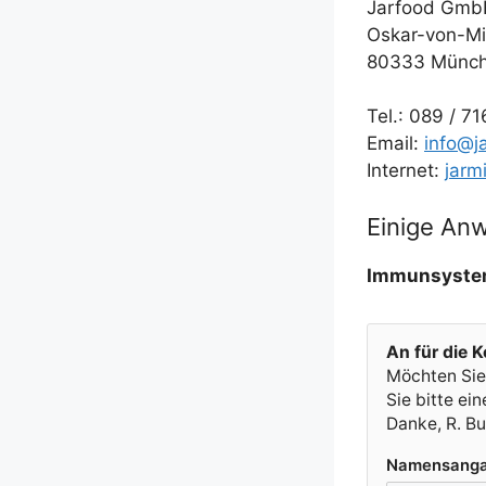
Jar­food Gm
Oskar-von-Mil
80333 Münc
Tel.: 089 /​ 
Email:
info@j
Inter­net:
jarm
Einige An
Immun­sys­tem 
An für die Ko
Möch­ten Sie,
Sie bit­te e
Dan­ke, R. B
Namens­an­g