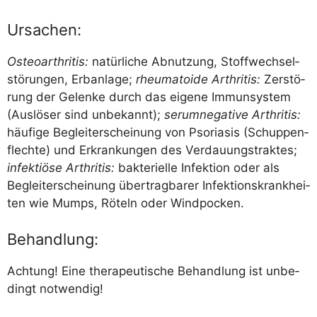
Ursachen:
Osteo­ar­thri­tis:
natür­li­che Abnut­zung, Stoff­wech­sel­
stö­run­gen, Erb­an­la­ge;
rheu­ma­to­ide Arthri­tis:
Zer­stö­
rung der Gelen­ke durch das eige­ne Immun­sys­tem
(Aus­lö­ser sind unbe­kannt);
serum­ne­ga­ti­ve Arthri­tis:
häu­fi­ge Begleit­erschei­nung von Pso­ria­sis (Schup­pen­
flech­te) und Erkran­kun­gen des Ver­dau­ungs­trak­tes;
infek­tiö­se Arthri­tis:
bak­te­ri­el­le Infek­ti­on oder als
Begleit­erschei­nung über­trag­ba­rer Infek­ti­ons­krank­hei­
ten wie Mumps, Röteln oder Windpocken.
Behandlung:
Ach­tung! Eine the­ra­peu­ti­sche Behand­lung ist unbe­
dingt notwendig!