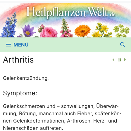
MENÜ
Arthritis
Gelenk­ent­zün­dung.
Symptome:
Gelenk­schmer­zen und – schwel­lun­gen, Über­wär­
mung, Rötung, manch­mal auch Fie­ber, spä­ter kön­
nen Gelenk­de­for­ma­tio­nen, Arthro­sen, Herz- und
Nie­ren­schä­den auftreten.