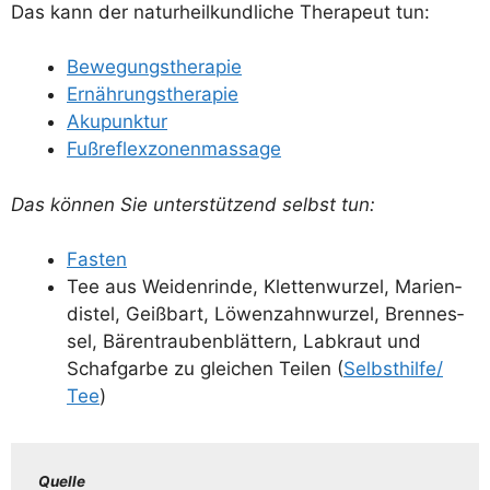
Das kann der natur­heil­kund­li­che The­ra­peut tun:
Bewe­gungs­the­ra­pie
Ernäh­rungs­the­ra­pie
Aku­punk­tur
Fuß­re­flex­zo­nen­mas­sa­ge
Das kön­nen Sie unter­stüt­zend selbst tun:
Fas­ten
Tee aus Wei­den­rin­de, Klet­ten­wur­zel, Mari­en­
dis­tel, Geiß­bart, Löwen­zahn­wur­zel, Bren­nes­
sel, Bären­trau­ben­blät­tern, Lab­kraut und
Schaf­gar­be zu glei­chen Tei­len (
Selbsthilfe/​
Tee
)
Quel­le