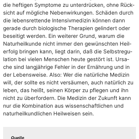
die hef­ti­gen Sym­pto­me zu unter­drü­cken, ohne Rück­
sicht auf mög­li­che Neben­wir­kun­gen. Schä­den durch
die lebens­ret­ten­de Inten­siv­me­di­zin kön­nen dann
gera­de durch bio­lo­gi­sche The­ra­pien gelin­dert oder
besei­tigt wer­den. Ein wei­te­rer Grund, war­um die
Natur­heil­kun­de nicht immer den gewünsch­ten Heil­
erfolg brin­gen kann, liegt dar­in, daß die Selbst­re­gu­
la­ti­on bei vie­len Men­schen heu­te gestört ist. Ursa­
che sind lang­jäh­ri­ge Feh­ler in der Ernäh­rung und in
der Lebens­wei­se. Also: Wer die natür­li­che Medi­zin
will, der soll­te es nicht ver­säu­men, auch natür­lich zu
leben, das heißt, sei­nen Kör­per zu pfle­gen und ihn
nicht zu über­for­dern. Die Medi­zin der Zukunft kann
nur die Kom­bi­na­ti­on aus wis­sen­schaft­li­chen und
natur­heil­kund­li­chen Heil­wei­sen sein.
Quel­le