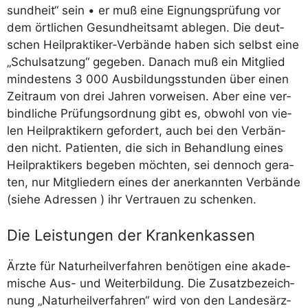
sund­heit“ sein • er muß eine Eig­nungs­prü­fung vor
dem ört­li­chen Gesund­heits­amt able­gen. Die deut­
schen Heil­prak­ti­ker-Ver­bän­de haben sich selbst eine
„Schul­sat­zung“ gege­ben. Danach muß ein Mit­glied
min­des­tens 3 000 Aus­bil­dungs­stun­den über einen
Zeit­raum von drei Jah­ren vor­wei­sen. Aber eine ver­
bind­li­che Prü­fungs­ord­nung gibt es, obwohl von vie­
len Heil­prak­ti­kern gefor­dert, auch bei den Ver­bän­
den nicht. Pati­en­ten, die sich in Behand­lung eines
Heil­prak­ti­kers bege­ben möch­ten, sei den­noch gera­
ten, nur Mit­glie­dern eines der aner­kann­ten Ver­bän­de
(sie­he Adres­sen ) ihr Ver­trau­en zu schenken.
Die Leistungen der Krankenkassen
Ärz­te für Natur­heil­ver­fah­ren benö­ti­gen eine aka­de­
mi­sche Aus- und Wei­ter­bil­dung. Die Zusatz­be­zeich­
nung „Natur­heil­ver­fah­ren“ wird von den Lan­des­ärz­