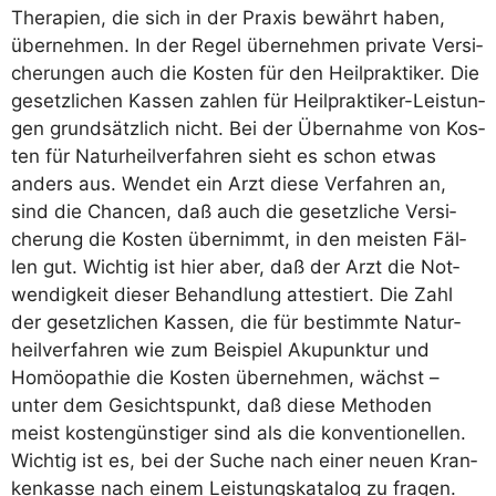
The­ra­pien, die sich in der Pra­xis bewährt haben,
über­neh­men. In der Regel über­neh­men pri­va­te Ver­si­
che­run­gen auch die Kos­ten für den Heil­prak­ti­ker. Die
gesetz­li­chen Kas­sen zah­len für Heil­prak­ti­ker-Leis­tun­
gen grund­sätz­lich nicht. Bei der Über­nah­me von Kos­
ten für Natur­heil­ver­fah­ren sieht es schon etwas
anders aus. Wen­det ein Arzt die­se Ver­fah­ren an,
sind die Chan­cen, daß auch die gesetz­li­che Ver­si­
che­rung die Kos­ten über­nimmt, in den meis­ten Fäl­
len gut. Wich­tig ist hier aber, daß der Arzt die Not­
wen­dig­keit die­ser Behand­lung attes­tiert. Die Zahl
der gesetz­li­chen Kas­sen, die für bestimm­te Natur­
heil­ver­fah­ren wie zum Bei­spiel Aku­punk­tur und
Homöo­pa­thie die Kos­ten über­neh­men, wächst –
unter dem Gesichts­punkt, daß die­se Metho­den
meist kos­ten­güns­ti­ger sind als die kon­ven­tio­nel­len.
Wich­tig ist es, bei der Suche nach einer neu­en Kran­
ken­kas­se nach einem Leis­tungs­ka­ta­log zu fra­gen.