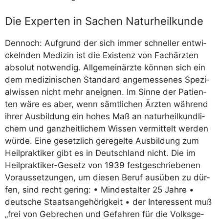
Die Experten in Sachen Naturheilkunde
Den­noch: Auf­grund der sich immer schnel­ler ent­wi­
ckeln­den Medi­zin ist die Exis­tenz von Fach­ärz­ten
abso­lut not­wen­dig. All­ge­mein­ärz­te kön­nen sich ein
dem medi­zi­ni­schen Stan­dard ange­mes­se­nes Spe­zi­
al­wis­sen nicht mehr aneig­nen. Im Sin­ne der Pati­en­
ten wäre es aber, wenn sämt­li­chen Ärz­ten wäh­rend
ihrer Aus­bil­dung ein hohes Maß an natur­heil­kund­li­
chem und ganz­heit­li­chem Wis­sen ver­mit­telt wer­den
wür­de. Eine gesetz­lich gere­gel­te Aus­bil­dung zum
Heil­prak­ti­ker gibt es in Deutsch­land nicht. Die im
Heil­prak­ti­ker-Gesetz von 1939 fest­ge­schrie­be­nen
Vor­aus­set­zun­gen, um die­sen Beruf aus­üben zu dür­
fen, sind recht gering: • Min­dest­al­ter 25 Jah­re •
deut­sche Staats­an­ge­hö­rig­keit • der Inter­es­sent muß
„frei von Gebre­chen und Gefah­ren für die Volks­ge­