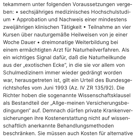
te­kam­mern unter fol­gen­den Vor­aus­set­zun­gen ver­ge­
ben: • sechs­jäh­ri­ges medi­zi­ni­sches Hoch­schul­stu­di­
um • Appro­ba­ti­on und Nach­weis einer min­des­tens
zwei­jäh­ri­gen kli­ni­schen Tätig­keit • Teil­nah­me an vier
Kur­sen über nau­tur­ge­mä­ße Heil­wei­sen von je einer
Woche Dau­er • drei­mo­na­ti­ge Wei­ter­bil­dung bei
einem ermäch­tig­ten Arzt für Natur­heil­ver­fah­ren. Als
ein wich­ti­ges Signal dafür, daß die Natur­heil­kun­de
aus der „exo­ti­schen Ecke“, in die sie vor allem von
Schul­me­di­zi­nern immer wie­der gedrängt wor­den
war, her­aus­ge­tre­ten ist, gilt ein Urteil des Bun­des­ge­
richts­ho­fes vom Juni 1993 (Az. IV ZR 135/​92). Die
Rich­ter hoben die soge­nann­te Wis­sen­schafts­klau­sel
als Bestand­teil der „All­ge-mei­nen Ver­si­che­rungs­be­
din­gun­gen“ auf. Dem­nach dür­fen pri­va­te Kran­ken­ver­
si­che­run­gen ihre Kos­ten­er­stat­tung nicht auf wis­sen­
schaft­lich aner­kann­te Behand­lungs­me­tho­den
beschrän­ken. Sie müs­sen auch Kos­ten für alter­na­ti­ve