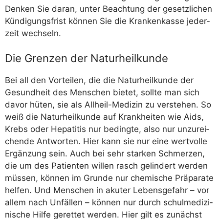
Den­ken Sie dar­an, unter Beach­tung der gesetz­li­chen
Kün­di­gungs­frist kön­nen Sie die Kran­ken­kas­se jeder­
zeit wechseln.
Die Grenzen der Naturheilkunde
Bei all den Vor­tei­len, die die Natur­heil­kun­de der
Gesund­heit des Men­schen bie­tet, soll­te man sich
davor hüten, sie als All­heil-Medi­zin zu ver­ste­hen. So
weiß die Natur­heil­kun­de auf Krank­hei­ten wie Aids,
Krebs oder Hepa­ti­tis nur beding­te, also nur unzu­rei­
chen­de Ant­wor­ten. Hier kann sie nur eine wert­vol­le
Ergän­zung sein. Auch bei sehr star­ken Schmer­zen,
die um des Pati­en­ten wil­len rasch gelin­dert wer­den
müs­sen, kön­nen im Grun­de nur che­mi­sche Prä­pa­ra­te
hel­fen. Und Men­schen in aku­ter Lebens­ge­fahr – vor
allem nach Unfäl­len – kön­nen nur durch schul­me­di­zi­
ni­sche Hil­fe geret­tet wer­den. Hier gilt es zunächst