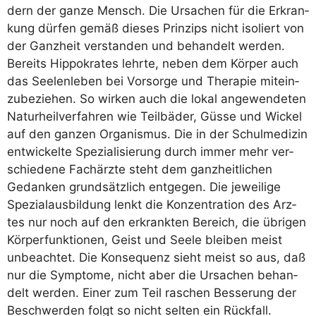
dern der gan­ze Mensch. Die Ursa­chen für die Erkran­
kung dür­fen gemäß die­ses Prin­zips nicht iso­liert von
der Ganz­heit ver­stan­den und behan­delt wer­den.
Bereits Hip­po­kra­tes lehr­te, neben dem Kör­per auch
das See­len­le­ben bei Vor­sor­ge und The­ra­pie mit­ein­
zu­be­zie­hen. So wir­ken auch die lokal ange­wen­de­ten
Natur­heil­ver­fah­ren wie Teil­bä­der, Güs­se und Wickel
auf den gan­zen Orga­nis­mus. Die in der Schul­me­di­zin
ent­wi­ckel­te Spe­zia­li­sie­rung durch immer mehr ver­
schie­de­ne Fach­ärz­te steht dem ganz­heit­li­chen
Gedan­ken grund­sätz­lich ent­ge­gen. Die jewei­li­ge
Spe­zi­al­aus­bil­dung lenkt die Kon­zen­tra­ti­on des Arz­
tes nur noch auf den erkrank­ten Bereich, die übri­gen
Kör­per­funk­tio­nen, Geist und See­le blei­ben meist
unbe­ach­tet. Die Kon­se­quenz sieht meist so aus, daß
nur die Sym­pto­me, nicht aber die Ursa­chen behan­
delt wer­den. Einer zum Teil raschen Bes­se­rung der
Beschwer­den folgt so nicht sel­ten ein Rückfall.