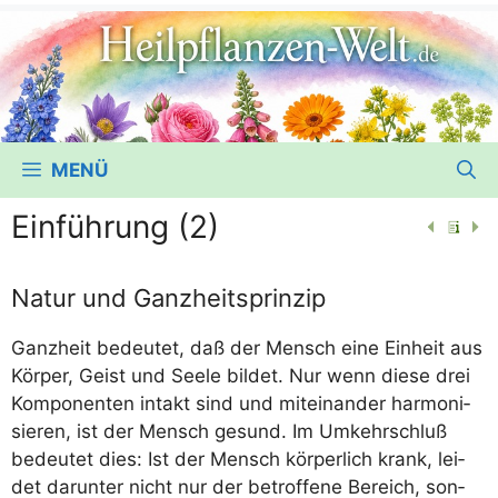
MENÜ
Einführung (2)
Natur und Ganzheitsprinzip
Ganz­heit bedeu­tet, daß der Mensch eine Ein­heit aus
Kör­per, Geist und See­le bil­det. Nur wenn die­se drei
Kom­po­nen­ten intakt sind und mit­ein­an­der har­mo­ni­
sie­ren, ist der Mensch gesund. Im Umkehr­schluß
bedeu­tet dies: Ist der Mensch kör­per­lich krank, lei­
det dar­un­ter nicht nur der betrof­fe­ne Bereich, son­