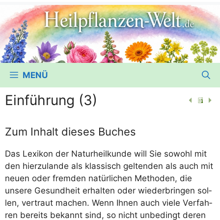
MENÜ
Einführung (3)
Zum Inhalt dieses Buches
Das Lexi­kon der Natur­heil­kun­de will Sie sowohl mit
den hier­zu­lan­de als klas­sisch gel­ten­den als auch mit
neu­en oder frem­den natür­li­chen Metho­den, die
unse­re Gesund­heit erhal­ten oder wie­der­brin­gen sol­
len, ver­traut machen. Wenn Ihnen auch vie­le Ver­fah­
ren bereits bekannt sind, so nicht unbe­dingt deren