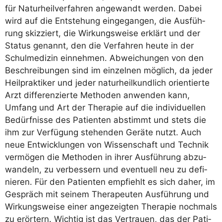
für Natur­heil­ver­fah­ren ange­wandt wer­den. Dabei
wird auf die Ent­ste­hung ein­ge­gan­gen, die Aus­füh­
rung skiz­ziert, die Wir­kungs­wei­se erklärt und der
Sta­tus genannt, den die Ver­fah­ren heu­te in der
Schul­me­di­zin ein­neh­men. Abwei­chun­gen von den
Beschrei­bun­gen sind im ein­zel­nen mög­lich, da jeder
Heil­prak­ti­ker und jeder natur­heil­kund­lich ori­en­tier­te
Arzt dif­fe­ren­zier­te Metho­den anwen­den kann,
Umfang und Art der The­ra­pie auf die indi­vi­du­el­len
Bedürf­nis­se des Pati­en­ten abstimmt und stets die
ihm zur Ver­fü­gung ste­hen­den Gerä­te nutzt. Auch
neue Ent­wick­lun­gen von Wis­sen­schaft und Tech­nik
ver­mö­gen die Metho­den in ihrer Aus­füh­rung abzu­
wan­deln, zu ver­bes­sern und even­tu­ell neu zu defi­
nie­ren. Für den Pati­en­ten emp­fiehlt es sich daher, im
Gespräch mit sei­nem The­ra­peu­ten Aus­füh­rung und
Wir­kungs­wei­se einer ange­zeig­ten The­ra­pie noch­mals
zu erör­tern. Wich­tig ist das Ver­trau­en, das der Pati­