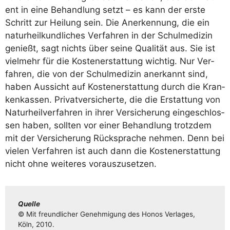
ent in eine Behand­lung setzt – es kann der ers­te
Schritt zur Hei­lung sein. Die Aner­ken­nung, die ein
natur­heil­kund­li­ches Ver­fah­ren in der Schul­me­di­zin
genießt, sagt nichts über sei­ne Qua­li­tät aus. Sie ist
viel­mehr für die Kos­ten­er­stat­tung wich­tig. Nur Ver­
fah­ren, die von der Schul­me­di­zin aner­kannt sind,
haben Aus­sicht auf Kos­ten­er­stat­tung durch die Kran­
ken­kas­sen. Pri­vat­ver­si­cher­te, die die Erstat­tung von
Natur­heil­ver­fah­ren in ihrer Ver­si­che­rung ein­ge­schlos­
sen haben, soll­ten vor einer Behand­lung trotz­dem
mit der Ver­si­che­rung Rück­spra­che neh­men. Denn bei
vie­len Ver­fah­ren ist auch dann die Kos­ten­er­stat­tung
nicht ohne wei­te­res vorauszusetzen.
Quel­le
© Mit freund­li­cher Geneh­mi­gung des Honos Ver­la­ges,
Köln, 2010.