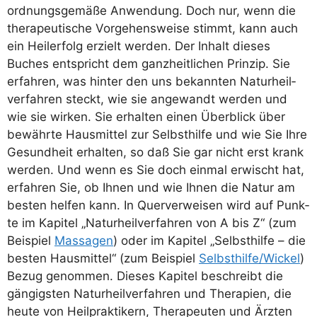
ord­nungs­ge­mä­ße Anwen­dung. Doch nur, wenn die
the­ra­peu­ti­sche Vor­ge­hens­wei­se stimmt, kann auch
ein Heil­erfolg erzielt wer­den. Der Inhalt die­ses
Buches ent­spricht dem ganz­heit­li­chen Prin­zip. Sie
erfah­ren, was hin­ter den uns bekann­ten Natur­heil­
ver­fah­ren steckt, wie sie ange­wandt wer­den und
wie sie wir­ken. Sie erhal­ten einen Über­blick über
bewähr­te Haus­mit­tel zur Selbst­hil­fe und wie Sie Ihre
Gesund­heit erhal­ten, so daß Sie gar nicht erst krank
wer­den. Und wenn es Sie doch ein­mal erwischt hat,
erfah­ren Sie, ob Ihnen und wie Ihnen die Natur am
bes­ten hel­fen kann. In Quer­ver­wei­sen wird auf Punk­
te im Kapi­tel „Natur­heil­ver­fah­ren von A bis Z“ (zum
Bei­spiel
Mas­sa­gen
) oder im Kapi­tel „Selbst­hil­fe – die
bes­ten Haus­mit­tel“ (zum Bei­spiel
Selbsthilfe/​Wickel
)
Bezug genom­men. Die­ses Kapi­tel beschreibt die
gän­gigs­ten Natur­heil­ver­fah­ren und The­ra­pien, die
heu­te von Heil­prak­ti­kern, The­ra­peu­ten und Ärz­ten