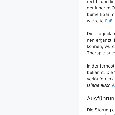
rechts und link
der inne­ren O
bemerk­bar mac
wi­ckel­te
Fuß-
Die “Lage­plä­
nen ergänzt. D
kön­nen, wur­d
The­ra­pie auc
In der fern­öst
bekannt. Die 
ver­läu­fen er
(
sie­he auch
A
Ausführun
Die Stö­rung e