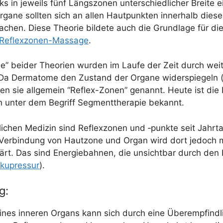
s in jeweils fünf Längs­zo­nen unter­schied­li­cher Brei­te e
rga­ne soll­ten sich an allen Haut­punk­ten inner­halb die­s
hen. Die­se Theo­rie bil­de­te auch die Grund­la­ge für die
Reflex­zo­nen-Mas­sa­ge
.
ne” bei­der Theo­rien wur­den im Lau­fe der Zeit durch wei­t
a Der­mato­me den Zustand der Orga­ne wider­spie­geln (re
en sie all­ge­mein “Reflex-Zonen” genannt. Heu­te ist die 
h unter dem Begriff Seg­ment­the­ra­pie bekannt.
­li­chen Medi­zin sind Reflex­zo­nen und ‑punk­te seit Jahr­t
Ver­bin­dung von Haut­zo­ne und Organ wird dort jedoch m
klärt. Das sind Ener­gie­bah­nen, die unsicht­bar durch den 
ku­pres­sur
).
g:
ines inne­ren Organs kann sich durch eine Über­emp­find­li