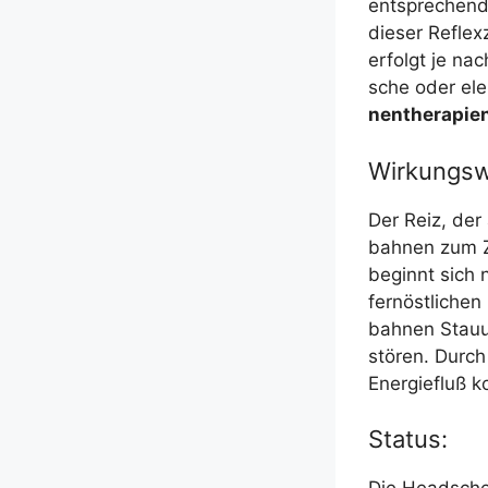
ent­spre­chen
die­ser Reflex
erfolgt je nac
sche oder elek
nen­the­ra­pie
Wirkungsw
Der Reiz, der 
bah­nen zum Zi
beginnt sich ni
fern­öst­li­ch
bah­nen Stau­u
stö­ren. Durch
Ener­gie­fluß
Status: