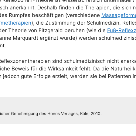
Reflex­zo­nen-Theo­rie ist wis­sen­schaft­lich unter­mau­er
­nisch aner­kannt. Des­halb fin­den die The­ra­pien, die sich 
des Rump­fes beschäf­ti­gen (ver­schie­de­ne
Mas­sa­ge­for­
­me­the­ra­pien
), die Zustim­mung der Schul­me­di­zin. Reflex­
der Theo­rie von Fitz­ge­rald beru­hen (wie die
Fuß-Reflex­
an­ne Mar­quardt ergänzt wur­de) wer­den schul­me­di­zi­ni
nt.
 Reflex­zo­nen­the­ra­pien sind schul­me­di­zi­nisch nicht aner­
li­che Beweis für die Wirk­sam­keit fehlt. Da die Natur­heil­
n jedoch gute Erfol­ge erzielt, wer­den sie bei Pati­en­ten
li­cher Geneh­mi­gung des Honos Ver­la­ges, Köln, 2010.