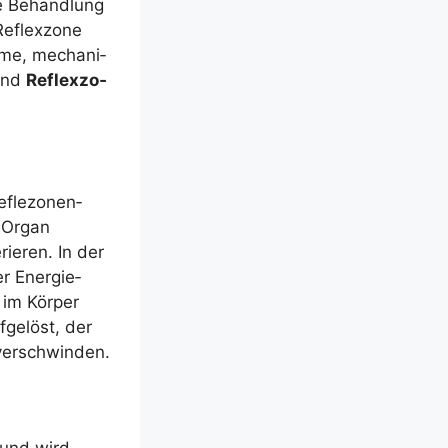
e Behand­lung
eflex­zo­ne
r­me, mecha­ni­
ind
Reflex­zo­
fle­zo­nen­
s Organ
rie­ren. In der
er Ener­gie­
 im Kör­per
­ge­löst, der
 verschwinden.