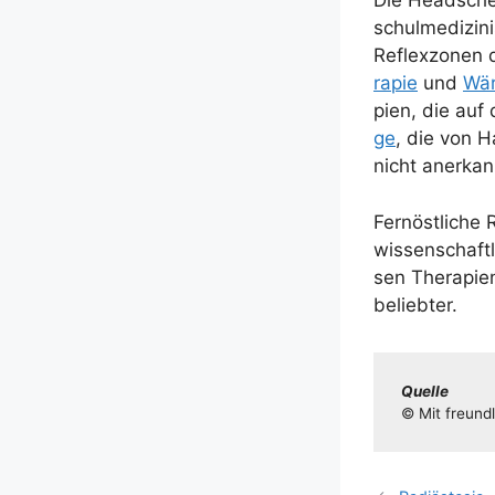
Die Head­sche 
schul­me­di­zi
Reflex­zo­nen 
ra­pie
und
Wär
pien, die auf 
ge
, die von H
nicht anerkan
Fern­öst­li­che
wis­sen­schaft­
sen The­ra­pie
beliebter.
Quel­le
© Mit freund­