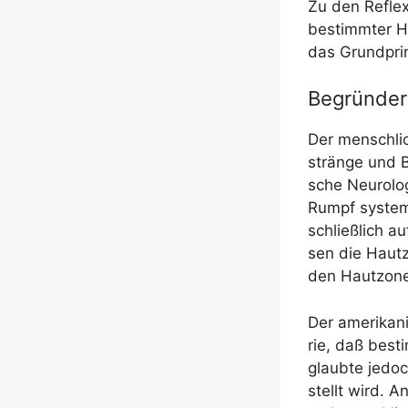
Zu den Reflex­
bestimm­ter Ha
das Grund­prin
Begründer
Der mensch­li­
strän­ge und B
sche Neu­ro­lo
Rumpf sys­te­m
schließ­lich 
sen die Haut­z
den Haut­zo­
Der ame­ri­ka­n
rie, daß besti
glaub­te jedoc
stellt wird. A