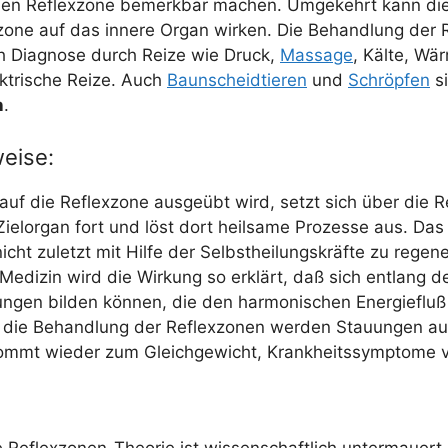
­den Reflex­zo­ne bemerk­bar machen. Umge­kehrt kann di
­zo­ne auf das inne­re Organ wir­ken. Die Behand­lung der R
h Dia­gno­se durch Rei­ze wie Druck,
Mas­sa­ge
, Käl­te, Wä
­tri­sche Rei­ze. Auch
Baun­scheid­tie­ren
und
Schröp­fen
s
n
.
eise:
auf die Reflex­zo­ne aus­ge­übt wird, setzt sich über die Re
el­or­gan fort und löst dort heil­sa­me Pro­zes­se aus. Da
cht zuletzt mit Hil­fe der Selbst­hei­lungs­kräf­te zu rege­ne­
en Medi­zin wird die Wir­kung so erklärt, daß sich ent­lang d
n­gen bil­den kön­nen, die den har­mo­ni­schen Ener­gie­fluß
 die Behand­lung der Reflex­zo­nen wer­den Stau­un­gen auf
 kommt wie­der zum Gleich­ge­wicht, Krank­heits­sym­pto­me