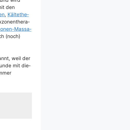
t und wird
mit den
men
,
Käl­te­the­
zo­nen­the­ra­
zo­nen-Mas­sa­
sch (noch)
kannt, weil der
kun­de mit die­
 immer