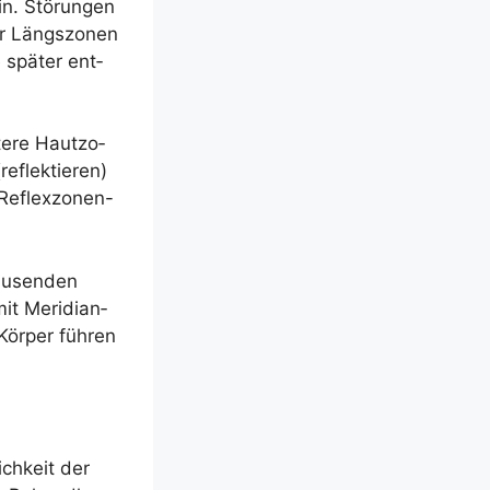
in. Stö­run­gen
er Längs­zo­nen
 spä­ter ent­
e­re Haut­zo­
flek­tie­ren)
Reflex­zo­nen-
au­sen­den
it Meri­dian­
Kör­per füh­ren
ch­keit der