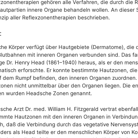
zo­nen­the­ra­pien gehö­ren alle Ver­fah­ren, die durch die 
ut­par­tien inne­re Orga­ne behan­deln wol­len. An die­ser S
­zip aller Reflex­zo­nen­the­ra­pien beschrieben.
:
che Kör­per ver­fügt über Haut­ge­bie­te (Der­mato­me), die
lut­bah­nen mit inne­ren Orga­nen ver­bun­den sind. Das fa
­ge Dr. Hen­ry Head (1861–1940) her­aus, als er den mensc
a­tisch erforsch­te. Er konn­te bestimm­te Haut­zo­nen, die
auf dem Rumpf befin­den, den inne­ren Orga­nen zuord­nen
o­nen nicht unmit­tel­bar über den Orga­nen lie­gen. Die en
nen wur­den Head­sche Zonen genannt.
i­sche Arzt Dr. med. Wil­liam H. Fitz­ge­rald ver­trat eben­fa
mm­te Haut­zo­nen mit den inne­ren Orga­nen in Ver­bin­dun
h, daß die Ver­bin­dung durch das vege­ta­ti­ve Ner­ven­sys
nders als Head teil­te er den mensch­li­chen Kör­per von K