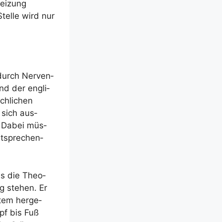
Rei­zung
tel­le wird nur
 durch Ner­ven­
nd der eng­li­
h­li­chen
 sich aus­
. Dabei müs­
t­spre­chen­
lls die Theo­
g ste­hen. Er
­tem her­ge­
opf bis Fuß