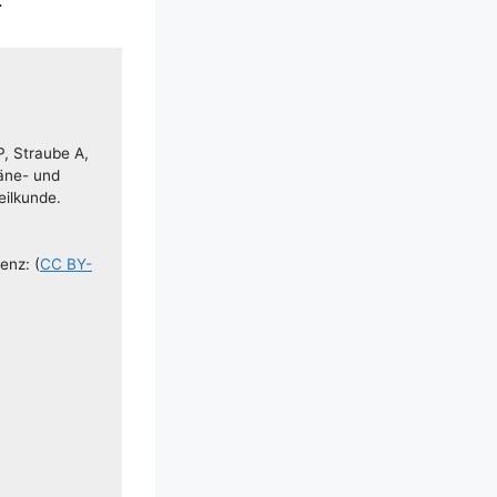
, Strau­be A,
ä­­ne- und
il­kun­de.
zenz: (
CC BY-