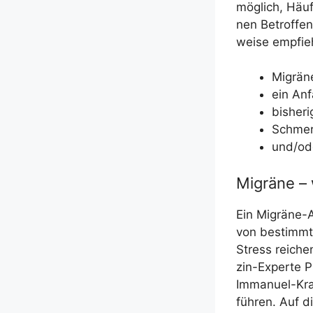
mög­lich, Häu­f
nen Betrof­fe­n
wei­se emp­fie
Migrä­n
ein Anf
bis­he­r
Schmerz
und/​od
Migräne – 
Ein Migrä­ne-A
von bestimm­te
Stress rei­che
zin-Exper­te P
Imma­nu­el-Kr
füh­ren. Auf d