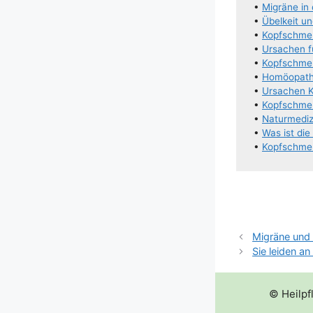
•
Migrä­ne i
•
Übel­keit 
•
Kopf­schme
•
Ursa­chen 
•
Kopf­schme
•
Homöo­pa­t
•
Ursa­chen 
•
Kopf­schme
•
Natur­me­di
•
Was ist di
•
Kopf­schmer
Migräne und 
Sie leiden a
© Heilpf