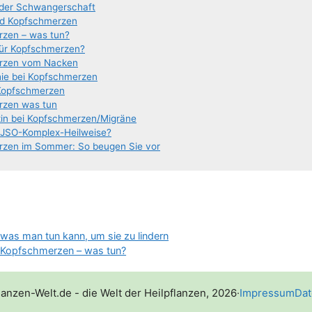
n der Schwangerschaft
und Kopfschmerzen
r­zen – was tun?
für Kopfschmerzen?
r­zen vom Nacken
hie bei Kopfschmerzen
Kopfschmerzen
r­zen was tun
­zin bei Kopfschmerzen/​​Migräne
e JSO-Komplex-Heilweise?
­zen im Som­mer: So beu­gen Sie vor
was man tun kann, um sie zu lindern
n Kopfschmerzen – was tun?
lanzen-Welt.de - die Welt der Heilpflanzen, 2026
·
Impressum
Dat