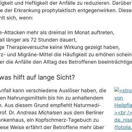
ig­keit und Hef­tig­keit der Anfäl­le zu redu­zie­ren. Dar­übe
e der Erkran­kung pro­phy­lak­tisch ent­ge­gen­wir­ken. Die­s
hlt sich, wenn:
e-Atta­cken mehr als drei­mal im Monat auftreten,
all län­ger als 72 Stun­den dauert,
i­ge The­ra­pie­ver­su­che kei­ne Wir­kung gezeigt haben,
- und Migrä­ne-Mit­tel die Häu­fig­keit zu erhö­hen schei
er die Anfäl­le den All­tag des Betrof­fe­nen beeinträchtig
was hilft auf lange Sicht?
nfall kann ver­schie­de­ne Aus­lö­ser haben, die
n Nah­rungs­mit­teln bis hin zu anhal­ten­dem
n. Aus die­sem Grund emp­fiehlt Natur­me­di­
rof. Dr.
Andre­as Mich­al­sen
aus dem Ber­li­ner
an­ken­haus, ein Kopf­schmerz-Tage­buch zu
ie­se Wei­se erfährt der Betrof­fe­ne mehr über