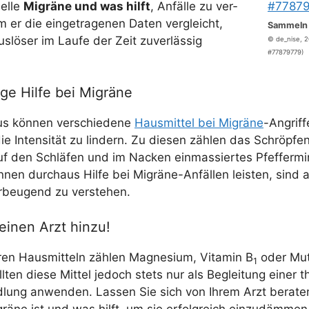
­el­le
Migrä­ne und was hilft
, Anfäl­le zu ver­
 er die ein­ge­tra­ge­nen Daten ver­gleicht,
Sam­meln 
­lö­ser im Lau­fe der Zeit zuver­läs­sig
© de_​nise, 2
#77879779)
ge Hilfe bei Migräne
us kön­nen ver­schie­de­ne
Haus­mit­tel bei Migrä­ne
-Angrif­f
e Inten­si­tät zu lin­dern. Zu die­sen zäh­len das Schröp­fe
f den Schlä­fen und im Nacken ein­mas­sier­tes Pfef­fer­min
nen durch­aus Hil­fe bei Migrä­ne-Anfäl­len leis­ten, sind 
or­beu­gend zu verstehen.
einen Arzt hinzu!
ren Haus­mit­teln zäh­len Magne­si­um, Vit­amin B
oder Mut­
1
ll­ten die­se Mit­tel jedoch stets nur als Beglei­tung einer the
lung anwen­den. Las­sen Sie sich von Ihrem Arzt bera­ten
grä­ne ist und was hilft, um sie erfolg­reich einzudämmen