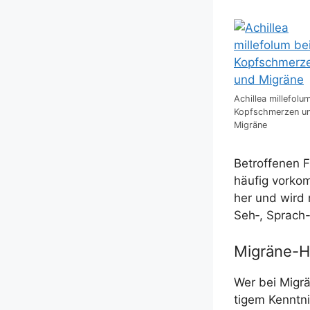
Achil­lea mil­le­fo­lu
Kopf­schmer­zen u
Migräne
Betrof­fe­nen 
häu­fig vor­ko
her und wird 
Seh‑, Sprach- 
Migräne-H
Wer bei Migrä­
ti­gem Kennt­ni