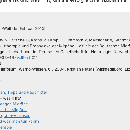
n-Welt.de (Febru­ar 2015).
y S, Frit­sche G, Kropp P, Lampl C, Limm­roth V, Malz­a­cher V, San­dor P
ut­the­ra­pie und Pro­phy­la­xe der Migrä­ne. Leit­li­nie der Deut­schen Migr
e­sell­schaft und der Deut­schen Gesell­schaft für Neu­ro­lo­gie. Ner­ven­he
:933–49 (
Voll­text
).
s
l­le­fo­li­um, War­­no-Wie­­sen, 6.7.2004, Kris­ti­an Peters (wikimedia.org; Li
s
o­nen, Tipps und Hausmittel
– was hilft?
l gegen Migräne
ie bei Migräne
Migräne-Auslöser
nd was man tun kann?
e­ra­pie