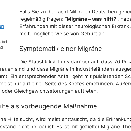
Falls Sie zu den acht Mil­lio­nen Deut­schen gehö­
regel­mä­ßig fra­gen: “
Migrä­ne – was hilft?
”, hab
Erfah­run­gen mit die­ser neu­ro­lo­gi­schen Erkran
melt, mög­li­cher­wei­se von Geburt an.
m bei
Symptomatik einer Migräne
nd
Die Sta­tis­tik klärt uns dar­über auf, dass 70 Pro
Frau­en sind und dass Migrä­ne in Indus­trie­län­dern aus­ge
mmt. Ein ent­spre­chen­der Anfall geht mit pul­sie­ren­den S
meist nur auf einer Sei­te des Kop­fes emp­fun­den. Auße
oder Gleich­ge­wichts­stö­run­gen auftreten.
ilfe als vorbeugende Maßnahme
ne Hil­fe sucht, wird meist ent­täuscht, da die Erkran­kun
s­stand nicht heil­bar ist. Es ist mit geziel­ter Migrä­ne-The