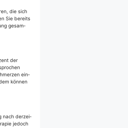
ren, die sich
en Sie bereits
­kung gesam­
­zent der
­spro­chen
chmer­zen ein­
r­dem kön­nen
g nach der­zei­
­ra­pie jedoch