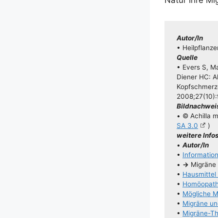
Autor/​​In
• Heilpflanze
Quel­le
• Evers S, Ma
Die­ner HC: Ak
Kopf­schmerz­g
2008;27(10)
Bild­nach­wei
• © Achil­la mi
SA 3.0
)
wei­te­re Info
•
Autor/​​In
•
Infor­ma­ti
•
→
Migrä­ne 
•
Haus­mit­te
•
Homöo­pa­th
•
Mög­li­che 
•
Migrä­ne u
•
Migrä­­ne-Th