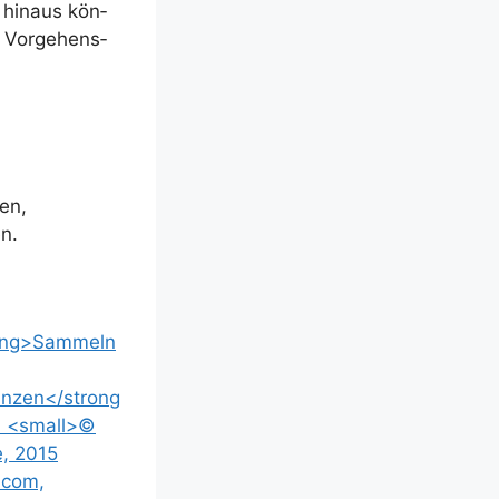
r hin­aus kön­
e Vor­ge­hens­
nen,
en.