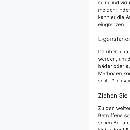
sei­ne indi­vi­du
mei­den: Indem
kann er die Aus
eingrenzen.
Eigenständi
Dar­über hin­a
wer­den, um di
bä­der oder au
Metho­den kön­
schließ­lich v
Ziehen Sie 
Zu den wei­te­
Betrof­fe­ne so
schen Behand­
Natur Ihre Mi