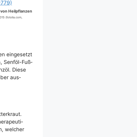
von Heilpflanzen
015 (fotolia.com,
en ein­ge­setzt
n, Senf­öl-Fuß­
z­öl. Die­se
aber aus­
ter­kraut.
­ra­peu­ti­
, wel­cher
.