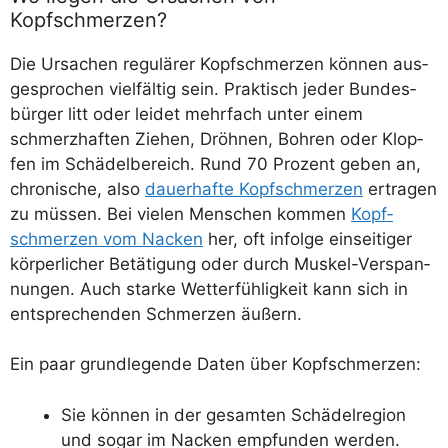
Kopfschmerzen?
Die Ursa­chen regu­lä­rer Kopf­schmer­zen kön­nen aus­
ge­spro­chen viel­fäl­tig sein. Prak­tisch jeder Bun­des­
bür­ger litt oder lei­det mehr­fach unter einem
schmerz­haf­ten Zie­hen, Dröh­nen, Boh­ren oder Klop­
fen im Schä­del­be­reich. Rund 70 Pro­zent geben an,
chro­ni­sche, also
dau­er­haf­te Kopf­schmer­zen
ertra­gen
zu müs­sen. Bei vie­len Men­schen kom­men
Kopf­
schmer­zen vom Nacken
her, oft infol­ge ein­sei­ti­ger
kör­per­li­cher Betä­ti­gung oder durch Mus­kel-Ver­span­
nun­gen. Auch star­ke Wet­ter­füh­lig­keit kann sich in
ent­spre­chen­den Schmer­zen äußern.
Ein paar grund­le­gen­de Daten über Kopfschmerzen:
Sie kön­nen in der gesam­ten Schä­del­re­gi­on
und sogar im Nacken emp­fun­den werden.