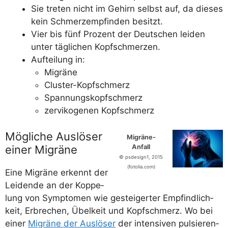
Sie tre­ten nicht im Gehirn selbst auf, da die­ses
kein Schmerz­emp­fin­den besitzt.
Vier bis fünf Pro­zent der Deut­schen lei­den
unter täg­li­chen Kopfschmerzen.
Auf­tei­lung in:
Migrä­ne
Clus­ter-Kopf­schmerz
Span­nungs­kopf­schmerz
zer­vi­ko­ge­nen Kopfschmerz
Mögliche Auslöser
Migrä­ne-
einer Migräne
Anfall
© psdesign1, 2015
(fotolia.com)
Eine Migrä­ne erkennt der
Lei­den­de an der Kop­pe­
lung von Sym­pto­men wie gestei­ger­ter Emp­find­lich­
keit, Erbre­chen, Übel­keit und Kopf­schmerz. Wo bei
einer
Migrä­ne der Aus­lö­ser
der inten­si­ven pul­sie­ren­