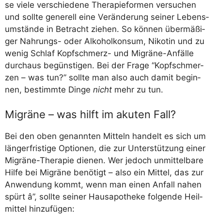
se vie­le ver­schie­de­ne The­ra­pie­for­men ver­su­chen
und soll­te gene­rell eine Ver­än­de­rung sei­ner Lebens­
um­stän­de in Betracht zie­hen. So kön­nen über­mä­ßi­
ger Nah­rungs- oder Alko­hol­kon­sum, Niko­tin und zu
wenig Schlaf Kopf­schmerz- und Migrä­ne-Anfäl­le
durch­aus begüns­ti­gen. Bei der Fra­ge “Kopf­schmer­
zen – was tun?” soll­te man also auch damit begin­
nen, bestimm­te Din­ge
nicht
mehr zu tun.
Migräne – was hilft im akuten Fall?
Bei den oben genann­ten Mit­teln han­delt es sich um
län­ger­fris­ti­ge Optio­nen, die zur Unter­stüt­zung einer
Migrä­ne-The­ra­pie die­nen. Wer jedoch unmit­tel­ba­re
Hil­fe bei Migrä­ne benö­tigt – also ein Mit­tel, das zur
Anwen­dung kommt, wenn man einen Anfall nahen
spürt â”, soll­te sei­ner Haus­apo­the­ke fol­gen­de Heil­
mit­tel hinzufügen: