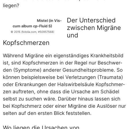
liegen?
Der Unterschied
Mis­tel (in Vis­
cum album cp-Flu­id S)
zwischen Migräne
© 2015 (fotolia.com, #50957568)
und
Kopfschmerzen
Wäh­rend Migrä­ne ein eigen­stän­di­ges Krank­heits­bild
ist, sind Kopf­schmer­zen in der Regel nur Beschwer­
den (Sym­pto­me) ande­rer Gesund­heits­pro­ble­me. So
kön­nen bei­spiels­wei­se bei Ver­let­zun­gen (Trau­ma­ta)
oder Erkran­kun­gen der Hals­wir­bel­säu­le Kopf­schmer­
zen auf­tre­ten, ohne dass die Ursa­che am Schä­del
selbst zu suchen wäre. Dar­über hin­aus las­sen sich
bei Kopf­schmerz oder einer Migrä­ne die Aus­lö­ser nur
sel­ten auf den ers­ten Blick feststellen.
Wo liegen die Ursachen von