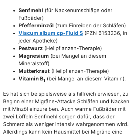
Senf­mehl
(für Nacken­um­schlä­ge oder
Fußbäder)
Pfef­fer­minz­öl
(zum Ein­rei­ben der Schläfen)
Vis­cum album cp-Flu­id S
(PZN 6153236, in
jeder Apotheke)
Pest­wurz
(Heil­pflan­zen-The­ra­pie)
Magne­si­um
(bei Man­gel an die­sem
Mineralstoff)
Mut­ter­kraut
(Heil­pflan­zen-The­ra­pie)
Vit­amin B
(bei Man­gel an die­sem Vitamin).
1
Es hat sich bei­spiels­wei­se als hilf­reich erwie­sen, zu
Beginn einer Migrä­ne-Atta­cke Schlä­fen und Nacken
mit Minz­öl ein­zu­rei­ben. Auch war­me Fuß­bä­der mit
zwei Löf­feln Senf­mehl sor­gen dafür, dass der
Schmerz als weni­ger inten­siv wahr­ge­nom­men wird.
Aller­dings kann kein Haus­mit­tel bei Migrä­ne eine