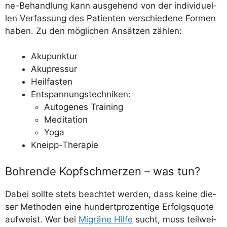
ne-Behand­lung kann aus­ge­hend von der indi­vi­du­el­
len Ver­fas­sung des Pati­en­ten ver­schie­de­ne For­men
haben. Zu den mög­li­chen Ansät­zen zählen:
Aku­punk­tur
Aku­pres­sur
Heil­fas­ten
Ent­span­nungs­tech­ni­ken:
Auto­ge­nes Training
Medi­ta­ti­on
Yoga
Kneipp-The­ra­pie
Bohrende Kopfschmerzen – was tun?
Dabei soll­te stets beach­tet wer­den, dass kei­ne die­
ser Metho­den eine hun­dert­pro­zen­ti­ge Erfolgs­quo­te
auf­weist. Wer bei
Migrä­ne Hil­fe
sucht, muss teil­wei­