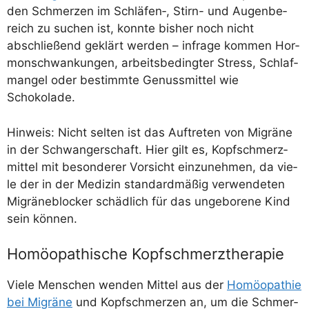
den Schmer­zen im Schläfen‑, Stirn- und Augen­be­
reich zu suchen ist, konn­te bis­her noch nicht
abschlie­ßend geklärt wer­den – infra­ge kom­men Hor­
mon­schwan­kun­gen, arbeits­be­ding­ter Stress, Schlaf­
man­gel oder bestimm­te Genuss­mit­tel wie
Schokolade.
Hin­weis: Nicht sel­ten ist das Auf­tre­ten von Migrä­ne
in der Schwan­ger­schaft. Hier gilt es, Kopf­schmerz­
mit­tel mit beson­de­rer Vor­sicht ein­zu­neh­men, da vie­
le der in der Medi­zin stan­dard­mä­ßig ver­wen­de­ten
Migrä­ne­blo­cker schäd­lich für das unge­bo­re­ne Kind
sein können.
Homöopathische Kopfschmerztherapie
Vie­le Men­schen wen­den Mit­tel aus der
Homöo­pa­thie
bei Migrä­ne
und Kopf­schmer­zen an, um die Schmer­