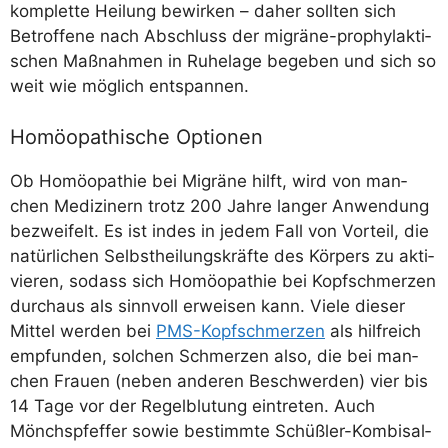
kom­plet­te Hei­lung bewir­ken – daher soll­ten sich
Betrof­fe­ne nach Abschluss der migrä­ne-pro­phy­lak­ti­
schen Maß­nah­men in Ruhe­la­ge bege­ben und sich so
weit wie mög­lich entspannen.
Homöopathische Optionen
Ob Homöo­pa­thie bei Migrä­ne hilft, wird von man­
chen Medi­zi­nern trotz 200 Jah­re lan­ger Anwen­dung
bezwei­felt. Es ist indes in jedem Fall von Vor­teil, die
natür­li­chen Selbst­hei­lungs­kräf­te des Kör­pers zu akti­
vie­ren, sodass sich Homöo­pa­thie bei Kopf­schmer­zen
durch­aus als sinn­voll erwei­sen kann. Vie­le die­ser
Mit­tel wer­den bei
PMS-Kopf­schmer­zen
als hilf­reich
emp­fun­den, sol­chen Schmer­zen also, die bei man­
chen Frau­en (neben ande­ren Beschwer­den) vier bis
14 Tage vor der Regel­blu­tung ein­tre­ten. Auch
Mönchs­pfef­fer sowie bestimm­te Schüß­ler-Kom­bi­sal­