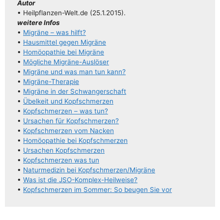
Autor
• Heilpflanzen-Welt.de (25.1.2015).
wei­te­re Infos
•
Migrä­ne – was hilft?
•
Haus­mit­tel gegen Migräne
•
Homöo­pa­thie bei Migräne
•
Mög­li­che Migräne-Auslöser
•
Migrä­ne und was man tun kann?
•
Migrä­­ne-The­ra­pie
•
Migrä­ne in der Schwangerschaft
•
Übel­keit und Kopfschmerzen
•
Kopf­schmer­zen – was tun?
•
Ursa­chen für Kopfschmerzen?
•
Kopf­schmer­zen vom Nacken
•
Homöo­pa­thie bei Kopfschmerzen
•
Ursa­chen Kopfschmerzen
•
Kopf­schmer­zen was tun
•
Natur­me­di­zin bei Kopfschmerzen/​​Migräne
•
Was ist die JSO-Komplex-Heilweise?
•
Kopf­schmer­zen im Som­mer: So beu­gen Sie vor