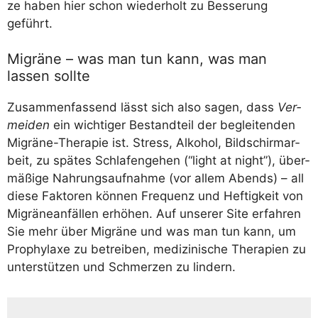
ze haben hier schon wie­der­holt zu Bes­se­rung
geführt.
Migräne – was man tun kann, was man
lassen sollte
Zusam­men­fas­send lässt sich also sagen, dass
Ver­
mei­den
ein wich­ti­ger Bestand­teil der beglei­ten­den
Migrä­ne-The­ra­pie ist. Stress, Alko­hol, Bild­schirm­ar­
beit, zu spä­tes Schla­fen­ge­hen (“light at night”), über­
mä­ßi­ge Nah­rungs­auf­nah­me (vor allem Abends) – all
die­se Fak­to­ren kön­nen Fre­quenz und Hef­tig­keit von
Migrä­ne­an­fäl­len erhö­hen. Auf unse­rer Site erfah­ren
Sie mehr über Migrä­ne und was man tun kann, um
Pro­phy­la­xe zu betrei­ben, medi­zi­ni­sche The­ra­pien zu
unter­stüt­zen und Schmer­zen zu lindern.