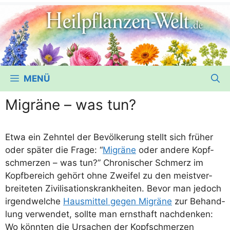
MENÜ
Migräne – was tun?
Etwa ein Zehn­tel der Bevöl­ke­rung stellt sich frü­her
oder spä­ter die Fra­ge: “
Migrä­ne
oder ande­re Kopf­
schmer­zen – was tun?” Chro­ni­scher Schmerz im
Kopf­be­reich gehört ohne Zwei­fel zu den meist­ver­
brei­te­ten Zivi­li­sa­ti­ons­krank­hei­ten. Bevor man jedoch
irgend­wel­che
Haus­mit­tel gegen Migrä­ne
zur Behand­
lung ver­wen­det, soll­te man ernst­haft nach­den­ken:
Wo könn­ten die Ursa­chen der Kopf­schmer­zen