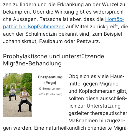
zen zu lin­dern und die Erkran­kung an der Wur­zel zu
bekämp­fen. Über die Wir­kung gibt es wider­sprüch­li­
che Aus­sa­gen. Tat­sa­che ist aber, dass die
Homöo­
pa­thie bei Kopf­schmer­zen
auf Mit­tel zurück­greift, die
auch der Schul­me­di­zin bekannt sind, zum Bei­spiel
Johan­nis­kraut, Faul­baum oder Pestwurz.
Prophylaktische und unterstützende
Migräne-Behandlung
Obgleich es vie­le Haus­
Ent­span­nung
(Yoga)
mit­tel gegen Migrä­ne
© Bernd Leit­ner,
und Kopf­schmer­zen gibt,
2015 (fotolia.com)
soll­ten die­se aus­schließ­
lich zur Unter­stüt­zung
geziel­ter the­ra­peu­ti­scher
Maß­nah­men hin­zu­ge­zo­
gen wer­den. Eine natur­heil­kund­lich ori­en­tier­te Migrä­