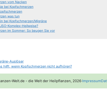
r­zen vom Nacken
hie bei Kopfschmerzen
Kopfschmerzen
r­zen was tun
­zin bei Kopfschmerzen/​​Migräne
e JSO-Komplex-Heilweise?
­zen im Som­mer: So beu­gen Sie vor
gräne-Auslöser
s hilft, wenn Kopfschmerzen nicht aufhören?
lanzen-Welt.de - die Welt der Heilpflanzen, 2026
·
Impressum
Dat