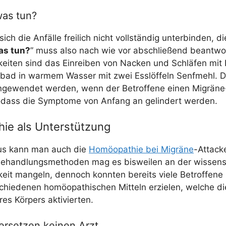
was tun?
ich die Anfäl­le frei­lich nicht voll­stän­dig unter­bin­den, d
as tun?
” muss also nach wie vor abschlie­ßend beant­wor
kei­ten sind das Ein­rei­ben von Nacken und Schlä­fen mit Pf
­bad in war­mem Was­ser mit zwei Ess­löf­feln Senf­mehl. 
ange­wen­det wer­den, wenn der Betrof­fe­ne einen Migrä­n
dass die Sym­pto­me von Anfang an gelin­dert werden.
ie als Unterstützung
aus kann man auch die
Homöo­pa­thie bei Migrä­ne
-Atta­ck
ehand­lungs­me­tho­den mag es bis­wei­len an der wis­sen­sc
eit man­geln, den­noch konn­ten bereits vie­le Betrof­fe­ne p
chie­de­nen homöo­pa­thi­schen Mit­teln erzie­len, wel­che di
hres Kör­pers aktivierten.
ersetzen keinen Arzt