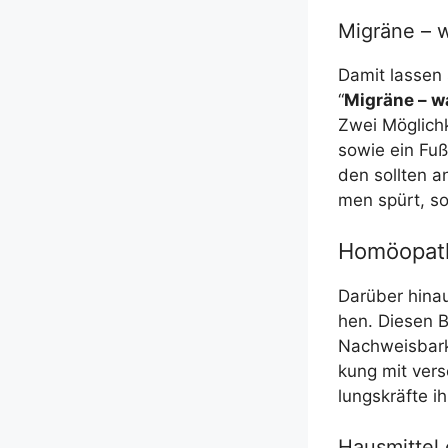
Migräne – 
Damit las­sen s
“
Migrä­ne – w
Zwei Mög­lich­
sowie ein Fuß
den soll­ten 
men spürt, so
Homöopath
Dar­über hin­
hen. Die­sen B
Nach­weis­bar­k
kung mit ver­s
lungs­kräf­te i
Hausmittel 