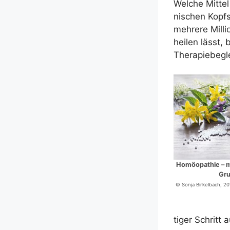
Wel­che Mit­t
ni­schen Kopf­
meh­re­re Mil­l
hei­len lässt,
Therapiebegl
Homöo­pa­thie – me
Gru
© Son­ja Bir­kel­bach, 
ti­ger Schritt