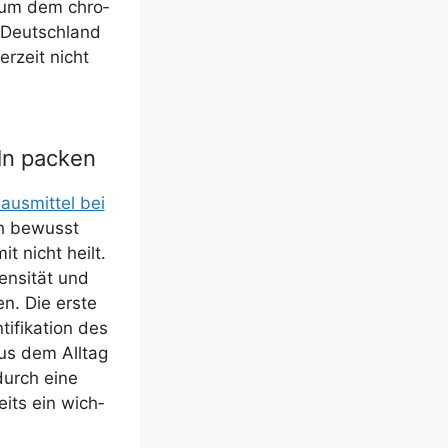
, um dem chro­
n Deutsch­land
er­zeit nicht
ln packen
aus­mit­tel bei
och bewusst
t nicht heilt.
n­si­tät und
en. Die ers­te
­fi­ka­ti­on des
 aus dem All­tag
 durch eine
eits ein wich­