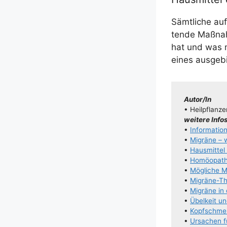
Sämt­li­che auf
ten­de Maß­na
hat und was ma
eines aus­ge­b
Autor/​​In
• Heilpflanze
wei­te­re Info
•
Infor­ma­ti
•
Migrä­ne – 
•
Haus­mit­te
•
Homöo­pa­th
•
Mög­li­che 
•
Migrä­­ne-Th
•
Migrä­ne i
•
Übel­keit 
•
Kopf­schme
•
Ursa­chen 