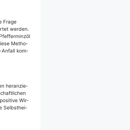
ie Fra­ge
­tet wer­den.
ef­fer­minz­öl
Die­se Metho­
e-Anfall kom­
en her­an­zie­
haft­li­chen
osi­ti­ve Wir­
e Selbst­hei­