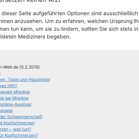
 die­ser Sei­te auf­ge­führ­ten Optio­nen sind aus­schließ­lich
h­men anzu­se­hen. Um zu erfah­ren, wel­chen Ursprung Ih
n tun kann, um sie zu lin­dern, soll­ten Sie sich stets i
il­de­ten Medi­zi­ners begeben.
n-Welt.de (5.2.2015).
s
o­nen, Tipps und Hausmittel
was hilft?
l gegen Migräne
ie bei Migräne
Migräne-Auslöser
e­ra­pie
n der Schwangerschaft
und Kopfschmerzen
r­zen – was tun?
für Kopfschmerzen?