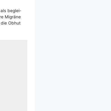
 als beglei­
re Migrä­ne
n die Obhut