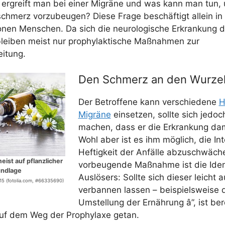
el ergreift man bei einer Migrä­ne und was kann man tun
schmerz vor­zu­beu­gen? Die­se Fra­ge beschäf­tigt allein i
io­nen Men­schen. Da sich die neu­ro­lo­gi­sche Erkran­kung d
 blei­ben meist nur pro­phy­lak­ti­sche Maß­nah­men zur
eitung.
Den Schmerz an den Wurze
Der Betrof­fe­ne kann ver­schie­de­ne
H
Migrä­ne
ein­set­zen, soll­te sich jed
machen, dass er die Erkran­kung dami
Wohl aber ist es ihm mög­lich, die Inte
Hef­tig­keit der Anfäl­le abzu­schwä­ch
ist auf pflanz­li­cher
vor­beu­gen­de Maß­nah­me ist die Iden­ti
ndlage
Aus­lö­sers: Soll­te sich die­ser leicht
2015 (fotolia.com, #66335690)
ver­ban­nen las­sen – bei­spiels­wei­se
Umstel­lung der Ernäh­rung â”, ist ber
 auf dem Weg der Pro­phy­la­xe getan.