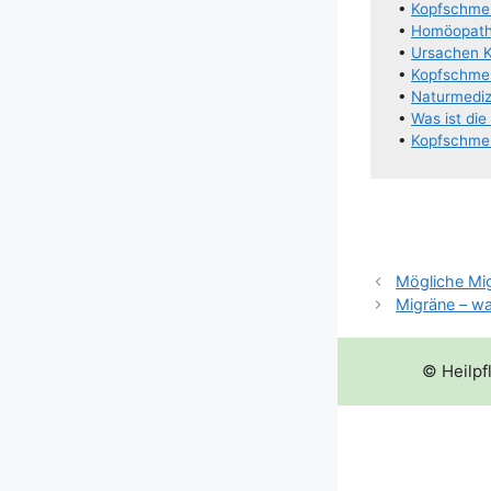
•
Kopf­schme
•
Homöo­pa­t
•
Ursa­chen 
•
Kopf­schme
•
Natur­me­di
•
Was ist di
•
Kopf­schmer
Mögliche Mi
Migräne – wa
© Heilpf