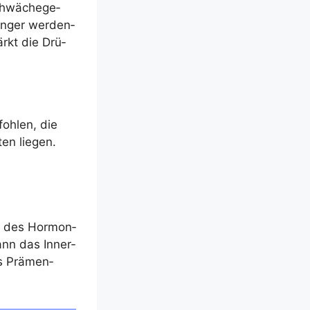
chwä­che­ge­
in­ger wer­den­
tärkt die Drü­
foh­len, die
­ten liegen.
t des Hor­mon­
kann das Inner­
as Prä­men­