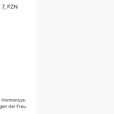
 7, PZN
te Hor­mon­sys­
n­gen der Frau.