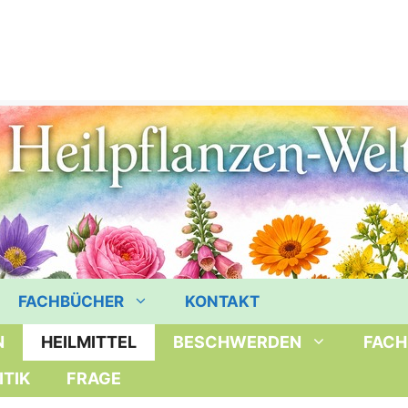
FACHBÜCHER
KONTAKT
N
HEILMITTEL
BESCHWERDEN
FACH
ITIK
FRAGE