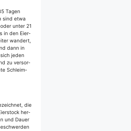
 35 Tagen
en sind etwa
 oder unter 21
s in den Eier­
i­ter wan­dert,
und dann in
 sich jeden
nd zu ver­sor­
u­te Schleim­
ezeich­net, die
ier­stock her­
inn und Dau­er
­be­schwer­den