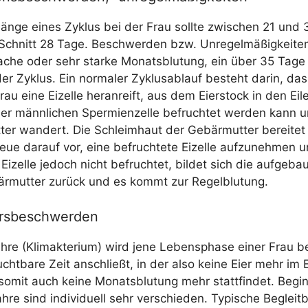
Län­ge eines Zyklus bei der Frau soll­te zwi­schen 21 und
 Schnitt 28 Tage. Beschwer­den bzw. Unre­gel­mä­ßig­kei­t
­che oder sehr star­ke Monats­blu­tung, ein über 35 Tage
er Zyklus. Ein nor­ma­ler Zyklus­ab­lauf besteht dar­in, das
au eine Eizel­le her­an­reift, aus dem Eier­stock in den Eile
r männ­li­chen Sper­mi­en­zel­le befruch­tet wer­den kann 
ter wan­dert. Die Schleim­haut der Gebär­mut­ter berei­tet
e dar­auf vor, eine befruch­te­te Eizel­le auf­zu­neh­men u
Eizel­le jedoch nicht befruch­tet, bil­det sich die auf­ge­ba
r­mut­ter zurück und es kommt zur Regelblutung.
rsbeschwerden
ah­re (Kli­mak­te­ri­um) wird jene Lebens­pha­se einer Frau b
ucht­ba­re Zeit anschließt, in der also kei­ne Eier mehr im E
 somit auch kei­ne Monats­blu­tung mehr statt­fin­det. Beg
h­re sind indi­vi­du­ell sehr ver­schie­den. Typi­sche Begleit