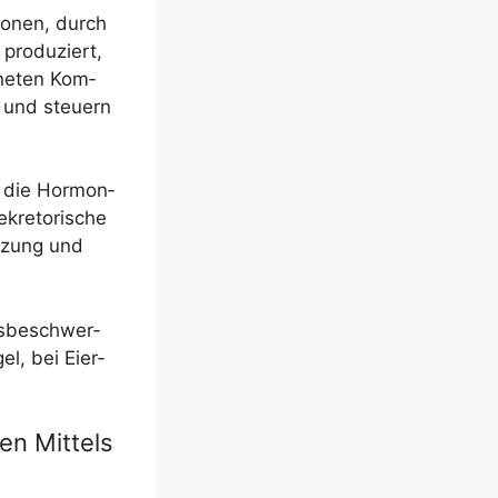
tio­nen, durch
pro­du­ziert,
­ne­ten Kom­
, und steu­ern
uf die Hor­mon­
kre­to­ri­sche
t­zung und
s­be­schwer­
l, bei Eier­
en Mittels