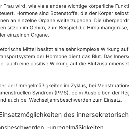
Frau wird, wie vie­le ande­re wich­ti­ge kör­per­li­che Funk­
eu­ert. Hor­mo­ne sind Boten­stof­fe, die der Kör­per selbst 
­nen an ein­zel­ne Orga­ne wei­ter­zu­ge­ben. Die über­ge­ord
­len sit­zen im Gehirn, zum Bei­spiel die Hirn­an­hang­drü­se
 der ein­zel­nen Organe.
re­to­ri­sche Mit­tel besitzt eine sehr kom­ple­xe Wir­kung a
rans­port­sys­tem der Hor­mo­ne dient das Blut. Das Inner­se­
her auch eine posi­ti­ve Wir­kung auf die Blut­zu­sam­men­se
 bei Unre­gel­mä­ßig­kei­ten im Zyklus, bei Mens­trua­ti­on
men­struel­len Syn­drom (PMS), beim Aus­blei­ben der Rege
und auch bei Wech­sel­jahrs­be­schwer­den zum Einsatz.
insatzmöglichkeiten des innersekretorisch
onsbeschwerden, ‑unregelmäßigkeiten