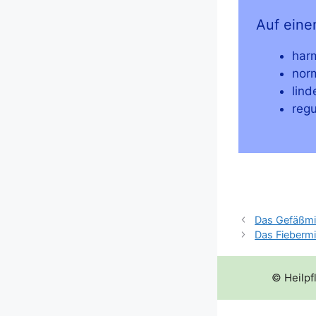
Auf einen
har­
nor­
lin­
regu
Das Gefäßmi
Das Fiebermi
© Heilpf