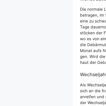
Die nor­ma­le 
betra­gen, im
eine zu schwa
Tage dau­ern­d
stö­cken der Fr
wo es von eine
die Gebär­mut­
Monat aufs Neu
gen. Wird die 
haut der Gebä
Wechseljah
Als Wech­sel­j
sich an die fr
an­rei­fen und
der Wech­sel­ja