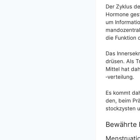
Der Zyklus der 
Hor­mo­ne gest
um Infor­ma­tio
man­do­zen­tra
die Funk­ti­on
Das Inner­se­k
drü­sen. Als T
Mit­tel hat da
‑ver­tei­lung.
Es kommt daher
den, beim Prä­
stock­zys­ten 
Bewährte E
Menstruati