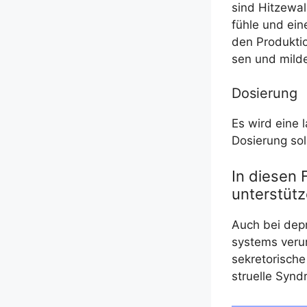
sind Hit­ze­wa
füh­le und ein
den Pro­duk­ti­
sen und mil­d
Dosierung
Es wird eine l
Dosie­rung sol
In diesen 
unterstüt
Auch bei depr
sys­tems ver­u
se­kre­to­ri­sc
struel­le Syn­