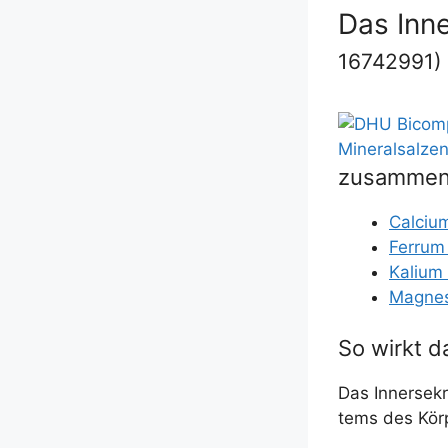
Das Inne
16742991)
zusammen
Cal­ci­
Fer­rum
Kali­um
Magne­s
So wirkt d
Das Inner­se­kr
tems des Kör­p