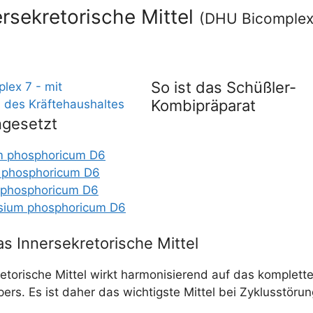
rsekretorische Mittel
(DHU Bicomplex
So ist das Schüßler-
Kombipräparat
gesetzt
um phos­pho­ri­cum D6
 phos­pho­ri­cum D6
 phos­pho­ri­cum D6
i­um phos­pho­ri­cum D6
as Innersekretorische Mittel
e­to­ri­sche Mit­tel wirkt har­mo­ni­sie­rend auf das kom­plet­
ers. Es ist daher das wich­tigs­te Mit­tel bei Zyklus­stö­ru