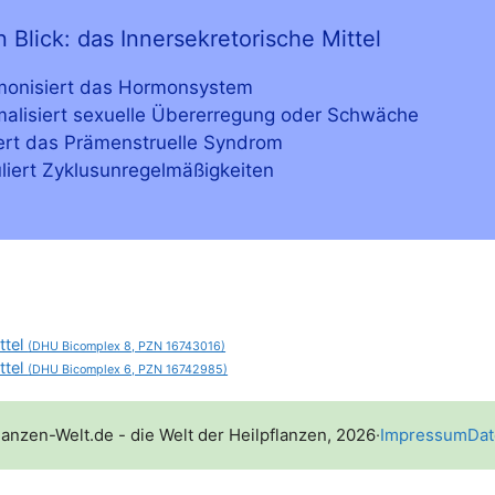
 Blick: das Innersekretorische Mittel
mo­ni­siert das Hormonsystem
ma­li­siert sexu­el­le Über­er­re­gung oder Schwäche
dert das Prä­men­struel­le Syndrom
­liert Zyklusunregelmäßigkeiten
ttel
(DHU Bicomplex 8, PZN 16743016)
ttel
(DHU Bicomplex 6, PZN 16742985)
lanzen-Welt.de - die Welt der Heilpflanzen, 2026
·
Impressum
Dat