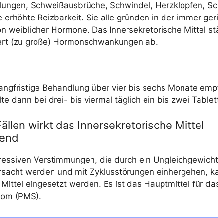
l­lun­gen, Schweiß­aus­brü­che, Schwin­del, Herz­klop­fen, S
e erhöh­te Reiz­bar­keit. Sie alle grün­den in der immer ger
on weib­li­cher Hor­mo­ne. Das Inner­se­kre­to­ri­sche Mit­tel s
ert (zu gro­ße) Hor­mon­schwan­kun­gen ab.
ang­fris­ti­ge Behand­lung über vier bis sechs Mona­te emp­
l­te dann bei drei- bis vier­mal täg­lich ein bis zwei Tablet
Fällen wirkt das Innersekretorische Mittel
zend
es­si­ven Ver­stim­mun­gen, die durch ein Ungleich­ge­wich
r­sacht wer­den und mit Zyklus­stö­run­gen ein­her­ge­hen, 
he Mit­tel ein­ge­setzt wer­den. Es ist das Haupt­mit­tel für d
drom (PMS).