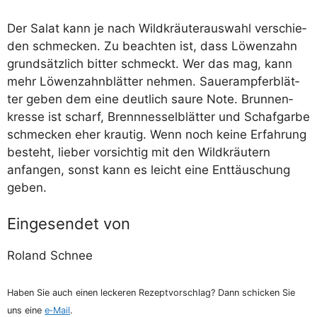
Der Salat kann je nach Wild­kräu­ter­aus­wahl ver­schie­
den schme­cken. Zu beach­ten ist, dass Löwen­zahn
grund­sätz­lich bit­ter schmeckt. Wer das mag, kann
mehr Löwen­zahn­blät­ter neh­men. Sau­er­amp­fer­blät­
ter geben dem eine deut­lich sau­re Note. Brun­nen­
kres­se ist scharf, Brenn­nes­sel­blät­ter und Schaf­gar­be
schme­cken eher krau­tig. Wenn noch kei­ne Erfah­rung
besteht, lie­ber vor­sich­tig mit den Wild­kräu­tern
anfan­gen, sonst kann es leicht eine Ent­täu­schung
geben.
Eingesendet von
Roland Schnee
Haben Sie auch einen lecke­ren Rezept­vor­schlag? Dann schi­cken Sie
uns eine
e‑Mail
.