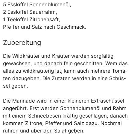
5 Ess­löf­fel Sonnenblumenöl,
2 Ess­löf­fel Sauerrahm,
1 Tee­löf­fel Zitronensaft,
Pfef­fer und Salz nach Geschmack.
Zubereitung
Die Wild­kräu­ter und Kräu­ter wer­den sorg­fäl­tig
gewach­sen, und danach fein geschnit­ten. Wem das
alles zu wild­kräu­te­rig ist, kann auch meh­re­re Toma­
ten dazu­ge­ben. Die Zuta­ten wer­den in eine Schüs­
sel geben.
Die Mari­na­de wird in einer klei­ne­ren Extra­schüs­sel
ange­rührt. Erst wer­den Son­nen­blu­men­öl und Rahm
mit einem Schnee­be­sen kräf­tig geschla­gen, danach
kom­men Zitro­ne, Pfef­fer und Salz dazu. Noch­mal
rüh­ren und über den Salat geben.