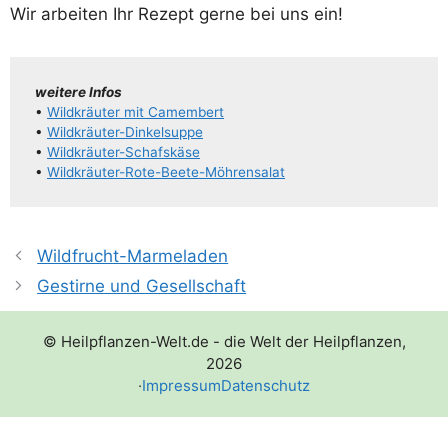
Wir arbei­ten Ihr Rezept ger­ne bei uns ein!
wei­te­re Infos
•
Wild­kräu­ter mit Camembert
•
Wil­d­­kräu­­ter-Din­kel­­sup­­pe
•
Wil­d­­kräu­­ter-Schaf­s­­kä­­se
•
Wil­d­­kräu­­ter-Rote-Bee­­te-Möh­­ren­­sa­lat
Wildfrucht-Marmeladen
Gestirne und Gesellschaft
© Heilpflanzen-Welt.de - die Welt der Heilpflanzen,
2026
·
Impressum
Datenschutz