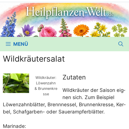
MENÜ
Wildkräutersalat
Zutaten
Wild­kräu­ter:
Löwen­zahn
& Brunnenkre
Wild­kräu­ter der Sai­son eig­
sse
nen sich. Zum Bei­spiel
Löwen­zahn­blät­ter, Brenn­nes­sel, Brun­nen­kres­se, Ker­
bel, Schaf­gar­ben- oder Sauerampferblätter.
Mari­na­de: