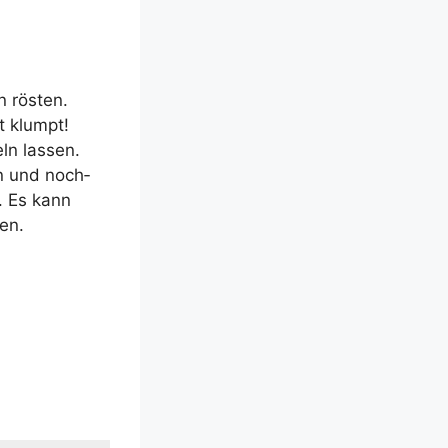
 rös­ten.
t klumpt!
eln lassen.
en und noch­
. Es kann
den.