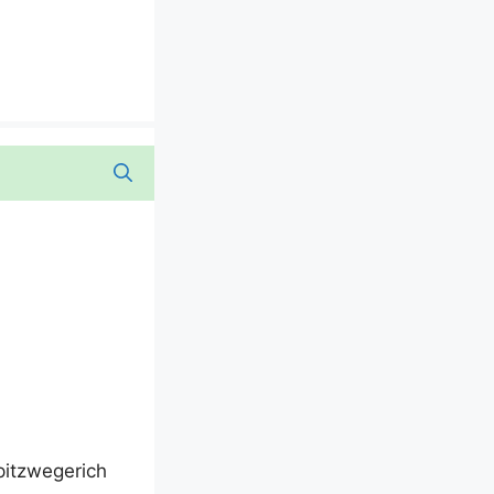
itz­we­ge­rich