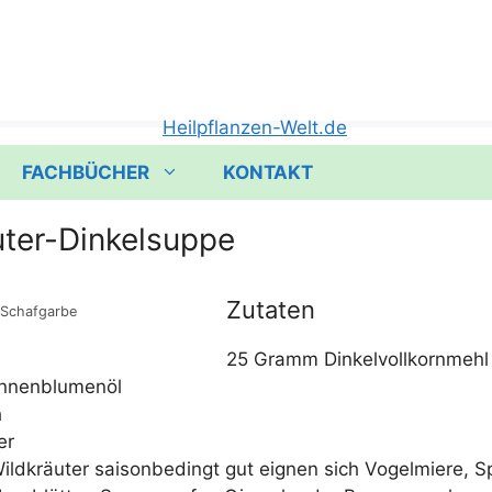
FACHBÜCHER
KONTAKT
uter-Dinkelsuppe
Zutaten
Schaf­gar­be
25 Gramm Dinkelvollkornmehl
 Sonnenblumenöl
h
er
­kräu­ter sai­son­be­dingt gut eig­nen sich Vogel­mie­re, Sp