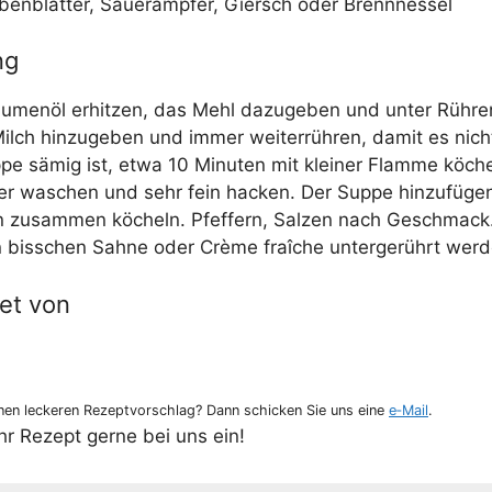
ben­blät­ter, Sau­er­amp­fer, Giersch oder Brennnessel
ng
u­men­öl erhit­zen, das Mehl dazu­ge­ben und unter Rüh­ren
lch hin­zu­ge­ben und immer wei­ter­rüh­ren, damit es nich
pe sämig ist, etwa 10 Minu­ten mit klei­ner Flam­me köch
­ter waschen und sehr fein hacken. Der Sup­pe hin­zu­fü­g
n zusam­men köcheln. Pfef­fern, Sal­zen nach Geschmack
 biss­chen Sah­ne oder Crè­me fraîche unter­ge­rührt wer
et von
en lecke­ren Rezept­vor­schlag? Dann schi­cken Sie uns eine
e‑Mail
.
Ihr Rezept ger­ne bei uns ein!