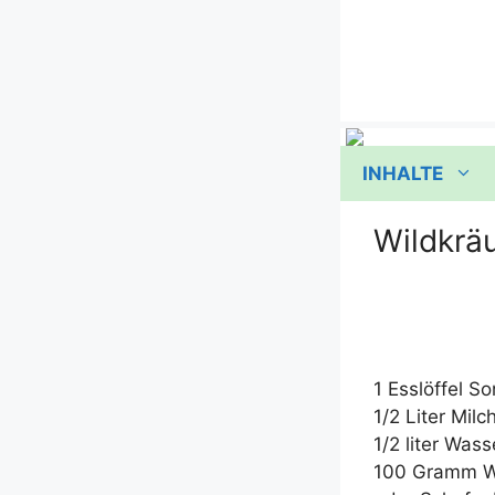
Zum
Inhalt
springen
INHALTE
Wildkrä
1 Ess­löf­fel
1/​2 Liter Milc
1/​2 liter Wass
100 Gramm Wild