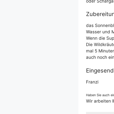
oder Schaf­ga­
Zubereitu
das Son­nen­bl
Was­ser und Mi
Wenn die Sup­
Die Wild­kräu
mal 5 Minu­te
auch noch ein
Eingesend
Fran­zi
Haben Sie auch ein
Wir arbei­ten 