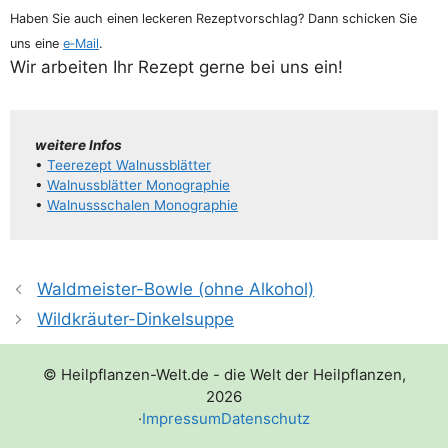
Haben Sie auch einen lecke­ren Rezept­vor­schlag? Dann schi­cken Sie
uns eine
e‑Mail
.
Wir arbei­ten Ihr Rezept ger­ne bei uns ein!
wei­te­re Infos
•
Tee­re­zept Walnussblätter
•
Wal­nuss­blät­ter Monographie
•
Wal­nuss­scha­len Monographie
Waldmeister-Bowle (ohne Alkohol)
Wildkräuter-Dinkelsuppe
© Heilpflanzen-Welt.de - die Welt der Heilpflanzen,
2026
·
Impressum
Datenschutz