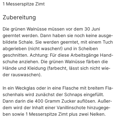
1 Mes­ser­spit­ze Zimt
Zubereitung
Die grü­nen Wal­nüs­se müs­sen vor dem 30 Juni
geern­tet wer­den. Dann haben sie noch kei­ne aus­ge­
bil­de­te Scha­le. Sie wer­den geern­tet, mit einem Tuch
abge­rie­ben (nicht waschen!) und in Schei­ben
geschnit­ten. Ach­tung: Für die­se Arbeits­gän­ge Hand­
schu­he anzie­hen. Die grü­nen Wal­nüs­se fär­ben die
Hän­de und Klei­dung (farb­echt, lässt sich nicht wie­
der rauswaschen).
In ein Weck­glas oder in eine Fla­sche mit brei­tem Fla­
schen­hals wird zunächst der Schnaps ein­ge­füllt.
Dann dar­in die 400 Gramm Zucker auf­lö­sen. Außer­
dem wird der Inhalt einer Vanil­lin­scho­te hin­zu­ge­ge­
ben sowie 1 Mes­ser­spit­ze Zimt plus zwei Nel­ken.