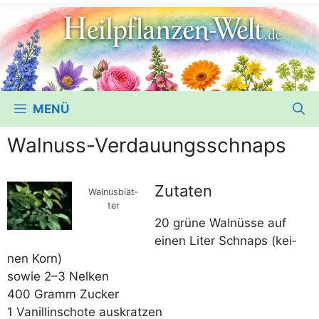
MENÜ
Walnuss-Verdauungsschnaps
Zutaten
Wal­nus­blät­
ter
20 grü­ne Wal­nüs­se auf
einen Liter Schnaps (kei­
nen Korn)
sowie 2–3 Nelken
400 Gramm Zucker
1 Vanil­lin­scho­te auskratzen