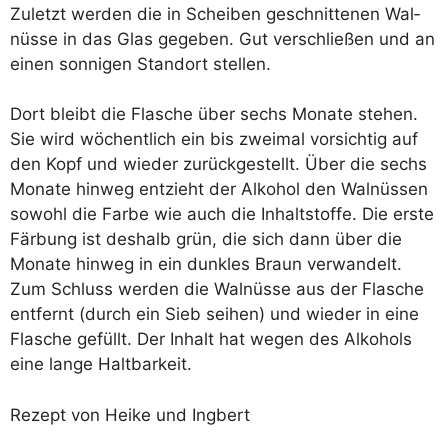
Zuletzt wer­den die in Schei­ben geschnit­te­nen Wal­
nüs­se in das Glas gege­ben. Gut ver­schlie­ßen und an
einen son­ni­gen Stand­ort stellen.
Dort bleibt die Fla­sche über sechs Mona­te ste­hen.
Sie wird wöchent­lich ein bis zwei­mal vor­sich­tig auf
den Kopf und wie­der zurück­ge­stellt. Über die sechs
Mona­te hin­weg ent­zieht der Alko­hol den Wal­nüs­sen
sowohl die Far­be wie auch die Inhalt­stof­fe. Die ers­te
Fär­bung ist des­halb grün, die sich dann über die
Mona­te hin­weg in ein dunk­les Braun ver­wan­delt.
Zum Schluss wer­den die Wal­nüs­se aus der Fla­sche
ent­fernt (durch ein Sieb sei­hen) und wie­der in eine
Fla­sche gefüllt. Der Inhalt hat wegen des Alko­hols
eine lan­ge Haltbarkeit.
Rezept von Hei­ke und Ingbert