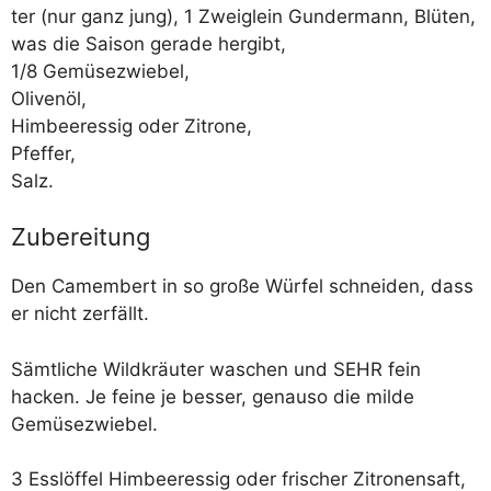
ter (nur ganz jung), 1 Zweig­lein Gun­der­mann, Blü­ten,
was die Sai­son gera­de hergibt,
1/​8 Gemüsezwiebel,
Olivenöl,
Him­beer­es­sig oder Zitrone,
Pfeffer,
Salz.
Zubereitung
Den Camem­bert in so gro­ße Wür­fel schnei­den, dass
er nicht zerfällt.
Sämt­li­che Wild­kräu­ter waschen und SEHR fein
hacken. Je fei­ne je bes­ser, genau­so die mil­de
Gemüsezwiebel.
3 Ess­löf­fel Him­beer­es­sig oder fri­scher Zitro­nen­saft,