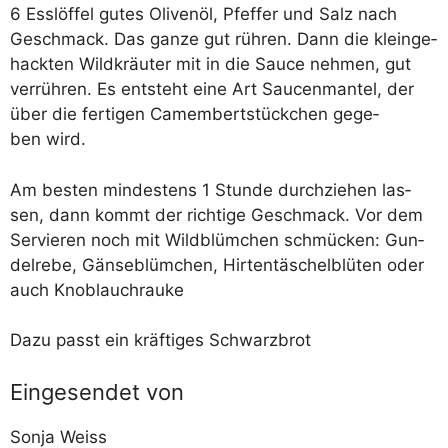
6 Ess­löf­fel gutes Oli­ven­öl, Pfef­fer und Salz nach
Geschmack. Das gan­ze gut rüh­ren. Dann die klein­ge­
hack­ten Wild­kräu­ter mit in die Sau­ce neh­men, gut
ver­rüh­ren. Es ent­steht eine Art Sau­cen­man­tel, der
über die fer­ti­gen Camem­bert­stück­chen gege­
ben wird.
Am bes­ten min­des­tens 1 Stun­de durch­zie­hen las­
sen, dann kommt der rich­ti­ge Geschmack. Vor dem
Ser­vie­ren noch mit Wild­blüm­chen schmü­cken: Gun­
del­re­be, Gän­se­blüm­chen, Hir­ten­tä­schel­blü­ten oder
auch Knoblauchrauke
Dazu passt ein kräf­ti­ges Schwarzbrot
Eingesendet von
Son­ja Weiss