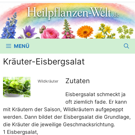
MENÜ
Kräuter-Eisbergsalat
Zutaten
Wild­kräu­ter
Eis­berg­sa­lat schmeckt ja
oft ziem­lich fade. Er kann
mit Kräu­tern der Sai­son, Wild­kräu­tern auf­ge­peppt
wer­den. Dann bil­det der Eis­berg­sa­lat die Grund­la­ge,
die Kräu­ter die jewei­li­ge Geschmacksrichtung.
1 Eisbergsalat,