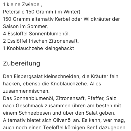
1 klei­ne Zwiebel,
Peter­si­lie 150 Gramm (im Winter)
150 Gramm alter­na­tiv Ker­bel oder Wild­kräu­ter der
Sai­son im Sommer,
4 Ess­löf­fel Sonnenblumenöl,
2 Ess­löf­fel fri­schen Zitronensaft,
1 Knob­lauch­ze­he kleingehackt
Zubereitung
Den Eis­berg­sa­lat klein­schnei­den, die Kräu­ter fein
hacken, eben­so die Knob­lauch­ze­he. Alles
zusammenmischen.
Das Son­nen­blu­men­öl, Zitro­nen­saft, Pfef­fer, Salz
nach Geschmack zusam­men­rüh­ren am bes­ten mit
einem Schnee­be­sen und über den Salat geben.
Alter­na­tiv bie­tet sich Oli­ven­öl an. Es kann, wer mag,
auch noch einen Tee­löf­fel kör­ni­gen Senf dazu­ge­ben