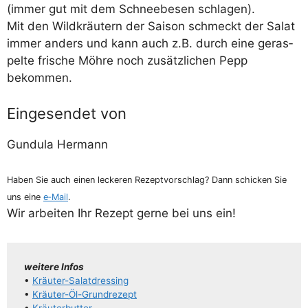
(immer gut mit dem Schnee­be­sen schlagen).
Mit den Wild­kräu­tern der Sai­son schmeckt der Salat
immer anders und kann auch z.B. durch eine geras­
pel­te fri­sche Möh­re noch zusätz­li­chen Pepp
bekommen.
Eingesendet von
Gun­du­la Hermann
Haben Sie auch einen lecke­ren Rezept­vor­schlag? Dann schi­cken Sie
uns eine
e‑Mail
.
Wir arbei­ten Ihr Rezept ger­ne bei uns ein!
wei­te­re Infos
•
Kräu­­ter-Sala­t­­dres­­sing
•
Kräu­­ter-Öl-Grun­d­­re­­zept