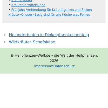
•
Kräu­ter­but­ter
•
Kräu­ter­kar­tof­fel­sup­pe
•
Früh­jahr: Vor­be­rei­tung für Kräu­ter­gar­ten und Balkon
Kräu­­ter-Öl oder ‑Essig sind für alle Köche was Feines
Holunderblüten in Dinkelpfannkuchenteig
Wildkräuter-Schafskäse
© Heilpflanzen-Welt.de - die Welt der Heilpflanzen,
2026
·
Impressum
Datenschutz