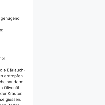
st genü­gend
r,
­öl
die Bär­lauch-
en abtrop­fen
­ein­an­der­mi­
 Oli­ven­öl
der Kräu­ter.
se gies­sen.