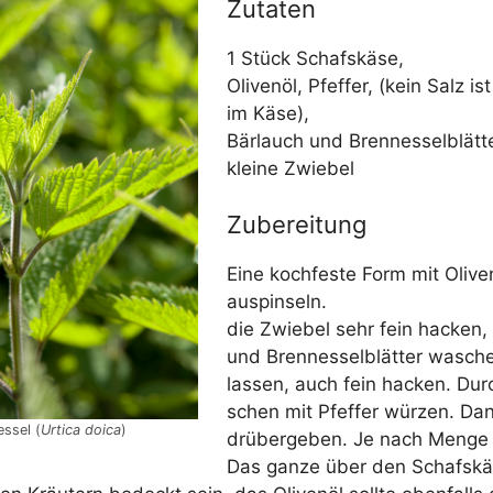
Zutaten
1 Stück Schafskäse,
Oli­ven­öl, Pfef­fer, (kein Salz i
im Käse),
Bär­lauch und Brennesselblätte
klei­ne Zwiebel
Zubereitung
Eine koch­fes­te Form mit Oli­ven
auspinseln.
die Zwie­bel sehr fein hacken, 
und Bren­nes­sel­blät­ter wasch
las­sen, auch fein hacken. Durch
schen mit Pfef­fer wür­zen. Dann
s­sel (
Urti­ca doi­ca
)
drü­ber­ge­ben. Je nach Men­ge 
Das gan­ze über den Schafs­kä­