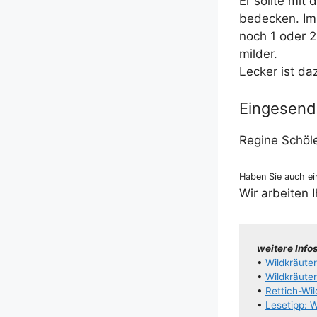
Er soll­te mit
bede­cken. I
noch 1 oder 2
milder.
Lecker ist da
Eingesend
Regi­ne Schöl
Haben Sie auch ein
Wir arbei­ten 
wei­te­re Info
•
Wil­d­­kräu­­
•
Wil­d­­kräu­­te
•
Ret­­tich-Wil­
•
Lese­tipp: 