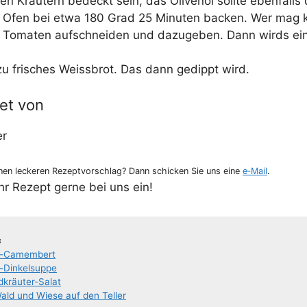
 den Kräu­tern bedeckt sein, das Oli­ven­öl soll­te eben­fal
m Ofen bei etwa 180 Grad 25 Minu­ten backen. Wer mag 
 Toma­ten auf­schnei­den und dazu­ge­ben. Dann wirds ei
zu fri­sches Weiss­brot. Das dann gedippt wird.
et von
er
en lecke­ren Rezept­vor­schlag? Dann schi­cken Sie uns eine
e‑Mail
.
Ihr Rezept ger­ne bei uns ein!
s
ter-Came­m­­bert
r-Din­kel­­sup­­pe
d­­kräu­­ter-Salat
Wald und Wie­se auf den Teller