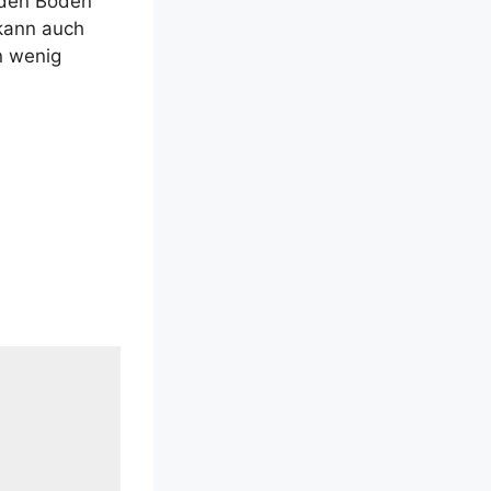
ls den Boden
kann auch
n wenig