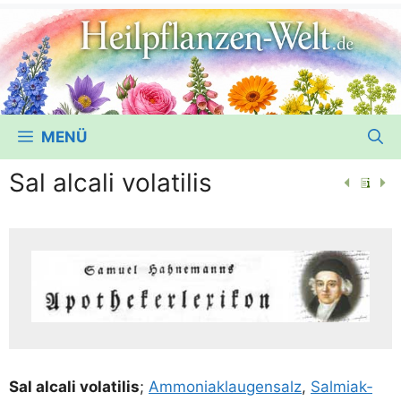
MENÜ
Sal alcali volatilis
Sal alca­li vola­ti­lis
;
Ammo­ni­ak­lau­gen­salz
,
Sal­mi­ak­