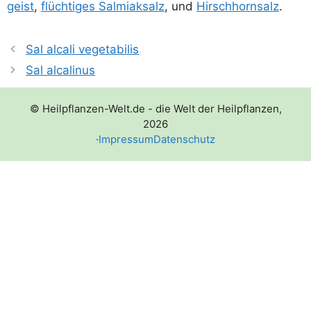
geist
,
flüch­ti­ges Sal­mi­ak­salz
, und
Hirsch­horn­salz
.
Sal alcali vegetabilis
Sal alcalinus
© Heilpflanzen-Welt.de - die Welt der Heilpflanzen,
2026
·
Impressum
Datenschutz