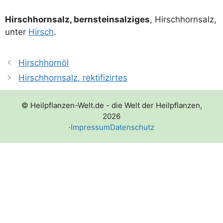
Hirsch­horn­salz, bern­st­ein­sal­zi­ges
, Hirsch­horn­salz,
unter
Hirsch
.
Hirschhornöl
Hirschhornsalz, rektifizirtes
© Heilpflanzen-Welt.de - die Welt der Heilpflanzen,
2026
·
Impressum
Datenschutz