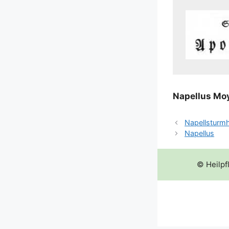
Napel­lus Moy
Napellsturm
Napellus
© Heilpf