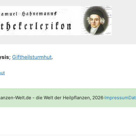
­sis
;
Gift­heil­sturm­hut
.
hut
lanzen-Welt.de - die Welt der Heilpflanzen, 2026
·
Impressum
Dat