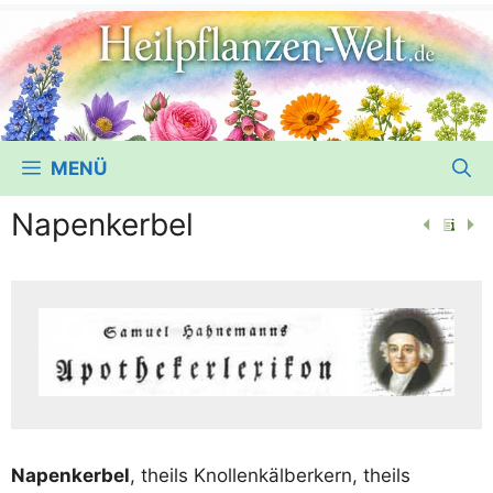
MENÜ
Napenkerbel
Napen­ker­bel
, theils Knol­len­käl­ber­kern, theils