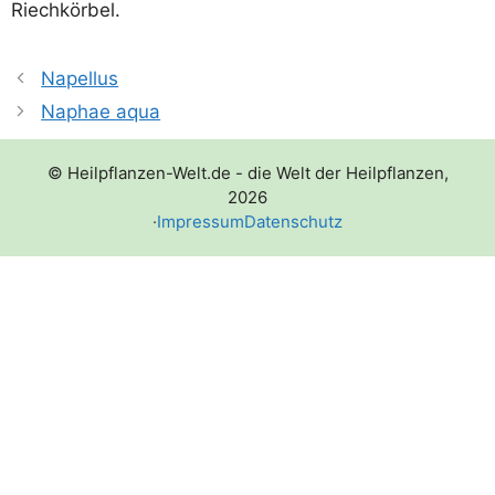
Riechkörbel.
Napellus
Naphae aqua
© Heilpflanzen-Welt.de - die Welt der Heilpflanzen,
2026
·
Impressum
Datenschutz