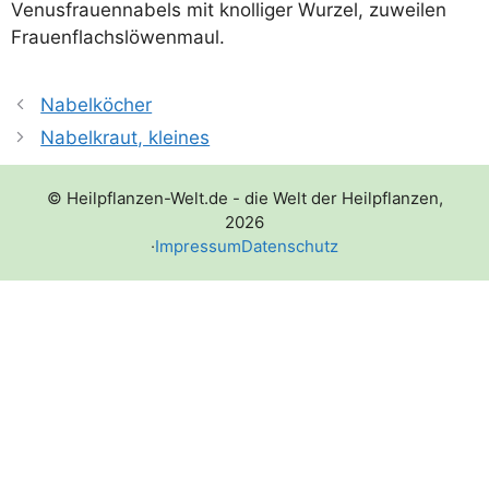
Venus­frau­en­na­bels mit knol­li­ger Wur­zel, zuwei­len
Frauenflachslöwenmaul.
Nabelköcher
Nabelkraut, kleines
© Heilpflanzen-Welt.de - die Welt der Heilpflanzen,
2026
·
Impressum
Datenschutz