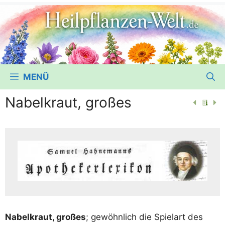
MENÜ
Nabelkraut, großes
Nabel­kraut, gro­ßes
; gewöhn­lich die Spiel­art des