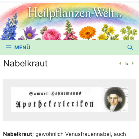
MENÜ
Nabelkraut
Nabel­kraut
; gewöhn­lich Venus­frau­en­na­bel, auch