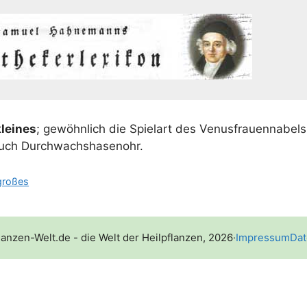
lei­nes
; gewöhn­lich die Spiel­art des Venus­frau­en­na­bels
 auch Durchwachshasenohr.
großes
lanzen-Welt.de - die Welt der Heilpflanzen, 2026
·
Impressum
Dat