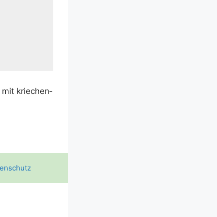
 mit krie­chen­
enschutz