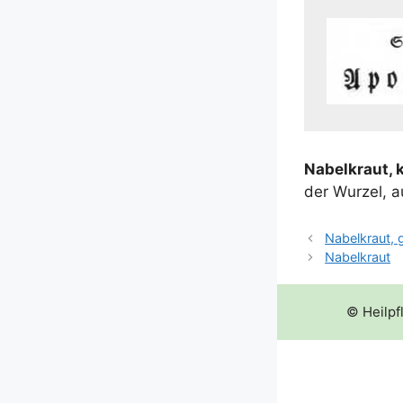
Nabel­kraut, k
der Wur­zel,
Nabelkraut, 
Nabelkraut
© Heilpf