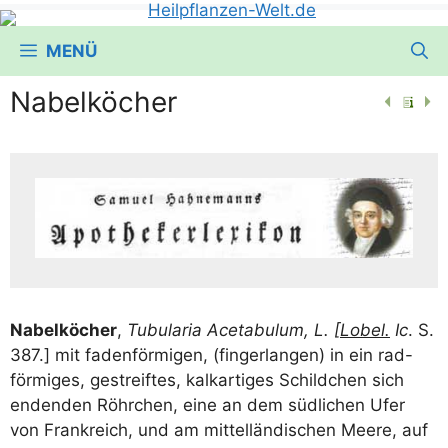
MENÜ
Nabelköcher
Nabel­kö­cher
,
Tubu­la­ria Ace­tabu­lum, L. [
Lobel.
Ic
. S.
387.] mit faden­för­mi­gen, (fin­ger­lan­gen) in ein rad-
för­mi­ges, gestreif­tes, kalk­ar­ti­ges Schild­chen sich
enden­den Röhr­chen, eine an dem süd­li­chen Ufer
von Frank­reich, und am mit­tel­län­di­schen Mee­re, auf