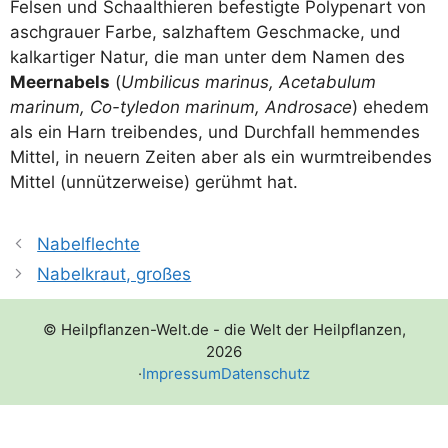
Fel­sen und Schaalt­hie­ren befes­tig­te Poly­pen­art von
asch­grau­er Far­be, salz­haf­tem Geschma­cke, und
kalk­ar­ti­ger Natur, die man unter dem Namen des
Meerna­bels
(
Umbi­li­cus mari­nus, Ace­tabu­lum
marinum, Co-tyle­don marinum, Andro­sace
) ehe­dem
als ein Harn trei­ben­des, und Durch­fall hem­men­des
Mit­tel, in neu­ern Zei­ten aber als ein wurm­trei­ben­des
Mit­tel (unnüt­zer­wei­se) gerühmt hat.
Nabelflechte
Nabelkraut, großes
© Heilpflanzen-Welt.de - die Welt der Heilpflanzen,
2026
·
Impressum
Datenschutz