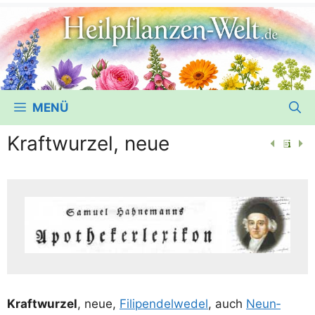
MENÜ
Kraftwurzel, neue
Kraft­wur­zel
, neue,
Fili­pen­del­we­del
, auch
Neun­