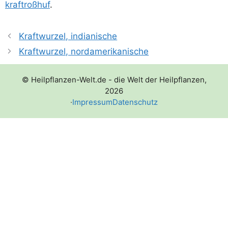
kraftroß­huf
.
Kraftwurzel, indianische
Kraftwurzel, nordamerikanische
© Heilpflanzen-Welt.de - die Welt der Heilpflanzen,
2026
·
Impressum
Datenschutz