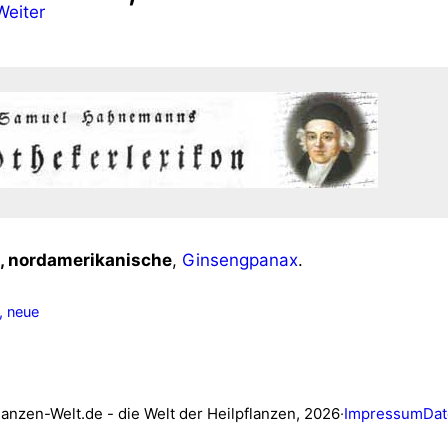
, nord­ame­ri­ka­ni­sche
,
Gins­eng­pa­nax
.
, neue
e
lanzen-Welt.de - die Welt der Heilpflanzen, 2026
·
Impressum
Dat