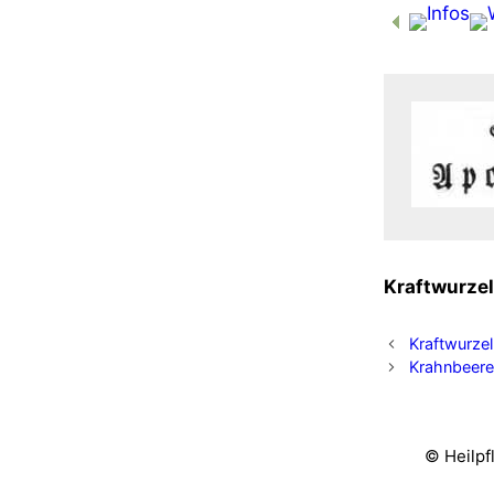
Kraft­wur­zel
Kraftwurzel
Krahnbeer
© Heilpf