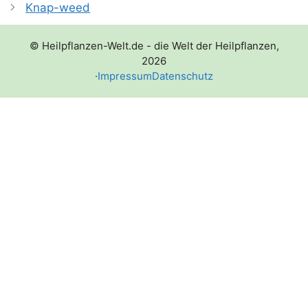
Knap-weed
© Heilpflanzen-Welt.de - die Welt der Heilpflanzen,
2026
·
Impressum
Datenschutz