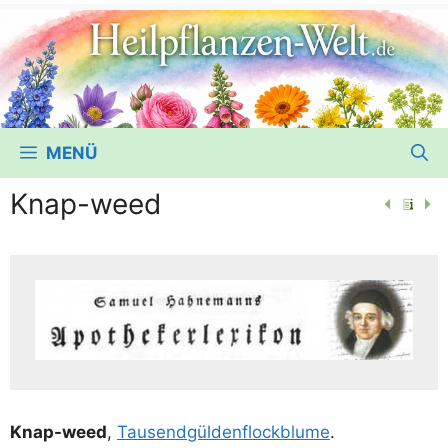
MENÜ
Knap-weed
Knap-weed
,
Tau­send­gül­den­flock­blu­me
.