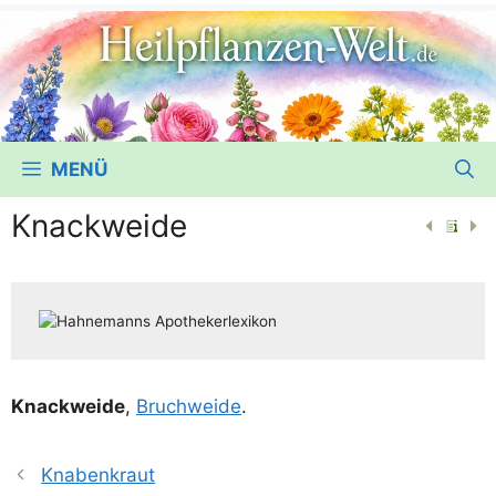
MENÜ
Knackweide
Knack­wei­de
,
Bruch­wei­de
.
Knabenkraut