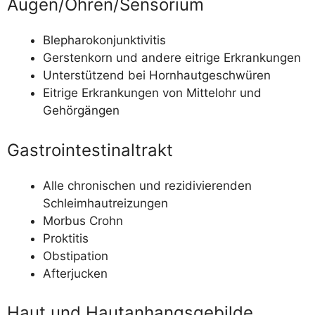
Augen/​Ohren/​Sensorium
Ble­pha­ro­kon­junk­ti­vi­tis
Gers­ten­korn und ande­re eit­ri­ge Erkrankungen
Unter­stüt­zend bei Hornhautgeschwüren
Eit­ri­ge Erkran­kun­gen von Mit­tel­ohr und
Gehörgängen
Gastrointestinaltrakt
Alle chro­ni­schen und rezi­di­vie­ren­den
Schleimhautreizungen
Mor­bus Crohn
Prok­ti­tis
Obs­ti­pa­ti­on
After­ju­cken
Haut und Hautanhangsgebilde