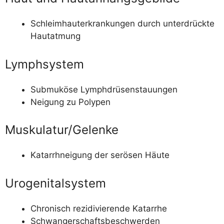
Schleim­haut­er­kran­kun­gen durch unter­drück­te
Hautatmung
Lymphsystem
Sub­mu­kö­se Lymphdrüsenstauungen
Nei­gung zu Polypen
Muskulatur/​Gelenke
Katar­rh­n­ei­gung der serö­sen Häute
Urogenitalsystem
Chro­nisch rezi­di­vie­ren­de Katarrhe
Schwan­ger­schafts­be­schwer­den