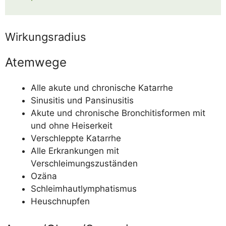
Wirkungsradius
Atemwege
Alle aku­te und chro­ni­sche Katarrhe
Sinu­s­i­tis und Pansinusitis
Aku­te und chro­ni­sche Bron­chi­tis­for­men mit
und ohne Heiserkeit
Ver­schlepp­te Katarrhe
Alle Erkran­kun­gen mit
Verschleimungszuständen
Ozä­na
Schleim­haut­lympha­tis­mus
Heu­schnup­fen