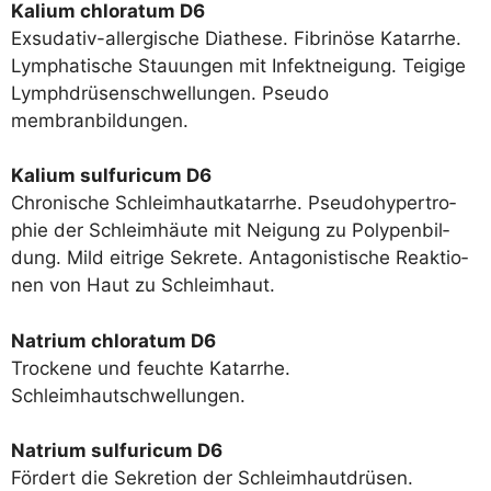
Kali­um chlor­a­tum D6
Exsu­da­tiv-all­er­gi­sche Dia­the­se. Fibri­nö­se Katar­rhe.
Lympha­ti­sche Stau­un­gen mit Infekt­nei­gung. Tei­gi­ge
Lymph­drü­sen­schwel­lun­gen. Pseu­do
membranbildungen.
Kali­um sul­fu­ricum D6
Chro­ni­sche Schleim­haut­ka­tar­rhe. Pseu­do­hy­per­tro­
phie der Schleim­häu­te mit Nei­gung zu Poly­pen­bil­
dung. Mild eit­ri­ge Sekre­te. Ant­ago­nis­ti­sche Reak­tio­
nen von Haut zu Schleimhaut.
Natri­um chlor­a­tum D6
Tro­cke­ne und feuch­te Katar­rhe.
Schleimhautschwellungen.
Natri­um sul­fu­ricum D6
För­dert die Sekre­ti­on der Schleim­haut­drü­sen.