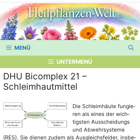
MENÜ
UNTERMENÜ
DHU Bicomplex 21 –
Schleimhautmittel
Die Schleim­häu­te fun­gie­
ren als eines der wich­
tigs­ten Aus­schei­dungs
und Abwehr­sys­te­me
(RES). Sie die­nen zudem als Aus­gleichs­fel­der, ins­be­