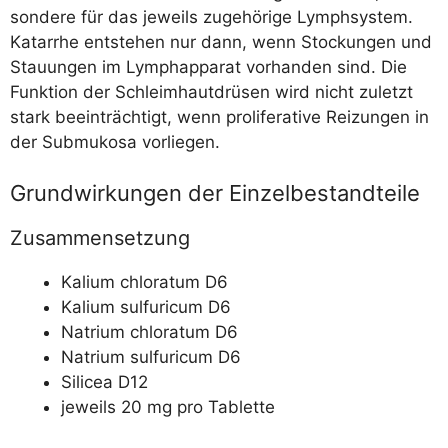
son­de­re für das jeweils zuge­hö­ri­ge Lymph­sys­tem.
Katar­rhe ent­ste­hen nur dann, wenn Sto­ckun­gen und
Stau­un­gen im Lymph­ap­pa­rat vor­han­den sind. Die
Funk­ti­on der Schleim­haut­drü­sen wird nicht zuletzt
stark beein­träch­tigt, wenn pro­li­fe­ra­ti­ve Rei­zun­gen in
der Sub­mu­ko­sa vorliegen.
Grundwirkungen der Einzelbestandteile
Zusammensetzung
Kali­um chlor­a­tum D6
Kali­um sul­fu­ricum D6
Natri­um chlor­a­tum D6
Natri­um sul­fu­ricum D6
Sili­cea D12
jeweils 20 mg pro Tablette