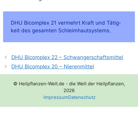
DHU Bicom­plex 21 ver­mehrt Kraft und Tätig­
keit des gesam­ten Schleimhautsystems.
DHU Bicomplex 22 – Schwangerschaftsmittel
DHU Bicomplex 20 – Nierenmittel
© Heilpflanzen-Welt.de - die Welt der Heilpflanzen,
2026
·
Impressum
Datenschutz