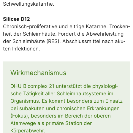
Schwellungskatarrhe.
Sili­cea D12
Chro­nisch-pro­li­fe­ra­ti­ve und eit­ri­ge Katar­rhe. Tro­cken­
heit der Schleim­häu­te. För­dert die Abwehr­leis­tung
der Schleim­häu­te (RES). Abschluss­mit­tel nach aku­
ten Infektionen.
Wirkmechanismus
DHU Bicom­plex 21 unter­stützt die phy­sio­lo­gi­
sche Tätig­keit aller Schleim­haut­sys­te­me im
Orga­nis­mus. Es kommt beson­ders zum Ein­satz
bei sub­aku­ten und chro­ni­schen Erkran­kun­gen
(Fokus), beson­ders im Bereich der obe­ren
Atem­we­ge als pri­mä­re Sta­ti­on der
Körperabwehr.