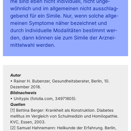
me sind eben nicht indi­vi­du­ell, nicht unge­
wöhn­lich und im all­ge­mei­nen nicht aus­schlag­
ge­bend für ein Simi­le. Nur, wenn sol­che all­ge­
mei­nen Sym­pto­me näher bezeich­net und
durch indi­vi­du­el­le Moda­li­tä­ten bestimmt wer­
den, dann kön­nen sie zum Simi­le der Arz­nei­
mit­tel­wahl werden.
Autor
• Rai­ner H. Buben­zer, Gesund­heits­be­ra­ter, Ber­lin, 10.
Dezem­ber 2018.
Bild­nach­weis
• Unity­pix (fotolia.com, 34971605).
Quel­len
[1] Bet­ti­na Ber­ger: Krank­heit als Kon­struk­ti­on. Dia­be­tes
mel­li­tus im Ver­gleich von Schul­me­di­zin und Homöo­pa­thie.
KVC, Essen, 2003.
[2] Samu­el Hah­ne­mann: Heil­kun­de der Erfah­rung. Ber­lin,