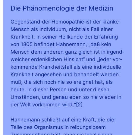
Die Phänomenologie der Medizin
Gegen­stand der Homöo­pa­thie ist der kran­ke
Mensch als Indi­vi­du­um, nicht als Fall einer
Krank­heit. In sei­ner Heil­kun­de der Erfah­rung
von 1805 befin­det Hah­ne­mann, „daß kein
Mensch dem ande­ren ganz gleich ist in irgend­
wel­cher erdenk­li­chen Hin­sicht“ und „jeder vor­
kom­men­de Krank­heits­fall als eine indi­vi­du­el­le
Krank­heit ange­se­hen und behan­delt wer­den
muß, die sich noch nie so ereig­net hat, als
heu­te, in die­ser Per­son und unter die­sen
Umstän­den, und genau eben so nie wie­der in
der Welt vor­kom­men wird.“[2]
Hah­ne­mann schließt auf eine Kraft, die die
Tei­le des Orga­nis­mus in rei­bungs­lo­sem
Zusam­men­hang hält, ohne sie loka­li­sie­ren