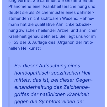
lung ver­tritt: Sie sam­melt die Gesamt­heit der
Phä­no­me­ne einer Krank­heits­er­schei­nung und
deu­tet sie als Zei­chen­mus­ter eines dahin­ter­
ste­hen­den nicht sicht­ba­ren Wesens. Hah­ne­
mann hat die qua­li­ta­ti­ve Ähn­lich­keits­be­zie­
hung zwi­schen hei­len­der Arz­nei und ähn­li­cher
Krank­heit genau defi­niert. Sie liegt uns vor im
§ 153 der 6. Auf­la­ge des „Orga­non der ratio­
nel­len Heilkunst“:
Bei die­ser Auf­su­chung eines
homöo­pa­thisch spe­zi­fi­schen Heil­
mit­tels, das ist, bei die­ser Gegen­
ein­an­der­hal­tung des Zei­chen­be­
grif­fes der natür­li­chen Krank­heit
gegen die Sym­ptom­rei­hen der