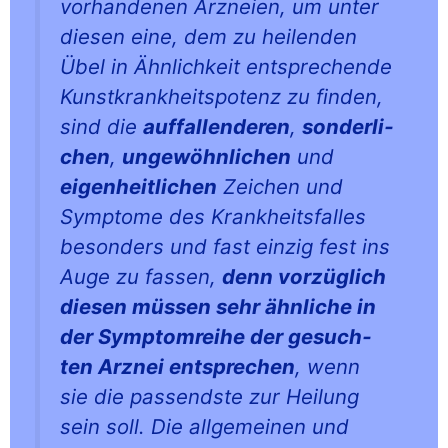
vor­han­de­nen Arz­nei­en, um unter
die­sen eine, dem zu hei­len­den
Übel in Ähn­lich­keit ent­spre­chen­de
Kunst­krank­heits­po­tenz zu fin­den,
sind die
auf­fal­len­de­ren
,
son­der­li­
chen
,
unge­wöhn­li­chen
und
eigen­heit­li­chen
Zei­chen und
Sym­pto­me des Krank­heits­fal­les
beson­ders und fast ein­zig fest ins
Auge zu fas­sen,
denn vor­züg­lich
die­sen müs­sen sehr ähn­li­che in
der Sym­ptom­rei­he der gesuch­
ten Arz­nei ent­spre­chen
, wenn
sie die pas­sends­te zur Hei­lung
sein soll. Die all­ge­mei­nen und