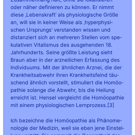
oder näher defi­nie­ren zu kön­nen. Er nimmt
die­se ‚Lebens­kraft’ als phy­sio­lo­gi­sche Grö­ße
an, will sie in kei­ner Wei­se als ‚hyper­phy­si­
schen Ursprungs’ ver­stan­den wis­sen und
distan­ziert sich an meh­re­ren Stel­len vom spe­
ku­la­ti­ven Vita­lis­mus des aus­ge­hen­den 18.
Jahr­hun­derts. Sei­ne größ­te Leis­tung sieht
Braun aber in der arz­nei­li­chen Erfas­sung des
Indi­vi­du­ums. Mit der ähn­li­chen Arz­nei, die der
Krank­heits­ab­wehr ihren Krank­heits­feind täu­
schend ähn­lich vor­stellt, sti­mu­liert die Homöo­
pa­thie solan­ge die Abwehr, bis die Hei­lung
erreicht ist. Hen­sel ver­gleicht die Homöo­pa­thie
mit einem phy­sio­lo­gi­schen Lernprozess.[3]
Ich bezeich­ne die Homöo­pa­thie als Phä­no­me­
no­lo­gie der Medi­zin, weil sie eben jene Ein­stel­