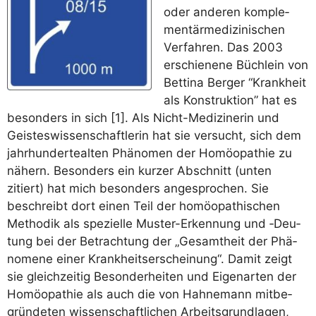
oder ande­ren kom­ple­
men­tär­me­di­zi­ni­schen
Ver­fah­ren. Das 2003
erschie­ne­ne Büch­lein von
Bet­ti­na Ber­ger “Krank­heit
als Kon­struk­ti­on” hat es
beson­ders in sich [1]. Als Nicht-Medi­zi­ne­rin und
Geis­tes­wis­sen­schaft­le­rin hat sie ver­sucht, sich dem
jahr­hun­der­te­al­ten Phä­no­men der Homöo­pa­thie zu
nähern. Beson­ders ein kur­zer Abschnitt (unten
zitiert) hat mich beson­ders ange­spro­chen. Sie
beschreibt dort einen Teil der homöo­pa­thi­schen
Metho­dik als spe­zi­el­le Mus­ter-Erken­nung und ‑Deu­
tung bei der Betrach­tung der „Gesamt­heit der Phä­
no­me­ne einer Krank­heits­er­schei­nung“. Damit zeigt
sie gleich­zei­tig Beson­der­hei­ten und Eigen­ar­ten der
Homöo­pa­thie als auch die von Hah­ne­mann mit­be­
grün­de­ten wis­sen­schaft­li­chen Arbeits­grund­la­gen,