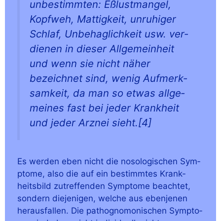
unbe­stimm­ten: Eßlust­man­gel,
Kopf­weh, Mat­tig­keit, unru­hi­ger
Schlaf, Unbe­hag­lich­keit usw. ver­
die­nen in die­ser All­ge­mein­heit
und wenn sie nicht näher
bezeich­net sind, wenig Auf­merk­
sam­keit, da man so etwas all­ge­
mei­nes fast bei jeder Krank­heit
und jeder Arz­nei sieht.[4]
Es wer­den eben nicht die noso­lo­gi­schen Sym­
pto­me, also die auf ein bestimm­tes Krank­
heits­bild zutref­fen­den Sym­pto­me beach­tet,
son­dern die­je­ni­gen, wel­che aus eben­je­nen
her­aus­fal­len. Die patho­gno­mo­ni­schen Sym­pto­