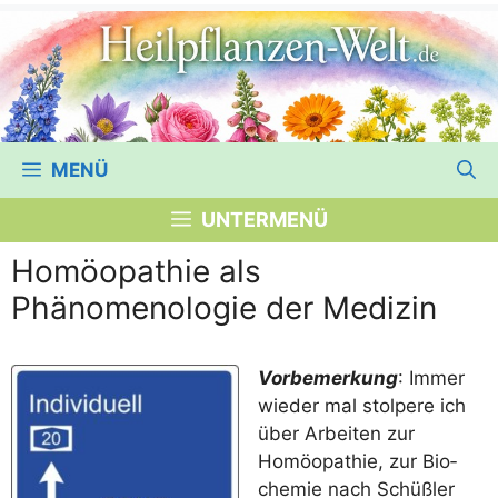
MENÜ
UNTERMENÜ
Homöopathie als
Phänomenologie der Medizin
Vor­be­mer­kung
: Immer
wie­der mal stol­pe­re ich
über Arbei­ten zur
Homöo­pa­thie, zur Bio­
che­mie nach Schüß­ler