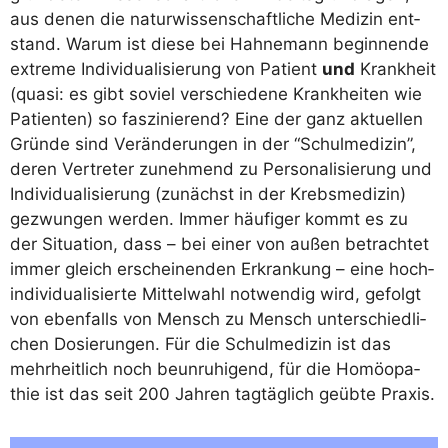
aus denen die natur­wis­sen­schaft­li­che Medi­zin ent­
stand. War­um ist die­se bei Hah­ne­mann begin­nen­de
extre­me Indi­vi­dua­li­sie­rung von Pati­ent
und
Krank­heit
(qua­si: es gibt soviel ver­schie­de­ne Krank­hei­ten wie
Pati­en­ten) so fas­zi­nie­rend? Eine der ganz aktu­el­len
Grün­de sind Ver­än­de­run­gen in der “Schul­me­di­zin”,
deren Ver­tre­ter zuneh­mend zu Per­so­na­li­sie­rung und
Indi­vi­dua­li­sie­rung (zunächst in der Krebs­me­di­zin)
gezwun­gen wer­den. Immer häu­fi­ger kommt es zu
der Situa­ti­on, dass – bei einer von außen betrach­tet
immer gleich erschei­nen­den Erkran­kung – eine hoch­
in­di­vi­dua­li­sier­te Mit­tel­wahl not­wen­dig wird, gefolgt
von eben­falls von Mensch zu Mensch unter­schied­li­
chen Dosie­run­gen. Für die Schul­me­di­zin ist das
mehr­heit­lich noch beun­ru­hi­gend, für die Homöo­pa­
thie ist das seit 200 Jah­ren tag­täg­lich geüb­te Praxis.