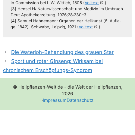
In Com­mis­si­on bei L.W. Wit­tich, 1805 (
Voll­text
).
[3] Hen­sel H: Natur­wis­sen­schaft und Medi­zin im Umbruch.
Deut Apo­the­ker­zei­tung. 1976;28:230–3.
[4] Samu­el Hah­ne­mann: Orga­non der Heil­kunst (6. Auf­la­
ge, 1842). Schwa­be, Leip­zig, 1921 (
Voll­text
).
Die Waterloh-Behandlung des grauen Star
Sport und roter Ginseng: Wirksam bei
chronischem Erschöpfungs-Syndrom
© Heilpflanzen-Welt.de - die Welt der Heilpflanzen,
2026
·
Impressum
Datenschutz