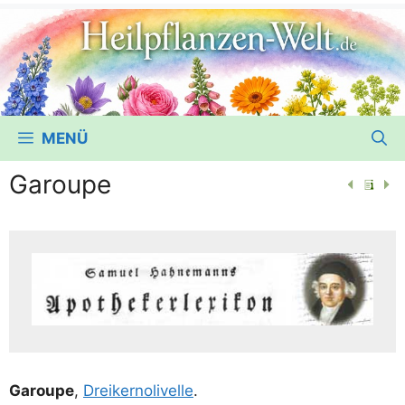
MENÜ
Garoupe
Garou­pe
,
Drei­ker­noli­vel­le
.