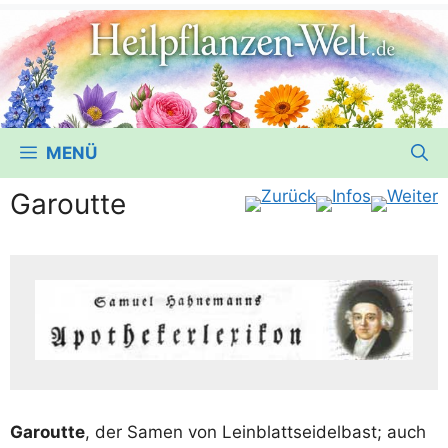
MENÜ
Garoutte
Garout­te
, der Samen von Lein­blatt­sei­del­bast; auch