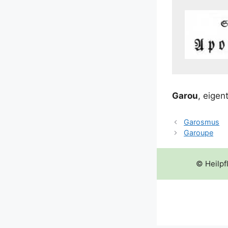
Garou
, eigent
Garosmus
Garoupe
© Heilpf