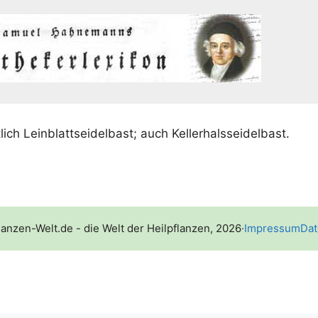
­lich Lein­blatt­sei­del­bast; auch Kellerhalsseidelbast.
lanzen-Welt.de - die Welt der Heilpflanzen, 2026
·
Impressum
Dat