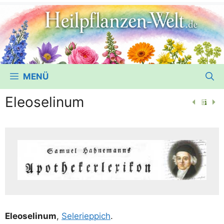
MENÜ
Eleoselinum
Ele­o­se­li­num
,
Sele­riep­pich
.