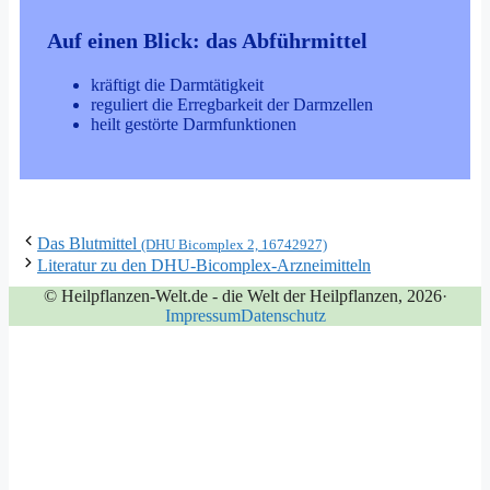
Auf einen Blick: das Abführmittel
kräf­tigt die Darmtätigkeit
regu­liert die Erreg­bar­keit der Darmzellen
heilt gestör­te Darmfunktionen
Das Blutmittel
(DHU Bicomplex 2, 16742927)
Literatur zu den DHU-Bicomplex-Arzneimitteln
© Heilpflanzen-Welt.de - die Welt der Heilpflanzen, 2026
·
Impressum
Datenschutz