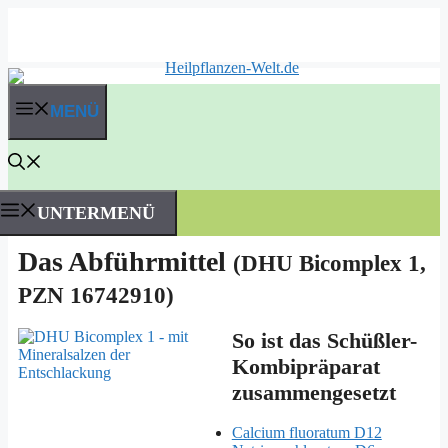
Zum
Inhalt
springen
MENÜ
UNTERMENÜ
Das Abführmittel
(DHU Bicomplex 1,
PZN 16742910)
So ist das Schüßler-
Kombipräparat
zusammengesetzt
Cal­ci­um flu­or­a­tum D12