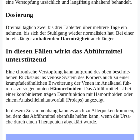
eine Ver­stop­fung ursäch­lich und lang­fris­tig anhal­tend behandelt.
Dosierung
Drei­mal täg­lich zwei bis drei Tablet­ten über meh­re­re Tage ein­
neh­men, bis sich der Stuhl­gang wie­der nor­ma­li­siert hat. Bei einer
bereits län­ger
anhal­ten­den Darm­träg­heit
auch länger.
In diesen Fällen wirkt das Abführmittel
unterstützend
Eine chro­ni­sche Ver­stop­fung kann auf­grund des oben beschrie­
be­nen Rück­staus ins venö­se Sys­tem des Kör­pers auch zu einer
krampf­ader­ähn­li­chen Erwei­te­rung der Venen im Anal­ka­nal füh­
ren – zu so genann­ten
Hämor­rhoi­den
. Das Abführ­mit­tel ist bei
einer kom­bi­nier­ten trä­gen Darm­funk­ti­on mit Hämor­rhoi­den oder
einem Anal­schleim­haut­vor­fall (Pro­laps) angezeigt.
In die­sem Zusam­men­hang kann es auch zu After­ju­cken kom­men,
bei dem das Abführ­mit­tel eben­falls hel­fen kann, wenn die Ursa­
che durch einen The­ra­peu­ten abge­klärt wurde.