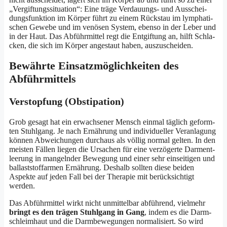
„Ver­gif­tungs­si­tua­ti­on“: Eine trä­ge Ver­dau­ungs- und Aus­schei­
dungs­funk­ti­on im Kör­per führt zu einem Rück­stau im lympha­ti­
schen Gewe­be und im venö­sen Sys­tem, eben­so in der Leber und
in der Haut. Das Abführ­mit­tel regt die Ent­gif­tung an, hilft Schla­
cken, die sich im Kör­per ange­staut haben, auszuscheiden.
Bewährte Einsatzmöglichkeiten des
Abführmittels
Verstopfung (Obstipation)
Grob gesagt hat ein erwach­se­ner Mensch ein­mal täg­lich geform­
ten Stuhl­gang. Je nach Ernäh­rung und indi­vi­du­el­ler Ver­an­la­gung
kön­nen Abwei­chun­gen durch­aus als völ­lig nor­mal gel­ten. In den
meis­ten Fäl­len lie­gen die Ursa­chen für eine ver­zö­ger­te Darm­ent­
lee­rung in man­geln­der Bewe­gung und einer sehr ein­sei­ti­gen und
bal­last­stoff­ar­men Ernäh­rung. Des­halb soll­ten die­se bei­den
Aspek­te auf jeden Fall bei der The­ra­pie mit berück­sich­tigt
werden.
Das Abführ­mit­tel wirkt nicht unmit­tel­bar abfüh­rend, viel­mehr
bringt es den trä­gen Stuhl­gang in Gang
, indem es die Darm­
schleim­haut und die Darm­be­we­gun­gen nor­ma­li­siert. So wird