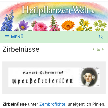
MENÜ
Zirbelnüsse
Zir­bel­nüs­se
unter
Zem­bro­fich­te
, unei­gent­lich Pini­en,