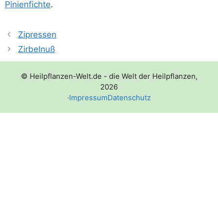
Pini­en­fich­te
.
Zipressen
Zirbelnuß
© Heilpflanzen-Welt.de - die Welt der Heilpflanzen,
2026
·
Impressum
Datenschutz